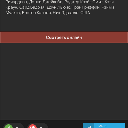
Ричардсон
,
Дэнни Джейкобс
,
Роджер Крэйг Смит
,
Кэти
Краун
,
Саид Бадрия
,
Доун Льюис
,
Грэй Гриффин
,
Рэйми
Музкиз
,
Бентон Коннор
,
Ник Эдвардс
,
США
Смотреть онлайн
МЫ В