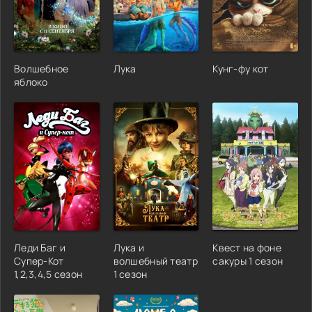
Волшебное
Лука
Кунг-фу кот
яблоко
Леди Баг и
Лука и
Квест на фоне
Супер-Кот
волшебный театр
сакуры 1 сезон
1,2,3,4,5 сезон
1 сезон