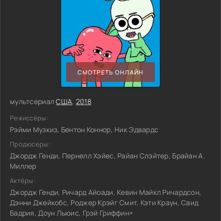
СМОТРЕТЬ ОНЛАЙН
мультсериал
США
,
2018
Режиссёры:
Рэйми Музкиз, Бентон Коннор, Ник Эдвардс
Продюсеры:
Джордж Генди, Пернелл Хэйес, Райан Слэйтер, Брайан А.
Миллер
Актёры:
Джордж Генди, Ричард Айоади, Кевин Майкл Ричардсон,
Дэнни Джейкобс, Роджер Крэйг Смит, Кэти Краун, Саид
Бадрия, Доун Льюис, Грэй Гриффин+