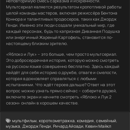
неповторимую смесь сарказма и искренности.
Мультсериал является результатом кропотливой работы
целой команды мастеров, включая режиссёра Бентона
Коннора и талантливых продюсеров, таких как Джордж
Генди. Именно эти люди создали уникальный мир, где
каждый персонаж, будь то капризная Диванная Подушка
или энергичный Жареный Картофель, становится по-
настоящему близким зрителю.
«Яблоко и Лук» – это больше, чем просто мультсериал.
Это добросердечная история, которую можно смотреть
на русском языке совершенно бесплатно. Здесь каждый
найдёт для себя историю о дружбе, отваге и смелости,
которая вдохновляет справляться с любыми
испытаниями. Что ждёт героев дальше? Ответ на этот
вопрос можно узнать прямо сейчас – соберите друзей,
включите экран и начните смотреть «Яблоко и Лук 2
сезон» онлайн в хорошем качестве.
мультфильм
,
короткометражка
,
комедия
,
семейный
,
музыка
,
Джордж Генди
,
Ричард Айоади
,
Кевин Майкл