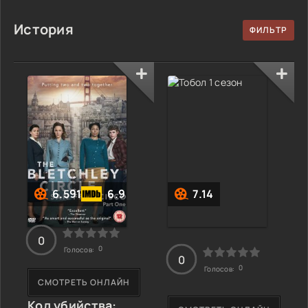
История
6.591
6.9
7.14
0
0
Голосов:
0
0
Голосов:
СМОТРЕТЬ ОНЛАЙН
Код убийства: