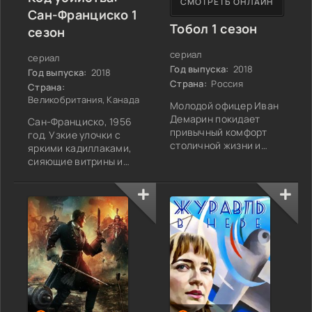
СМОТРЕТЬ ОНЛАЙН
Сан-Франциско 1
Тобол 1 сезон
сезон
сериал
сериал
Год выпуска:
2018
Год выпуска:
2018
Страна:
Россия
Страна:
Великобритания, Канада
Молодой офицер Иван
Демарин покидает
Сан-Франциско, 1956
привычный комфорт
год. Узкие улочки с
столичной жизни и
яркими кадиллаками,
отправляется в
сияющие витрины и
Тобольск — суровое и
аромат мокрого
отдаленное место, где
асфальта после дождя.
царствуют морозы и
Город кажется
непроходимые леса.
приветливым, но за
Указ Петра Великого
улыбкой прячутся
не подлежит
тени: загадочные
обсуждению: за
убийства с уникальным
пределами российской
математическим
столицы скрывается не
почерком наводят
только граница
страх на горожан.
империи, но и шанс
Полиция бессильна,