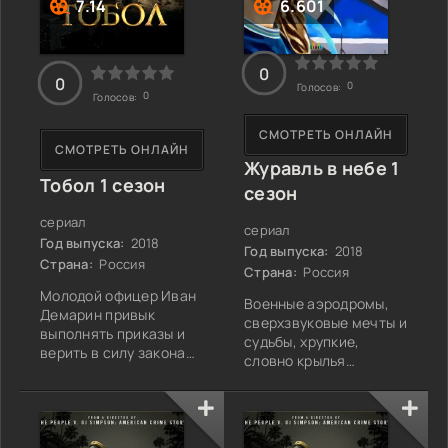
7.14
6.601
расследования зашли
в
0
0
0
Голосов:
0
Голосов:
СМОТРЕТЬ ОНЛАЙН
СМОТРЕТЬ ОНЛАЙН
Журавль в небе 1
Тобол 1 сезон
сезон
сериал
сериал
Год выпуска:
2018
Год выпуска:
2018
Страна:
Россия
Страна:
Россия
Молодой офицер Иван
Военные аэродромы,
Демарин привык
сверхзвуковые мечты и
выполнять приказы и
судьбы, хрупкие,
верить в силу закона
словно крылья
Петра Великого. Но
самолетов,
новый указ царя
сплетаются в единое
заставляет его выйти
целое в истории Аси
за привычные рамки.
Солнцевой. Молодой
Вместе с полком он