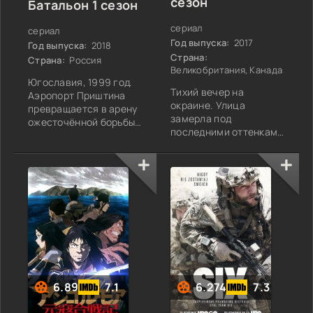
сезон
Батальон 1 сезон
сериал
сериал
Год выпуска:
2017
Год выпуска:
2018
Страна:
Страна:
Россия
Великобритания, Канада
Югославия, 1999 год.
Тихий вечер на
Аэропорт Приштина
окраине. Улица
превращается в арену
замерла под
ожесточённой борьбы,
последними оттенками
где молчат политики, а
заката.
вместо слов звучат
Одиннадцатилетний
выстрелы. Группа
Джейкоб, лениво
спецназовцев ГРУ,
пинающий камешки,
оставленная без
замечает, как
поддержки и
соседская старушка
привычных ресурсов,
бросает на него
получает задачу:
загадочный взгляд.
удерживать
Через секунду она
стратегически важный
исчезает за дверью
объект и
своего дома. Этот
предотвратить
6.89
7.1
6.274
7.3
взгляд кажется
массовую резню
Джейкобу настолько