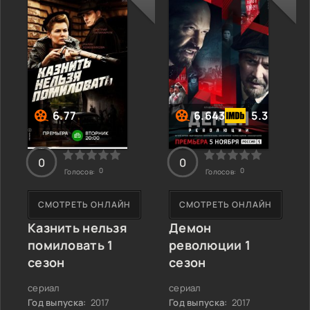
1274 году, небольшая
невинных людей. У
группа самураев,
бойцов есть цель:
изгнанников и простых
найти и освободить
крестьян готовится
заложников из
встретить одну из
деревни, затерянной в
самых мощных армий
глубинах Нигерии. Но
своего времени —
что делать, если враг
монгольское войско.
оказался не только
Жизнь каждого из них
6.77
6.643
5.3
застыла
0
0
0
0
Голосов:
Голосов:
СМОТРЕТЬ ОНЛАЙН
СМОТРЕТЬ ОНЛАЙН
Казнить нельзя
Демон
помиловать 1
революции 1
сезон
сезон
сериал
сериал
Год выпуска:
2017
Год выпуска:
2017