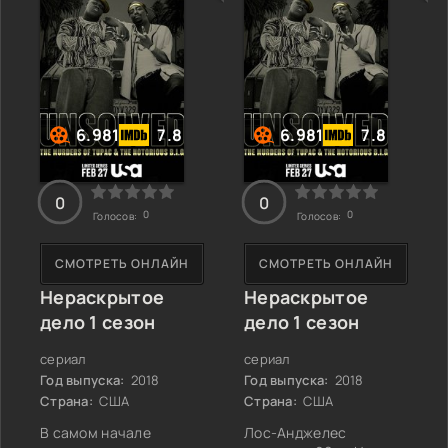
летчик-испытатель,
отправляется в
она выходит на
Тобольск — суровую
авансцену советской
пограничную крепость
авиации в начале 60-х.
в сердце Сибири.
Это время, когда
Здесь холод и
покорение неба
одиночество
становится не только
подавляют даже
6.981
7.8
6.981
7.8
амбициозной целью,
отголоски
но и
0
0
0
0
Голосов:
Голосов:
СМОТРЕТЬ ОНЛАЙН
СМОТРЕТЬ ОНЛАЙН
Нераскрытое
Нераскрытое
дело 1 сезон
дело 1 сезон
сериал
сериал
Год выпуска:
2018
Год выпуска:
2018
Страна:
США
Страна:
США
В самом начале
Лос-Анджелес