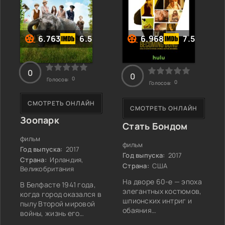
оказывается в новой и
чья борьба за власть
непонятной для себя
на столетия изменила
среде. Центральный
ход истории
районный отдел
континента. Здесь нет
6.763
6.5
6.968
7.5
милиции встречает её
героев,
0
0
0
Голосов:
0
Голосов:
СМОТРЕТЬ ОНЛАЙН
СМОТРЕТЬ ОНЛАЙН
Зоопарк
Стать Бондом
фильм
фильм
Год выпуска:
2017
Год выпуска:
2017
Страна:
Ирландия,
Страна:
США
Великобритания
На дворе 60-е — эпоха
В Белфасте 1941 года,
элегантных костюмов,
когда город оказался в
шпионских интриг и
пылу Второй мировой
обаяния
войны, жизнь его
харизматичных героев.
жителей изменилась