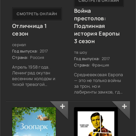
СМОТРЕТЬ ОНЛАЙН
Война
СМОТРЕТЬ ОНЛАЙН
престолов:
Отличница 1
Подлинная
сезон
история Европы
3 сезон
сериал
Год выпуска:
2017
тв шоу
Страна:
Россия
Год выпуска:
2017
Страна:
Франция
Апрель 1958 года.
Ленинград окутан
Средневековая Европа
весенним холодом и
— это не только войны
тихой тревогой
за трон, но и
послевоенных лет.
лабиринты замков, где
Мария Крапивина,
шепот имеет силу
выпускница
удара меча. «Война
юридического
престолов: Подлинная
факультета,
история Европы 3
привыкшая к строгой
сезон» раскрывает
дисциплине и высоким
многогранные судьбы
идеалам, неожиданно
влиятельных династий,