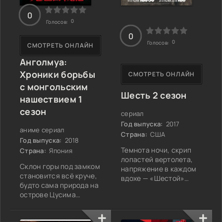
странным, что он
0
0
Голосов:
0
0
Голосов:
СМОТРЕТЬ ОНЛАЙН
Анголмуа:
Хроники борьбы
СМОТРЕТЬ ОНЛАЙН
с монгольским
Шесть 2 сезон
нашествием 1
сезон
сериал
Год выпуска:
2017
аниме сериал
Страна:
США
Год выпуска:
2018
Темнота ночи, скрип
Страна:
Япония
лопастей вертолета,
Склон горы под замком
напряжение в каждом
становится всё круче,
вдохе — «Шестой»
будто сама природа на
отряд снова
острове Цусима
отправляется на
отвергает его
миссию, от которой
обитателей. Здесь, в
зависят жизни