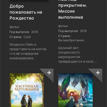
прикрытием.
Добро
Миссия
пожаловать на
выполнима
Рождество
фильм
фильм
Год выпуска:
2018
Год выпуска:
2018
Страна:
Страна:
США
Великобритания
Мэдисон Лейн и
Шумный зал
представить не могла,
лондонского
что её очередная
мероприятия
командировка
превращается в хаос,
перенесёт её в место,
когда в помещение
похожее на сказочную
вламывается банда
открытку. Для
злоумышленников с
целеустремлённой
необычной целью. Их
сотрудницы
замысел — похитить
строительной
редких собак породы
компании это было
ши-тцу, некогда
лишь очередное
украшавших дворы
задание — выбрать
императорской знати.
между перспективным
Изящный показ быстро