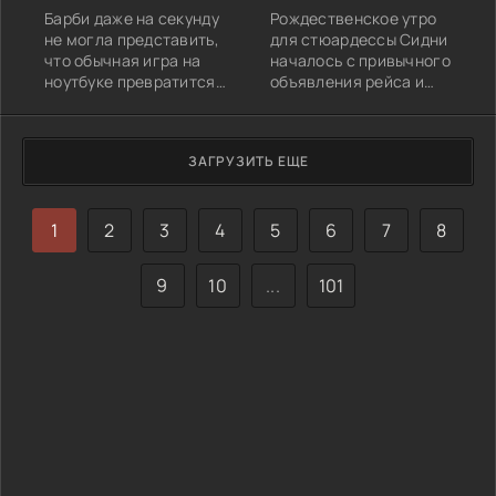
Барби даже на секунду
Рождественское утро
не могла представить,
для стюардессы Сидни
что обычная игра на
началось с привычного
ноутбуке превратится
объявления рейса и
в самое яркое
очередного полёта в
приключение её жизни.
праздничной суете.
Едва загрузился новый
Однако этот перелёт в
ЗАГРУЗИТЬ ЕЩЕ
уровень, как она
Чикаго становится для
оказалась в центре
неё уникальным. Ей
цифрового мира, став
доверяют не просто
красочным
1
2
3
4
пассажира, а
5
6
7
8
персонажем на
маленькую
роликах с
путешественницу —
9
10
...
101
искрящимися глазами
восьмилетнюю Лею,
и неуёмной энергией.
которая летит к своему
Этот новый мир –
отцу после
яркий,