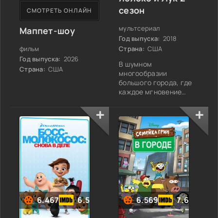
сезон
СМОТРЕТЬ ОНЛАЙН
мультсериал
Маппет-шоу
Год выпуска:
2018
Страна:
США
фильм
Год выпуска:
2026
В шумном
Страна:
США
многообразии
большого города, где
каждое мгновение
наполнено своей
атмосферой, Яблоко и
Лук уверенно идут по
мостовым,
выложенным плиткой
крекеров, словно по
подиуму. Эти двое –
настоящая
мечтательная
команда. Их дружба –
это не просто тёплое
6.467
6.5
6.569
7.6
чувство, а мощный
союз, который