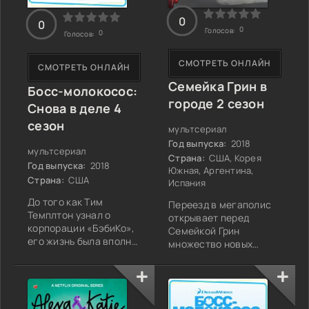
объединяет
0
0
0
Голосов:
0
Голосов:
СМОТРЕТЬ ОНЛАЙН
СМОТРЕТЬ ОНЛАЙН
Семейка Грин в
Босс-молокосос:
городе 2 сезон
Снова в деле 4
сезон
мультсериал
Год выпуска:
2018
мультсериал
Страна:
США, Корея
Год выпуска:
2018
Южная, Аргентина,
Страна:
США
Испания
До того как Тим
Переезд в мегаполис
Темплтон узнал о
открывает перед
корпорации «БэбиКо»,
Семейкой Грин
его жизнь была вполне
множество новых
обычной: школа,
горизонтов, но
друзья, домашние
одновременно бросает
хлопоты. Но всё
их в водоворот
изменилось с
событий, к которым они
появлением младшего