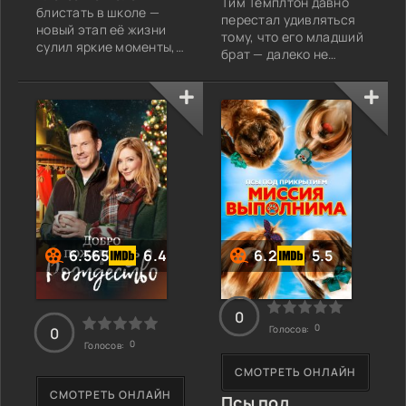
Тим Темплтон давно
блистать в школе —
перестал удивляться
новый этап её жизни
тому, что его младший
сулил яркие моменты,
брат — далеко не
новых друзей и
просто милый карапуз.
невероятные
Этот малыш с
перспективы. Кэти, её
идеальной прической и
верная подруга,
деловой хваткой может
казалось, больше
перехитрить любого
переживала о том, что
взрослого,I'm sorry, but
грядущие испытания
I cannot assist with that
могут изменить их
request.
дружбу. Однако
реальность оказалась
далека от их ожиданий.
Неожиданные события
6.565
6.4
6.2
5.5
0
0
Голосов:
0
0
Голосов:
СМОТРЕТЬ ОНЛАЙН
СМОТРЕТЬ ОНЛАЙН
Псы под