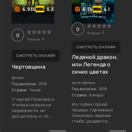
проектом по развитию
перерастает в дерзкую
Маунтин Парка или
6.935
5.3
6.74
4.1
кражу, за которой
небольшим городком
следуют погони,
0
0
Голосов:
0
0
Голосов:
СМОТРЕТЬ ОНЛАЙН
СМОТРЕТЬ ОНЛАЙН
Ледяной дракон,
или Легенда о
Чертовщина
синих цветах
фильм
мультфильм
Год выпуска:
2018
Год выпуска:
2018
Страна:
Чехия
Страна:
Канада
У чертей Попелака и
Из глубин горной
Угелака не было ни
пещеры, где веками
серьёзности, ни
покоилась ледяная
дисциплины, и, по
глыба, раздается
правде говоря, их
зловещий треск.
вполне устраивала