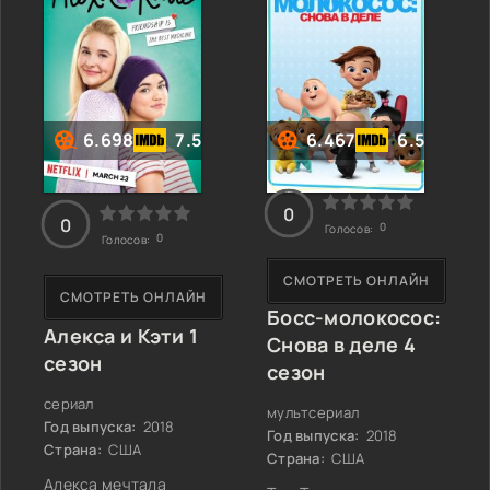
были совсем не
брата, который всегда
готовы. Крикет Грин —
носил строгий деловой
юный искатель
костюм и ходил с
приключений с
портфелем. За милой
неугомонной тягой к
внешностью малыша
исследованиям и
скрывался настоящий
шалостям —
6.698
7.5
6.467
6.5
секретный агент,
оказывается в центре
невероятных и
местами
0
0
0
Голосов:
0
Голосов:
СМОТРЕТЬ ОНЛАЙН
СМОТРЕТЬ ОНЛАЙН
Босс-молокосос:
Алекса и Кэти 1
Снова в деле 4
сезон
сезон
сериал
мультсериал
Год выпуска:
2018
Год выпуска:
2018
Страна:
США
Страна:
США
Алекса мечтала