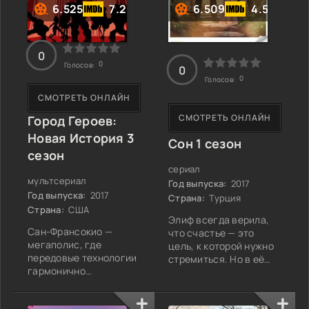
6.525
7.2
6.509
4.5
взгляд кажется
Джейкобу настолько
странным, что он
0
0
Голосов:
0
0
Голосов:
СМОТРЕТЬ ОНЛАЙН
СМОТРЕТЬ ОНЛАЙН
Город Героев:
Новая История 3
Сон 1 сезон
сезон
сериал
мультсериал
Год выпуска:
2017
Год выпуска:
2017
Страна:
Турция
Страна:
США
Элиф всегда верила,
Сан-Франсокио —
что счастье — это
мегаполис, где
цель, к которой нужно
передовые технологии
стремиться. Но в её
гармонично
мире слишком много
сочетаются с
препятствий. Молодая
восточной
и яркая, она живёт в