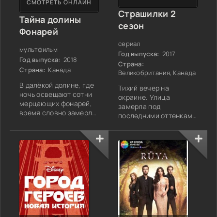
СМОТРЕТЬ ОНЛАЙН
Страшилки 2
Тайна долины
сезон
Фонарей
сериал
мультфильм
Год выпуска:
2017
Год выпуска:
2018
Страна:
Страна:
Канада
Великобритания, Канада
В далёкой долине, где
Тихий вечер на
ночь освещают сотни
окраине. Улица
мерцающих фонарей,
замерла под
время словно замерло.
последними оттенками
Не навсегда, но
заката.
достаточно, чтобы
Одиннадцатилетний
жители привыкли к
Джейкоб, лениво
отсутствию перемен.
пинающий камешки,
За этим бесконечным
замечает, как
круговоротом стоит
соседская старушка
Олистин — старейшина
бросает на него
деревни, чьи страхи
загадочный взгляд.
перед будущим стали
Через секунду она
незримыми цепями для
исчезает за дверью
всех её жителей.
своего дома. Этот