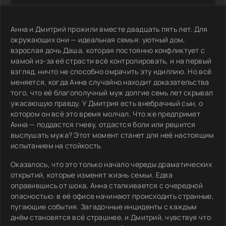
Анна и Дмитрий прожили вместе двадцать пять лет. Для
окружающих они — идеальная семья: уютный дом,
взрослая дочь Даша, которая постоянно конфликтует с
мамой из-за её страсти всё контролировать, и на первый
взгляд, ничто не способно омрачить эту идиллию. Но всё
меняется, когда Анна случайно находит доказательства
того, что её благополучный муж долгие семь лет скрывал
ужасающую правду. У Дмитрия есть внебрачный сын, о
котором он всё это время молчал. Что же предпримет
Анна — поддастся гневу, отдастся боли или решится
выслушать мужа? Этот момент станет для неё настоящим
испытанием на стойкость.
Оказалось, что это только начало череды драматических
открытий, которые изменят жизнь семьи. Едва
оправившись от шока, Анна сталкивается с очередной
опасностью: в её офисе начинают происходить странные,
пугающие события. Загадочные инциденты с каждым
днём становятся всё страшнее, и Дмитрий, чувствуя что