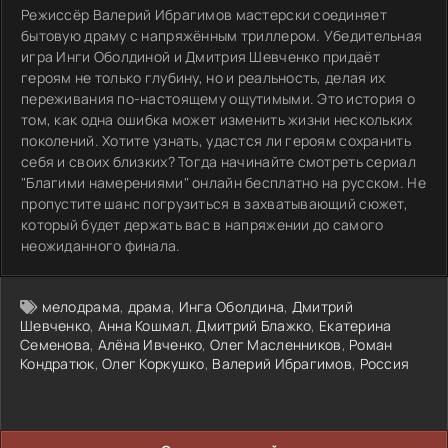
Режиссёр Валерий Ибрагимов мастерски соединяет
бытовую драму с напряжённым триллером. Убедительная
игра Инги Оболдиной и Дмитрия Шевченко придаёт
героям не только глубину, но и реальность, делая их
переживания по-настоящему ощутимыми. Это история о
том, как одна ошибка может изменить жизни нескольких
поколений. Хотите узнать, удастся ли героям сохранить
себя и своих близких? Тогда начинайте смотреть сериал
"Благими намерениями" онлайн бесплатно на русском. Не
пропустите шанс погрузиться в захватывающий сюжет,
который будет держать вас в напряжении до самого
неожиданного финала.
мелодрама
,
драма
,
Инга Оболдина
,
Дмитрий
Шевченко
,
Анна Кошмал
,
Дмитрий Блажко
,
Екатерина
Семенова
,
Алёна Ивченко
,
Олег Масленников
,
Роман
Кондратюк
,
Олег Коркушко
,
Валерий Ибрагимов
,
Россия