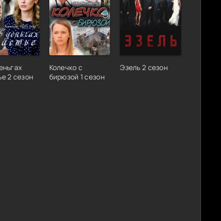
деньгах
Колечко с
Эзель 2 сезон
ье 2 сезон
бирюзой 1 сезон