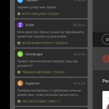
П
паразит
12.04.26
сериал супер мне зашел
ИГРА ЛЖЕЦОВ 2 СЕЗОН
Z
Zritel
29.09.24
Мне кажется, песни лучше не переводить,
приятнее слушать в оригинале
0
ЖЕЛЕЗНЫЙ КУПОЛ (1 СЕЗОН)
К
Кассандра
28.07.24
Прямо таки неплохой сериал) а вы как
думаете?
ТЁМНАЯ МАТЕРИЯ 1 СЕЗОН
Ре
К
Карелия
07.04.23
Прекрасный фильм, с глубокими умными
диалогами, советую всем посмотреть..
ПОСЛЕСЛОВИЕ (1983 Г.)