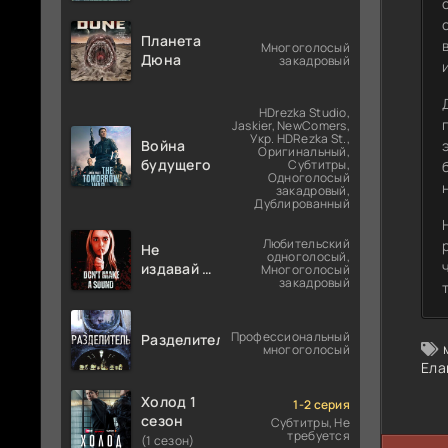
Планета
Многоголосый
Дюна
закадровый
HDrezka Studio,
Jaskier, NewComers,
Укр. HDRezka St.,
Война
Оригинальный,
будущего
Субтитры,
Одноголосый
закадровый,
Дублированный
Любительский
Не
одноголосый,
издавай ни
Многоголосый
закадровый
звука
Профессиональный
Разделитель
многоголосый
Ела
Холод 1
1-2 серия
сезон
Субтитры, Не
требуется
(1 сезон)