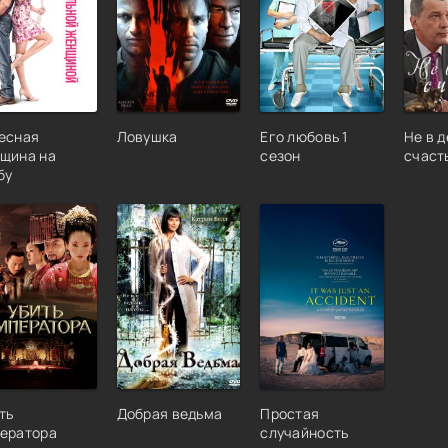
есная
Ловушка
Его любовь 1
Не в 
щина на
сезон
счаст
бу
ть
Добрая ведьма
Простая
ератора
случайность