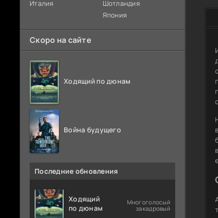
Италия
Шотландия
Япония
Скоро на сайте
Ходящий по дюнам
Война будущего
Последние обновления
Ходящий
Многоголосый
по дюнам
закадровый