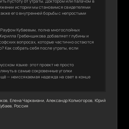
ить пустоту от утраты. Доктором или палачом в
отяжении истории мы становимся свидетелями
 также его внутренней борьбы с непростыми
 Рауфом Кубаевым, полна многослойных
 Кирилла Гребенщикова добавляет глубины и
софских вопросах, которые частично остаются
? Как собрать себя после утраты, если
усском языке: этот проект не просто
лянуть в самые сокровенные уголки
щё — неиссякаемая надежда на свет в конце
иков
,
Елена Чарквиани
,
Александр Колмогоров
,
Юрий
Кубаев
,
Россия