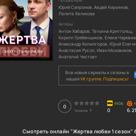
Продюсеры:
Юрий Сапронов, Авдей Кирьянов,
Лолита Халикова
Актёры:
Антон Хабаров, Татьяна Арнтгольц,
Кирилл Гребенщиков, Елена Чарквиа
Александр Колмогоров, Юрий Елагин
Анастасия Русол, Иван Моховиков,
СМОТРЕТЬ ОНЛАЙН
Анатолий Чистов+
Все новые сериалы и сезоны в
нашей
VK группе. Подпишись!
0
0
6.2
0
Голосов:
Смотреть онлайн "Жертва любви 1 сезон" 