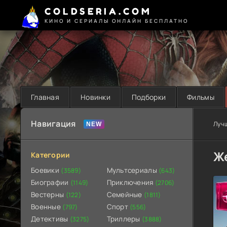
COLDSERIA.COM
КИНО И СЕРИАЛЫ ОНЛАЙН БЕСПЛАТНО
Главная
Новинки
Подборки
Фильмы
Навигация
Луч
Же
Категории
Боевики
Мультсериалы
(3589)
(643)
Биографии
Приключения
(1149)
(2706)
Вестерны
Семейные
(122)
(1811)
Военные
Спорт
(797)
(556)
Детективы
Триллеры
(3275)
(3888)