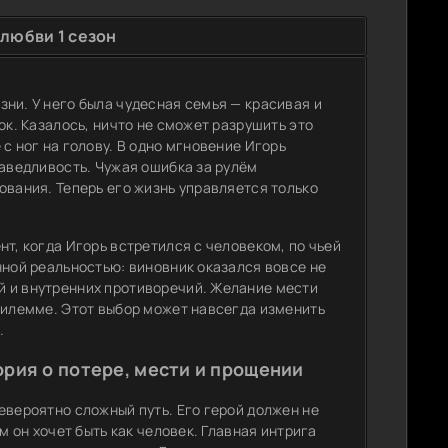
любви 1 сезон
ни. У него была чудесная семья — красивая и
ок. Казалось, ничто не сможет разрушить это
с ног на голову. В одно мгновение Игорь
раведливость. Чужая ошибка за рулём
ования. Теперь его жизнь управляется только
т, когда Игорь встретился с человеком, по чьей
нной реальностью: виновник оказался вовсе не
й и внутренних противоречий. Желание мести
дилемме. Этот выбор может навсегда изменить
.
рия о потере, мести и прощении
евероятно сложный путь. Его герой должен не
м он хочет быть как человек. Главная интрига