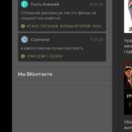
Г
Гость Алексей
16.01.23
Сплошная реклама да тик что фильм не
слышно! не советую
АТАКА ТИТАНОВ. ФИЛЬМ ВТОРОЙ: КОНЕЦ СВЕТА
С
Суетолог
11.01.23
Чуд
жен
в какой озвучке лучше смотреть
гор
УЭНСДЭЙ 1 СЕЗОН
Мы ВКонтакте
Уби
имп