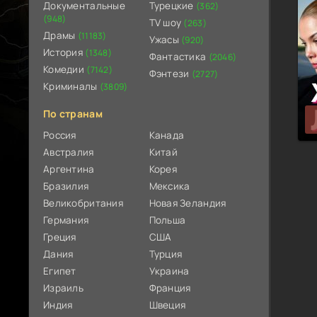
Документальные
Турецкие
(362)
(948)
TV шоу
(263)
Драмы
(11183)
Ужасы
(920)
История
(1348)
Фантастика
(2046)
Комедии
(7142)
Фэнтези
(2727)
Криминалы
(3809)
По странам
Россия
Канада
Австралия
Китай
Аргентина
Корея
Бразилия
Мексика
Великобритания
Новая Зеландия
Германия
Польша
Греция
США
Дания
Турция
Египет
Украина
Израиль
Франция
Индия
Швеция