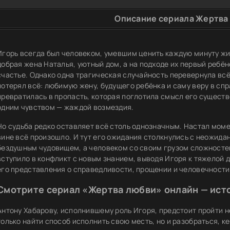
Описание сериала Жертва 
Игорь всегда был человеком, умевшим ценить каждую минуту жиз
добрая жена Наталья, уютный дом, а на подходе их первый ребён
счастье. Однако одна трагическая случайность перевернула всё 
потерял всё: любимую жену, будущего ребёнка и саму веру в сп
превратилась в пропасть, которая поглотила смысл его существ
одним чувством — жаждой возмездия.
Но судьба редко оставляет всё столь однозначным. Настал момен
вине всё произошло. И тут его ожидания столкнулись с неожида
бездушным чудовищем, а человеком со своим грузом сложносте
вступило в конфликт с новым знанием, выводя Игоря к тяжелой 
его представления о справедливости, прощении и человечности
Смотрите сериал «Жертва любви» онлайн — исто
Антону Хабарову, исполнившему роль Игоря, предстоит пройти н
только найти способ исполнить свою месть, но и разобраться, ке