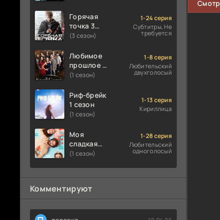
Смотр
Горячая
1-24 серия
точка 3
Субтитры, Не
требуется
сезон
(3 сезон)
Любимое
1-8 серия
прошлое 1
Любительский
двухголосый
сезон
(1 сезон)
Риф-брейк
1-13 серия
1 сезон
Кириллица
(1 сезон)
Моя
1-28 серия
сладкая
Любительский
одноголосый
ложь 1
(1 сезон)
сезон
Комментируют