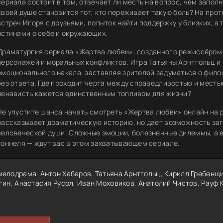
сериала состоит в том, отвечает ли месть на вопрос, чем заполн
своей душе становится тот, кто переживает такую боль? На пр
встреч Игоря с друзьями, попыток найти поддержку у близких, а
истинами о себе и окружающих.
Драматургия сериала «Жертва любви», созданного режиссёром
персонажей и моральных конфликтов. Игра Татьяны Арнтгольц и
эмоционального накала, заставляя зрителей задуматься о фило
без ответа. Где проходит черта между справедливостью и местью
ненависть кажется единственным топливом для жизни?
Не упустите шанса начать смотреть «Жертва любви» онлайн на р
рассказывает драматическую историю, но дает возможность заг
человеческой души. Сложные эмоции, болезненные дилеммы, а е
тоннеля — ждут вас в этом захватывающем сериале.
мелодрама
,
Антон Хабаров
,
Татьяна Арнтгольц
,
Кирилл Гребенщ
гин
,
Анастасия Русол
,
Иван Моховиков
,
Анатолий Чистов
,
Рауф 