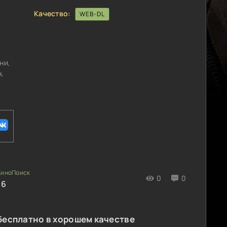
Качество:
WEB-DL
ни,
,
0
0
16
бесплатно в хорошем качестве