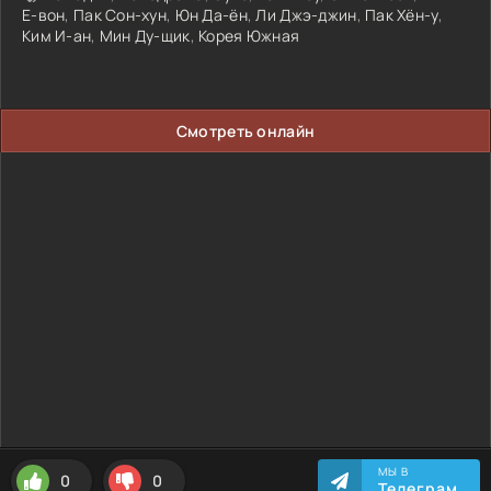
Е-вон
,
Пак Сон-хун
,
Юн Да-ён
,
Ли Джэ-джин
,
Пак Хён-у
,
Ким И-ан
,
Мин Ду-щик
,
Корея Южная
Смотреть онлайн
МЫ В
0
0
Телеграм