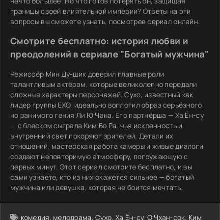
нечто большее. Но что готов потерять он, защищая
границы своей влиятельной империи? Ответы на эти
вопросы вы сможете узнать, посмотрев сериал онлайн.
Смотрите бесплатно: история любви и
преодолений в сериале "Богатый мужчина"
Режиссёр Мин Ду-щик доверил главные роли
талантливым актёрам, которые великолепно передали
сложные характеры персонажей. Сухо, известный как
лидер группы EXO, идеально воплотил образ серьёзного,
но ранимого гения Ли Ю Чана. Его партнёрша — Ха Ён-су
— с блеском сыграла Ким Бо Ра, чья искренность и
внутренний свет покоряют зрителей. Детали их
отношений, мастерская работа камеры и живые диалоги
создают неповторимую атмосферу, погружающую с
первых минут. Этот сериал смотрите бесплатно, и вы
сами узнаете, кто из них окажется сильнее — богатый
мужчина или девушка, которая не боится мечтать.
комедия
,
мелодрама
,
Сухо
,
Ха Ён-су
,
О Чхан-сок
,
Ким