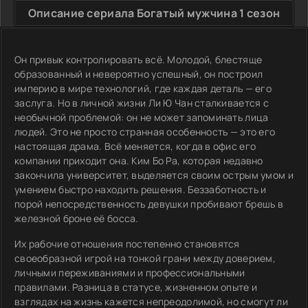
Описание сериала Богатый мужчина 1 сезон
Он привык контролировать всё. Молодой, блестяще
образованный и невероятно успешный, он построил
империю в мире технологий, где каждая деталь — его
заслуга. Но в личной жизни Ли Ю Чан сталкивается с
необычной проблемой: он не может запоминать лица
людей. Это не просто странная особенность — это его
настоящая драма. Всё меняется, когда в офис его
компании приходит она. Ким Бо Ра, которая недавно
закончила университет, выделяется своим острым умом и
умением быстро находить решения. Беззаботность и
порой непосредственность девушки пробивают брешь в
железной броне её босса.
Их рабочие отношения постепенно становятся
своеобразной игрой на тонкой грани между доверием,
личными переживаниями и профессиональными
правилами. Разница в статусе, жизненном опыте и
взглядах на жизнь кажется непреодолимой, но смогут ли