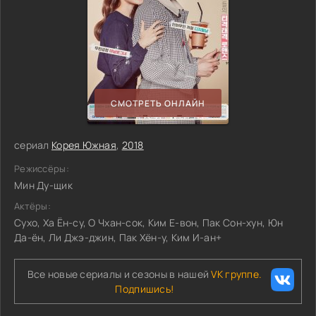
СМОТРЕТЬ ОНЛАЙН
сериал
Корея Южная
,
2018
Режиссёры:
Мин Ду-щик
Актёры:
Сухо, Ха Ён-су, О Чхан-сок, Ким Е-вон, Пак Сон-хун, Юн
Да-ён, Ли Джэ-джин, Пак Хён-у, Ким И-ан+
Все новые сериалы и сезоны в нашей
VK группе.
Подпишись!