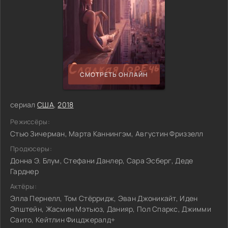
СМОТРЕТЬ ОНЛАЙН
сериал
США
,
2018
Режиссёры:
Стью Зичерман, Марта Каннингэм, Августин Фриззелл
Продюсеры:
Донна Э. Блум, Стефани Данлер, Сара Эсберг, Деде
Гарднер
Актёры:
Элла Пернелл, Том Стёрридж, Эван Джоникайт, Иден
Эпштейн, Жасмин Мэтьюз, Данияр, Пол Спаркс, Джимми
Саито, Кейтлин Фицджералд+