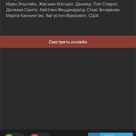
Иден Эпштейн
,
Жасмин Мэтьюз
,
Данияр
,
Пол Спаркс
,
Джимми Саито
,
Кейтлин Фицджералд
,
Стью Зичерман
,
Марта Каннингэм
,
Августин Фриззелл
,
США
Смотреть онлайн
МЫ В