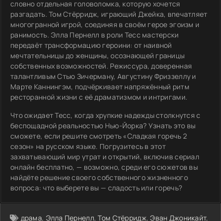
словно отдельная головоломка, которую хочется
разгадать. Том Стёрридж, играющий Джейка, впечатляет
многогранной игрой, соединяя в своём герое эгоизм и
ранимость. Элла Пернелл в роли Тесс мастерски
передаёт трансформацию героини: от наивной
мечтательницы до женщины, осознающей границы
собственных возможностей. Режиссура, доверенная
талантливым Стью Зичерману, Августину Фриззеллу и
Марте Каннингэм, подчёркивает напряжённый ритм
ресторанной жизни с её драматизмом и интригами.
Что ожидает Тесс, когда хрупкие надежды столкнутся с
беспощадной реальностью Нью-Йорка? Узнать это вы
сможете, если решите смотреть «Сладкая горечь 2
сезон» на русском языке. Погрузитесь в этот
захватывающий мир утрат и открытий, включив сериал
онлайн бесплатно, — возможно, среди его сюжетов вы
найдёте решение своего собственного жизненного
вопроса: что выберете вы — сладость или горечь?
драма
,
Элла Пернелл
,
Том Стёрридж
,
Эван Джоникайт
,