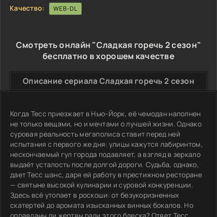
Качество:
WEB-DL
Смотреть онлайн "Сладкая горечь 2 сезон"
бесплатно в хорошем качестве
Описание сериала Сладкая горечь 2 сезон
Когда Тесс приезжает в Нью-Йорк, её чемодан наполнен
не только вещами, но и мечтами о лучшей жизни. Однако
суровая реальность мегаполиса ставит перед ней
испытания с первого же дня: улицы кажутся лабиринтом,
нескончаемый гул города подавляет, а взгляд в зеркало
выдаёт усталость после долгой дороги. Судьба, однако,
дает Тесс шанс, даря ей работу в престижном ресторане
— святыне высокой кулинарии и суровой конкуренции.
Здесь всё утопает в роскоши: от безукоризненных
скатертей до аромата изысканных винных бокалов. Но
оправданы ли жертвы ради этого блеска? Ответ Тесс