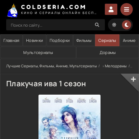
COLDSERIA.COM
КИНО И СЕРИАЛЫ ОНЛАЙН БЕСПЛАТНО
Главная
Новинки
Подборки
Фильмы
Сериалы
Аниме
Мультсериалы
Дорамы
Лучшие Сериалы, Фильмы, Аниме, Мультсериалы
»
Мелодрамы
» П
Плакучая ива 1 сезон