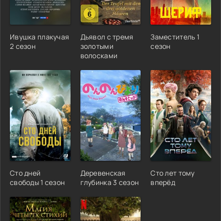
Ивушка плакучая
Дьявол с тремя
Заместитель 1
2 сезон
золотыми
сезон
волосками
Сто дней
Деревенская
Сто лет тому
свободы 1 сезон
глубинка 3 сезон
вперёд