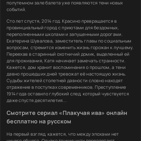
полутемном зале балета уже появляются тени новых
событий.
Сто лет спустя, 2014 год. Красино превращается в
провинциальный город с приютами для бездомных,
переполненными школами и запущенными дорогами.
Екатерина Шувалова, заместитель главы по социальным
вопросам, стремится изменить жизнь горожан к лучшему.
Переехав в старинный охотничий домик, выделенный ей
для проживания, Катя начинает замечать странности.
Кажется, дом хранит воспоминания о прошлом, а тени
давно прошедших дней тревожат её настоящую жизнь.
Судьбы жителей столетней давности словно находят
отражение в поступках современников. Преступление
1914 года оставило глубокий след, который чувствуется
даже спустя десятилетия...
Смотрите сериал «Плакучая ива» онлайн
бесплатно на русском
На первый взгляд, кажется, что между эпохами нет
ничего общего. Однако тонкие нити переплетают