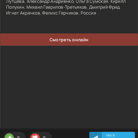
Лутцева
,
Александр Андриенко
,
Ольга Сумская
,
Кирилл
Полухин
,
Михаил Гаврилов-Третьяков
,
Дмитрий Фрид
,
Игнат Акрачков
,
Феликс Герчиков
,
Россия
Смотреть онлайн
МЫ В
0
0