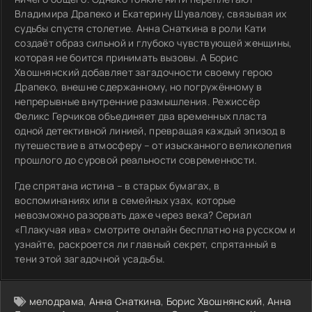
Владимира Драпеко и Екатерину Шувалову, связывая их
судьбы спустя столетие. Анна Снаткина в роли Кати
создаёт образ сильной и глубоко чувствующей женщины,
которая не боится принимать вызовы. А Борис
Хвошнянский добавляет загадочности своему герою
Драпеко, внешне сдержанному, но погружённому в
непрерывные внутренние размышления. Режиссёр
Феликс Герчиков объединяет два временных пласта
одной детективной линией, превращая каждый эпизод в
путешествие в атмосферу – от изысканного великолепия
прошлого до суровой реальности современности.
Где спрятана истина – в старых бумагах, в
воспоминаниях или в семейных узах, которые
невозможно разорвать даже через века? Сериал
«Плакучая ива» смотрите онлайн бесплатно на русском и
узнайте, раскроется ли главный секрет, спрятанный в
тени этой загадочной усадьбы.
мелодрама
,
Анна Снаткина
,
Борис Хвошнянский
,
Анна