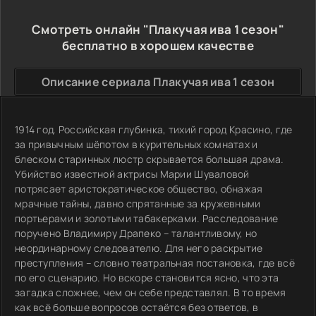
Смотреть онлайн "Плакучая ива 1 сезон"
бесплатно в хорошем качестве
Описание сериала Плакучая ива 1 сезон
1914 год. Российская глубинка, тихий город Красино, где
за привычным шёпотом в курительных комнатах и
блеском старинных люстр скрывается большая драма.
Убийство известной актрисы Марии Шуваловой
потрясает аристократическое общество, обнажая
мрачные тайны, давно спрятанные за кружевными
портьерами и золотыми табакерками. Расследование
поручено Владимиру Драпеко – талантливому, но
неординарному следователю. Для него раскрытие
преступления – словно театральная постановка, где всё
по его сценарию. Но вскоре становится ясно, что эта
загадка сложнее, чем он себе представлял. В то время
как всё больше вопросов остаётся без ответов, в