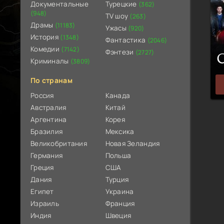
Документальные
Турецкие
(362)
(948)
TV шоу
(263)
Драмы
(11183)
Ужасы
(920)
История
(1348)
Фантастика
(2046)
Комедии
(7142)
Фэнтези
(2727)
Криминалы
(3809)
По странам
Россия
Канада
Австралия
Китай
Аргентина
Корея
Бразилия
Мексика
Великобритания
Новая Зеландия
Германия
Польша
Греция
США
Дания
Турция
Египет
Украина
Израиль
Франция
Индия
Швеция