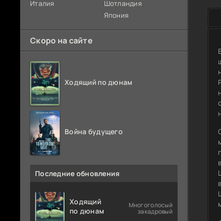
Италия
Шотландия
Япония
Скоро на сайте
Ходящий по дюнам
Война будущего
Последние обновления
Ходящий
Многоголосый
по дюнам
закадровый