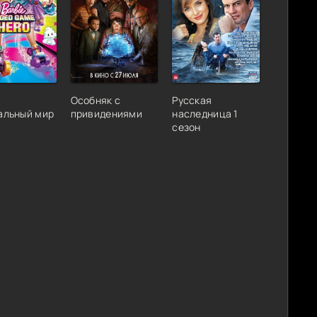
:
Особняк с
Русская
альный мир
привидениями
наследница 1
сезон