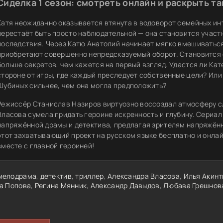
Сиделка 1 сезон: смотреть онлайн и раскрыть т
Катя неожиданно оказывается втянута в водоворот семейных инт
перестаёт быть просто наблюдательной — она становится участн
последствия. Через Катю Анатолий начинает мягко вмешиваться
приобретают совершенно непредсказуемый оборот. Становится о
больше секретов, чем кажется на первый взгляд. Удастся ли Кате
стороне от игры, где каждый преследует собственные цели? Или
Шубиных сильнее, чем она могла предположить?
Режиссёр Станислав Назиров виртуозно воссоздал атмосферу с
Власова сумела придать героине искренность и глубину. Сериал
напряжённой драмы и детектива, предлагая зрителям напряжён
этот захватывающий проект на русском языке бесплатно и онла
вместе с главной героиней!
мелодрама
,
детектив
,
триллер
,
Александра Власова
,
Илья Акинт
а Попова
,
Регина Мянник
,
Александр Давыдов
,
Любава Грешнов