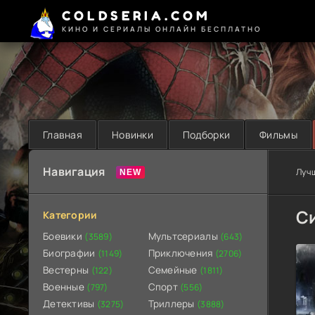
COLDSERIA.COM
КИНО И СЕРИАЛЫ ОНЛАЙН БЕСПЛАТНО
Главная
Новинки
Подборки
Фильмы
Навигация
Луч
Си
Категории
Боевики
Мультсериалы
(3589)
(643)
Биографии
Приключения
(1149)
(2706)
Вестерны
Семейные
(122)
(1811)
Военные
Спорт
(797)
(556)
Детективы
Триллеры
(3275)
(3888)