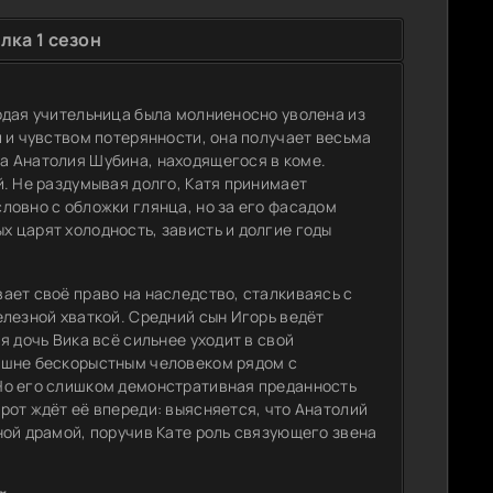
лка 1 сезон
одая учительница была молниеносно уволена из
 и чувством потерянности, она получает весьма
а Анатолия Шубина, находящегося в коме.
. Не раздумывая долго, Катя принимает
ловно с обложки глянца, но за его фасадом
 царят холодность, зависть и долгие годы
ает своё право на наследство, сталкиваясь с
лезной хваткой. Средний сын Игорь ведёт
 дочь Вика всё сильнее уходит в свой
ешне бескорыстным человеком рядом с
Но его слишком демонстративная преданность
рот ждёт её впереди: выясняется, что Анатолий
ной драмой, поручив Кате роль связующего звена