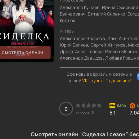
Продюсеры:
Александр Кушаев, Ирина Смирнова
Бейнарович, Виталий Сиренко, Богд
Костюк
Актёры:
Александра Власова, Илья Акинтьев
Юрий Беляев, Сергей Жигунов, Мак
Дрозд, Анна Попова, Регина Мянник,
СМОТРЕТЬ ОНЛАЙН
Александр Давыдов, Любава Грешн
Все новые сериалы и сезоны в
нашей
VK группе. Подпишись!
0
5.1
7.0
0
Голосов:
Смотреть онлайн "Сиделка 1 сезон" бе