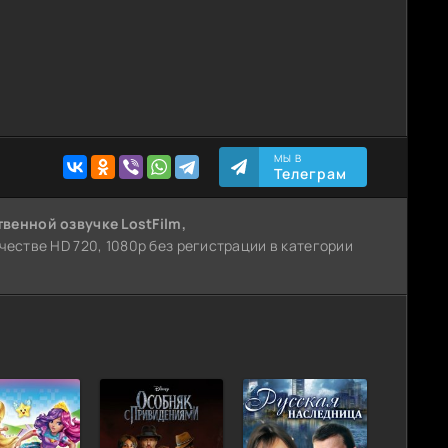
МЫ В
Телеграм
твенной озвучке LostFilm,
ачестве HD 720, 1080p без регистрации в категории