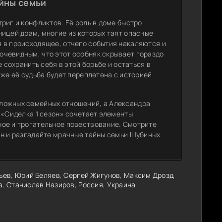
айны семьи
риг и конфликтов. Её роль в доме быстро
ицей драм, многие из которых таят опасные
 в происходящее, отчего события накаляются и
чевидным, что этот особняк скрывает гораздо
 сохранить себя в этой борьбе и остаться в
 же её судьба будет переплетена с историей
ложных семейных отношений, а Александра
 «Сиделка 1 сезон» сочетает элементы
ное и трогательное повествование. Смотрите
йн и разгадайте мрачные тайны семьи Шубиных
ьев
,
Юрий Беляев
,
Сергей Жигунов
,
Максим Дрозд
,
а
,
Станислав Назиров
,
Россия
,
Украина