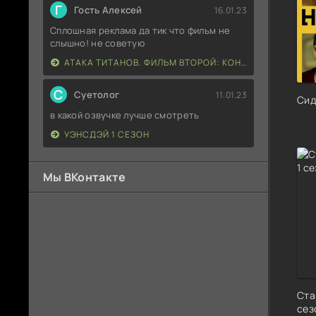
Г
Гость Алексей
16.01.23
Сплошная реклама да тик что фильм не
слышно! не советую
АТАКА ТИТАНОВ. ФИЛЬМ ВТОРОЙ: КОНЕЦ СВЕТА
С
Суетолог
11.01.23
Сид
в какой озвучке лучше смотреть
УЭНСДЭЙ 1 СЕЗОН
Мы ВКонтакте
Ста
сез