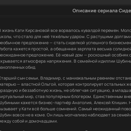
Описание сериала Сиде
В жизнь Кати Кирсановой все ворвалось кувалдой перемен. Мол
школы, что стало для неё тяжёлым ударом. С растущими долгами
необычное предложение — стать сиделкой успешного бизнесмен
Работа кажется простой, а обещанная зарплата весьма солидной
неожиданное предложение. Её новый дом — роскошный особняк с
скрывается атмосфера напряжения. В семейной идиллии Шубиных
накопленных обид.
Старший сын семьи, Владимир, с маниакальным рвением отстаив
матерью — властной Ольгой, которая контролирует остальных же
праздную и беззаботную жизнь, не облегчая ситуацию, а младшая
виртуальный мир, став популярным блогером. Единственным вн
Шубиными кажется бизнес-партнёр Анатолия, Алексей Клишин. 
вызывает у Кати всё больше сомнений. Самый неожиданный пово
Шубин вовсе не в коме. Он лишь молчаливо наблюдает за семей
между собой и домочадцами.