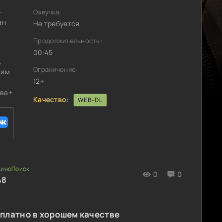
-
Озвучка:
ан
Не требуется
Продолжительность:
00:45
,
Ограничение:
сим
12+
ова+
Качество:
WEB-DL
0
0
48
сплатно в хорошем качестве