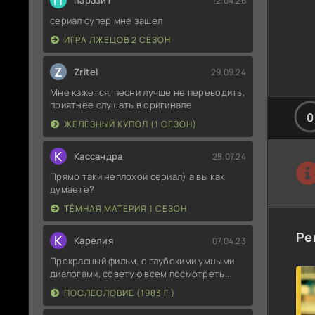
П
паразит
12.04.26
сериал супер мне зашел
ИГРА ЛЖЕЦОВ 2 СЕЗОН
Z
Zritel
29.09.24
Мне кажется, песни лучше не переводить,
приятнее слушать в оригинале
0
ЖЕЛЕЗНЫЙ КУПОЛ (1 СЕЗОН)
К
Кассандра
28.07.24
Прямо таки неплохой сериал) а вы как
думаете?
ТЁМНАЯ МАТЕРИЯ 1 СЕЗОН
Ре
К
Карелия
07.04.23
Прекрасный фильм, с глубокими умными
диалогами, советую всем посмотреть..
ПОСЛЕСЛОВИЕ (1983 Г.)