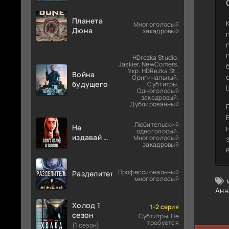
Планета
Многоголосый
Дюна
закадровый
HDrezka Studio,
Jaskier, NewComers,
Укр. HDRezka St.,
Война
Оригинальный,
будущего
Субтитры,
Одноголосый
закадровый,
Дублированный
Любительский
Не
одноголосый,
издавай ни
Многоголосый
закадровый
звука
Профессиональный
Разделитель
многоголосый
Анн
Холод 1
1-2 серия
сезон
Субтитры, Не
требуется
(1 сезон)