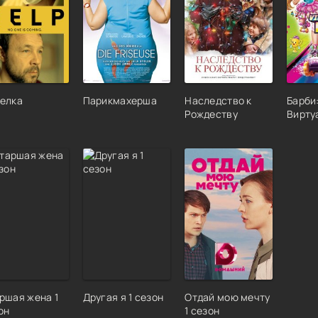
елка
Парикмахерша
Наследство к
Барби
Рождеству
Вирту
ршая жена 1
Другая я 1 сезон
Отдай мою мечту
он
1 сезон