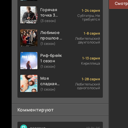
Смотр
Горячая
1-24 серия
точка 3
Субтитры, Не
требуется
сезон
(3 сезон)
Любимое
1-8 серия
прошлое 1
Любительский
двухголосый
сезон
(1 сезон)
Риф-брейк
1-13 серия
1 сезон
Кириллица
(1 сезон)
Моя
1-28 серия
сладкая
Любительский
одноголосый
ложь 1
(1 сезон)
сезон
Комментируют