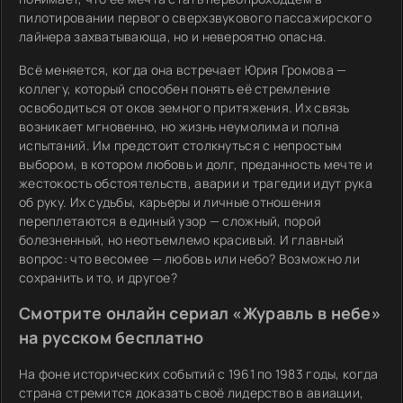
пилотировании первого сверхзвукового пассажирского
лайнера захватывающа, но и невероятно опасна.
Всё меняется, когда она встречает Юрия Громова —
коллегу, который способен понять её стремление
освободиться от оков земного притяжения. Их связь
возникает мгновенно, но жизнь неумолима и полна
испытаний. Им предстоит столкнуться с непростым
выбором, в котором любовь и долг, преданность мечте и
жестокость обстоятельств, аварии и трагедии идут рука
об руку. Их судьбы, карьеры и личные отношения
переплетаются в единый узор — сложный, порой
болезненный, но неотъемлемо красивый. И главный
вопрос: что весомее — любовь или небо? Возможно ли
сохранить и то, и другое?
Смотрите онлайн сериал «Журавль в небе»
на русском бесплатно
На фоне исторических событий с 1961 по 1983 годы, когда
страна стремится доказать своё лидерство в авиации,