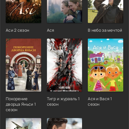
Аси 2 сезон
Ася
В небо за мечтой
Покорение
Тигр и журавль 1
Ася и Вася 1
дворца Яньси 1
сезон
сезон
сезон