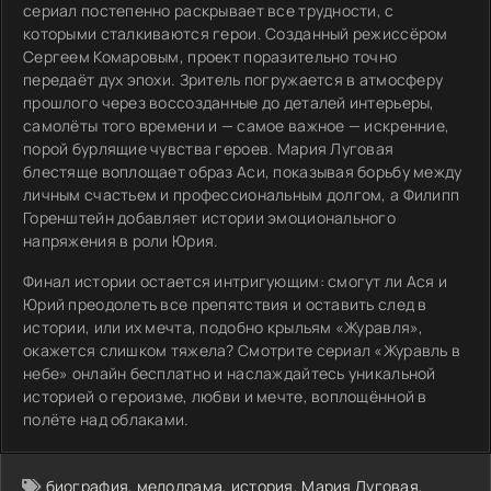
сериал постепенно раскрывает все трудности, с
которыми сталкиваются герои. Созданный режиссёром
Сергеем Комаровым, проект поразительно точно
передаёт дух эпохи. Зритель погружается в атмосферу
прошлого через воссозданные до деталей интерьеры,
самолёты того времени и — самое важное — искренние,
порой бурлящие чувства героев. Мария Луговая
блестяще воплощает образ Аси, показывая борьбу между
личным счастьем и профессиональным долгом, а Филипп
Горенштейн добавляет истории эмоционального
напряжения в роли Юрия.
Финал истории остается интригующим: смогут ли Ася и
Юрий преодолеть все препятствия и оставить след в
истории, или их мечта, подобно крыльям «Журавля»,
окажется слишком тяжела? Смотрите сериал «Журавль в
небе» онлайн бесплатно и наслаждайтесь уникальной
историей о героизме, любви и мечте, воплощённой в
полёте над облаками.
биография
,
мелодрама
,
история
,
Мария Луговая
,