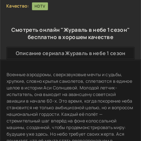
Качество:
HDTV
Смотреть онлайн "Журавль в небе 1 сезон"
бесплатно в хорошем качестве
Описание сериала Журавль в небе 1 сезон
Военные аэродромы, сверхзвуковые мечты и судьбы,
хрупкие, словно крылья самолетов, сплетаются в единое
целое в истории Аси Солнцевой. Молодой летчик-
испытатель, она выходит на авансцену советской
авиации в начале 60-х. Это время, когда покорение неба
становится не только амбициозной целью, но и вопросом
национальной гордости. Каждый её полёт —
стремительный шаг вперёд на фоне колоссальной
машины, созданной, чтобы продемонстрировать миру:
будущее уже здесь. Но небо требует своих жертв. Ася
понимает, что её мечта стать первопроходцем в