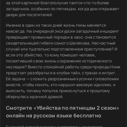
за этой картиной благополучия таится что-то более
загадочное, особенно по пятницам, когда дом открывает
двери для посетителей.
Именно в один из таких дней жизнь Нины меняется
навсегда. На очередной экскурсии загадочный инцидент
превращает привычный порядок в хаос: она становится
свидетельницей гибели самого Шелехова. Несчастный
случай или тщательно подготовленное преступление? И
если это убийство, то кому помешал человек,
посвятивший свою жизнь сохранению исторического
наследия? Вместо спокойной работы среди природы Нине
предстоит разобраться в клубке тайн, страхах и интриг.
Её задача — сложить разрозненные кусочки головоломки
вместе, чтобы понять, кто нарушил вековую идиллию, и
выяснить, почему попытка прикоснуться к прошлому
обернулась мрачной драмой.
Смотрите «Убийства по пятницам 2 сезон»
онлайн на русском языке бесплатно
С каждой серией сюжетные повороты усиливают