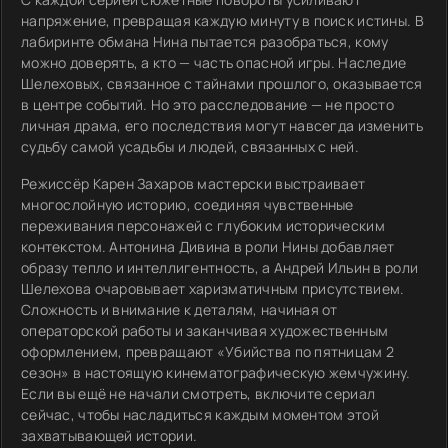
напряжение, превращая каждую минуту в поиск истины. В
лабиринте обмана Нина пытается разобраться, кому
можно доверять, а кто — часть опасной игры. Наследие
Шелеховых, связанное с тайнами прошлого, оказывается
в центре событий. Но это расследование — не просто
личная драма, его последствия могут навсегда изменить
судьбу самой усадьбы и людей, связанных с ней.
Режиссёр Карен Захаров мастерски выстраивает
многослойную историю, соединяя чувственные
переживания персонажей с глубоким историческим
контекстом. Антонина Дивина в роли Нины добавляет
образу тепло и интеллигентность, а Андрей Ильин в роли
Шелехова очаровывает харизматичным присутствием.
Сложность и внимание к деталям, начиная от
операторской работы и заканчивая художественным
оформлением, превращают «Убийства по пятницам 2
сезон» в настоящую кинематографическую жемчужину.
Если вы ещё не начали смотреть, включите сериал
сейчас, чтобы насладиться каждым моментом этой
захватывающей истории.