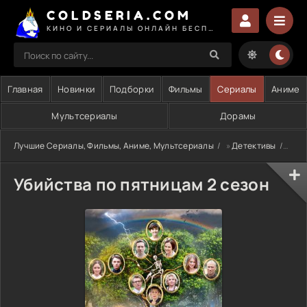
COLDSERIA.COM
КИНО И СЕРИАЛЫ ОНЛАЙН БЕСПЛАТНО
Главная
Новинки
Подборки
Фильмы
Сериалы
Аниме
Мультсериалы
Дорамы
Лучшие Сериалы, Фильмы, Аниме, Мультсериалы
»
Детективы
» Уб
Убийства по пятницам 2 сезон