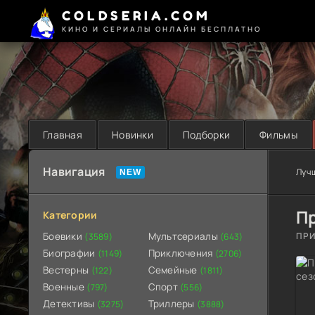
COLDSERIA.COM
КИНО И СЕРИАЛЫ ОНЛАЙН БЕСПЛАТНО
Главная
Новинки
Подборки
Фильмы
Навигация
Луч
П
Категории
Боевики
Мультсериалы
ПРИ
(3589)
(643)
Биографии
Приключения
(1149)
(2706)
Вестерны
Семейные
(122)
(1811)
Военные
Спорт
(797)
(556)
Детективы
Триллеры
(3275)
(3888)