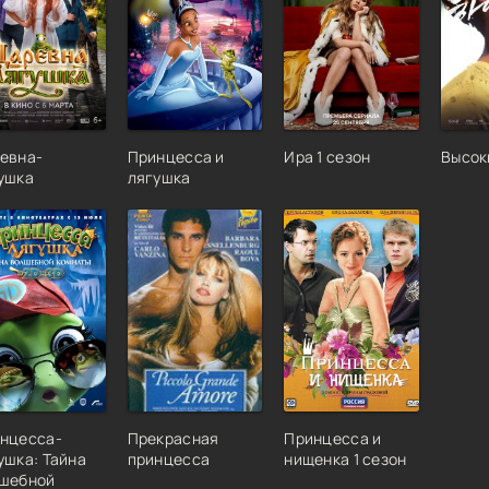
евна-
Принцесса и
Ира 1 сезон
Высок
ушка
лягушка
нцесса-
Прекрасная
Принцесса и
ушка: Тайна
принцесса
нищенка 1 сезон
шебной