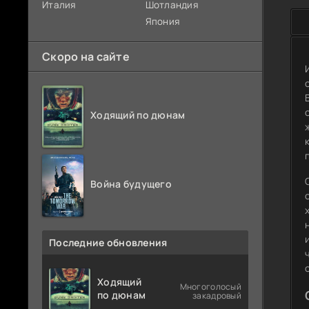
Италия
Шотландия
Япония
Скоро на сайте
Ходящий по дюнам
Война будущего
Последние обновления
Ходящий
Многоголосый
по дюнам
закадровый