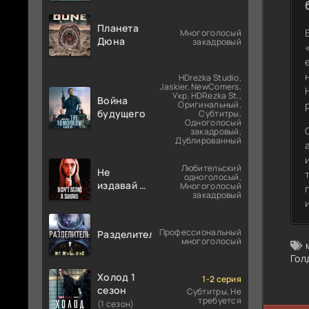
Планета
Многоголосый
Дюна
закадровый
HDrezka Studio,
Jaskier, NewComers,
Укр. HDRezka St.,
Война
Оригинальный,
будущего
Субтитры,
Одноголосый
закадровый,
Дублированный
Любительский
Не
одноголосый,
издавай ни
Многоголосый
закадровый
звука
Профессиональный
Разделитель
многоголосый
Гол
Холод 1
1-2 серия
сезон
Субтитры, Не
требуется
(1 сезон)