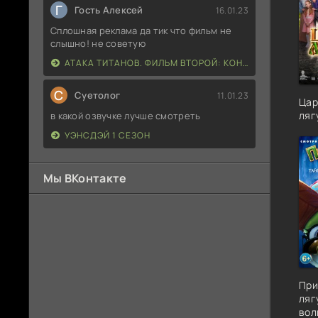
Г
Гость Алексей
16.01.23
Сплошная реклама да тик что фильм не
слышно! не советую
АТАКА ТИТАНОВ. ФИЛЬМ ВТОРОЙ: КОНЕЦ СВЕТА
С
Суетолог
11.01.23
Цар
ляг
в какой озвучке лучше смотреть
УЭНСДЭЙ 1 СЕЗОН
Мы ВКонтакте
При
ляг
вол