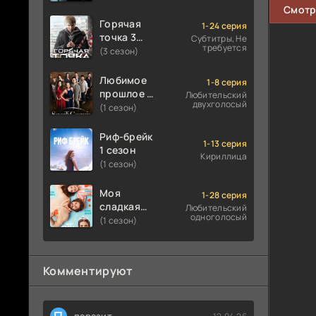
Смотр
Горячая
1-24 серия
точка 3
Субтитры, Не
требуется
сезон
(3 сезон)
Любимое
1-8 серия
прошлое 1
Любительский
двухголосый
сезон
(1 сезон)
Риф-брейк
1-13 серия
1 сезон
Кириллица
(1 сезон)
Моя
1-28 серия
сладкая
Любительский
одноголосый
ложь 1
(1 сезон)
сезон
Комментируют