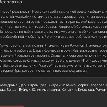
бесплатно
В новой реальности Ира видит себя так, как её редко изображал
«золотой молодёжи» сталкиваются с суровыми реалиями деревен
ежедневно своими руками создают то, что раньше ей казалось 
начинает понимать, что за образом капризной богачки скрываетс
Но прошлое не даёт покоя: в столице уже знают о её исчезновен
разоблачённой — обманутый жених и старые проблемы ждут её 
Сюжет сериала, написанный талантливым Романом Ткаченко, ож
актёрским работам. Дарья Храмцова в роли Иры виртуозно перед
изменений характера героини. Создатели сериала наполнили 
темами, которые близки каждому. Всё это делает «Принцессу-
глубокие размышления. Уже сейчас вы можете начать смотреть 1
историю Иры, которая не оставит вас равнодушными.
мелодрама
,
Дарья Храмцова
,
Андрей Исаенко
,
Мария Тарасова
,
дис
,
Богдан Буйлук
,
Юлия Амелькина
,
Кристина Киселева
,
Роман