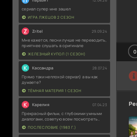
П
паразит
12.04.26
сериал супер мне зашел
ИГРА ЛЖЕЦОВ 2 СЕЗОН
Z
Zritel
29.09.24
Мне кажется, песни лучше не переводить,
приятнее слушать в оригинале
0
ЖЕЛЕЗНЫЙ КУПОЛ (1 СЕЗОН)
К
Кассандра
28.07.24
Прямо таки неплохой сериал) а вы как
думаете?
ТЁМНАЯ МАТЕРИЯ 1 СЕЗОН
Ре
К
Карелия
07.04.23
Прекрасный фильм, с глубокими умными
диалогами, советую всем посмотреть..
ПОСЛЕСЛОВИЕ (1983 Г.)