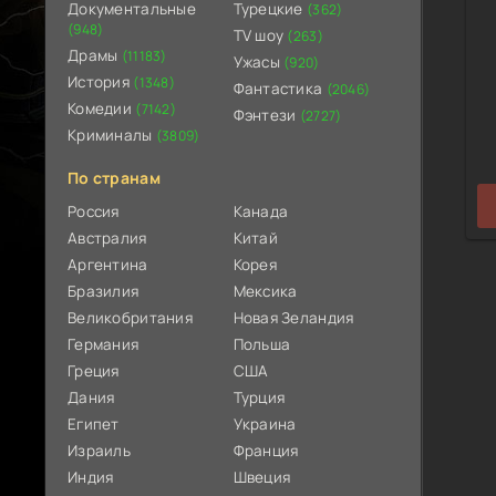
Документальные
Турецкие
(362)
(948)
TV шоу
(263)
Драмы
(11183)
Ужасы
(920)
История
(1348)
Фантастика
(2046)
Комедии
(7142)
Фэнтези
(2727)
Криминалы
(3809)
По странам
Россия
Канада
Австралия
Китай
Аргентина
Корея
Бразилия
Мексика
Великобритания
Новая Зеландия
Германия
Польша
Греция
США
Дания
Турция
Египет
Украина
Израиль
Франция
Индия
Швеция