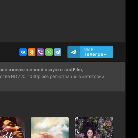
МЫ В
Телеграм
езон
в качественной озвучке LostFilm,
естве HD 720, 1080p без регистрации в категории