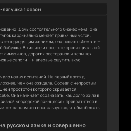
-лягушка 1 сезон
новенно. Дочь состоятельного бизнесмена, она
тупок кардинально меняет привычный устой.
 с неподходящим женихом, она решает сбежать —
её бабушка. В тишине и простоте провинциальной
ет лимузинов, дорогих ресторанов и вспышек
новые сапоги — и впервые ощутить вкус
ачало новых испытаний. На первый взгляд,
сложнее, чем она ожидала. Соседи с непростым
ешней простотой которого скрывается
ебе. Она начинает осознавать, как долго жила в
апризной «городской принцессе» превратиться в
ым же шансом она воспользуется, чтобы сбежать
на русском языке и совершенно