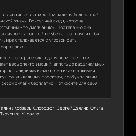
и в глянцевых статьях. Привычки избалованной
ской жизни. Вокруг неё люди, которые
доступным «по умолчанию». Постепенно она
я личность, которой не убежать от самой себя.
ии. Ира сталкивается с угрозой быть
возвращения.
ивает на экране благодаря великолепным
аёт весь спектр эмоций, вплоть до кардинальных
историю правдивыми эмоциями и социальными
лягушку» уникальным проектом, пробуждающим
 сезон онлайн бесплатно — откройте для себя
Галина Кобзарь-Слободюк
,
Сергей Дзялик
,
Ольга
 Ткаченко
,
Украина