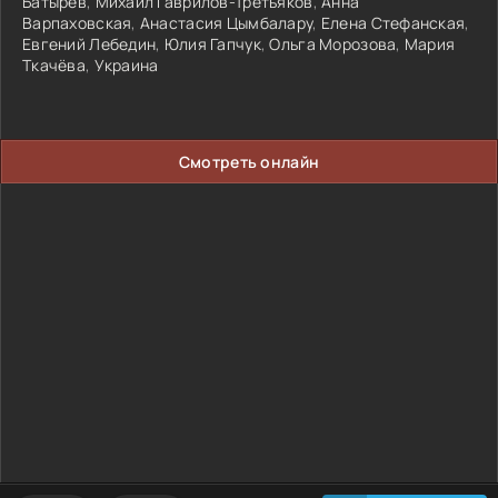
Батырев
,
Михаил Гаврилов-Третьяков
,
Анна
Варпаховская
,
Анастасия Цымбалару
,
Елена Стефанская
,
Евгений Лебедин
,
Юлия Гапчук
,
Ольга Морозова
,
Мария
Ткачёва
,
Украина
Смотреть онлайн