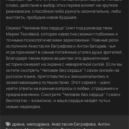
слово, действие и выбор этих героев влияет на хрупкое
равновесие, способное либо рухнуть окончательно, либо
выстоять, пробудив новое будущее.
Сериал "Человек без сердца" снят под руководством
Марии Ткачёвой, которая известна своими глубокими и
точными психологическими зарисовками. Главные роли
исполнили Анастасия Евграфова и Антон Батырев, чья
игра проникает в самые потаённые уголки души зрителей.
Благодаря таким ярким акцентам эта драматичная
история оживает на экране с невероятной силой. Если вы
хотите смотреть "Человек без сердца" 1 сезон онлайн на
русском языке, приготовьтесь к эмоциональному и
захватывающему путешествию. Этот сериал – шанс
найти ответы на важные вопросы о любви, страданиях и
предназначении. Смотрите "Человек без сердца" 1 сезон
бесплатно – возможно, и ваше сердце найдёт путь к
новым надеждам.
драма
,
мелодрама
,
Анастасия Евграфова
,
Антон