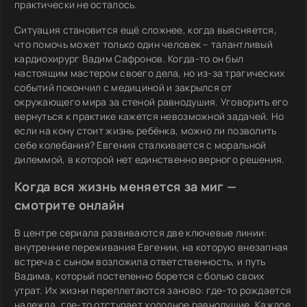
практически не осталось.
Ситуация становится ещё сложнее, когда выясняется,
что помочь может только один человек – талантливый
кардиохирург Вадим Сафронов. Когда-то он был
настоящим мастером своего дела, но из-за трагических
событий покончил с медициной и закрылся от
окружающего мира за стеной равнодушия. Уговорить его
вернуться к практике кажется невозможной задачей. Но
если на кону стоит жизнь ребёнка, можно ли позволить
себе колебания? Евгения сталкивается с моральной
дилеммой, в которой нет единственно верного решения.
Когда вся жизнь меняется за миг —
смотрите онлайн
В центре сериала развиваются две ключевые линии:
внутренние переживания Евгении, на которую внезапная
встреча с сыном возложила ответственность, и путь
Вадима, который постепенно борется с болью своих
утрат. Их жизни переплетаются заново: где-то рождается
надежда, где-то отступает холодное равнодушие. Каждое