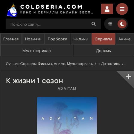
COLDSERIA.COM
КИНО И СЕРИАЛЫ ОНЛАЙН БЕСПЛАТНО
Главная
Новинки
Подборки
Фильмы
Сериалы
Аниме
Мультсериалы
Дорамы
Лучшие Сериалы, Фильмы, Аниме, Мультсериалы
»
Детективы
» К ж
К жизни 1 сезон
AD VITAM