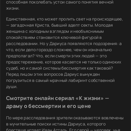
способная поколебать устои самого понятия вечной
жизни.
Единственная, кто может пролить свет на происходящее,
— загадочная Криста, бывший адепт секты. Молодая
женщина с холодным взглядом и необъяснимым
спокойствием становится ключевой фигурой в
расследовании. Но у Дариуса появляются подозрения: а
что, если дело гораздо сложнее, чем он изначально
предполагал? Что, если смерти этих людей — это
предостережение, которое касается не только одиноких
судеб, но и самой системы бессмертия как таковой?
Перед лицом этих вопросов Дариус вынужден
погрузиться в самый мрачный лабиринт собственной
души.
Смотрите онлайн сериал «К жизни» —
драму о бессмертии и его цене
По мере расследования зрители оказываются вовлечены
в мучительные поиски истины Дариуса, которого
блестяще играет Иван Атталь. Его герой — человек, чья