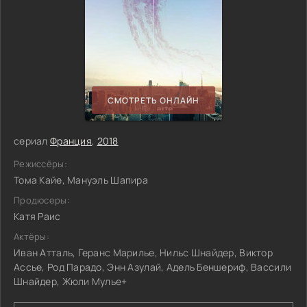
СМОТРЕТЬ ОНЛАЙН
сериал
Франция
,
2018
Режиссёры:
Тома Кайе, Мануэль Шапира
Продюсеры:
Катя Раис
Актёры:
Иван Атталь, Геранс Марилье, Нильс Шнайдер, Виктор
Ассье, Род Парадо, Энн Азулай, Адель Беншериф, Вассили
Шнайдер, Жюли Мулье+