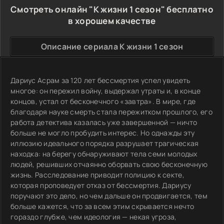
Смотреть онлайн "К жизни 1 сезон" бесплатно
в хорошем качестве
Описание сериала К жизни 1 сезон
Дариус Асрам за 120 лет бессмертия успел увидеть
многое: он пережил войну, выдержал утраты и, в конце
концов, устал от бесконечного «завтра». В мире, где
благодаря науке смерть стала пережитком прошлого, его
работа детектива казалась уже завершенной — ничто
больше не могло пробудить интерес. Но однажды эту
иллюзию идеального порядка разрушает трагическая
находка: на берегу обнаруживают тела семи молодых
людей, решивших отчаянно оборвать свою бесконечную
жизнь. Расследование приводит полицию к секте,
которая проповедует отказ от бессмертия. Дариусу
поручают это дело, но чем дальше он продвигается, тем
больше кажется, что за всем этим скрывается нечто
гораздо глубже, чем идеология — некая угроза,