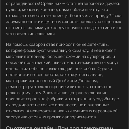
справедливость! Среди них — стая четвероногих друзей:
пудели, мопсы и, конечно, сами собаки ши-тцу. Кто
сказал, что хвостатые не могут бороться за правду? Пока
злоумышленники ищут возможность продать похищенных
питомцев, за ними уже следуют пушистые детективы и их
человеческие союзники.
На помощь храброй стае приходят юные детективы,
которые формируют уникальную команду. В нее входят
местный ветеринар, больше похожий на супергероя, и
пожилой полицейский, чьи саркастические шутки могут
вывести из себя не только людей, но и собак. Однако
противники не так просты, как кажутся: главарь,
мастерски исполненный Джеймсом Дювалом,
демонстрирует хладнокровие и хитрость, готовясь к
решающему шагу. Захватывающее расследование
приводит героев на фабрики и в старинные усадьбы, где
их поджидают не только опасности, но и внезапные
открытия. А невероятные навыки пушистых персонажей
заслуживают самых громких аплодисментов.
Смотрите онлайн «Псы под прикрытием.