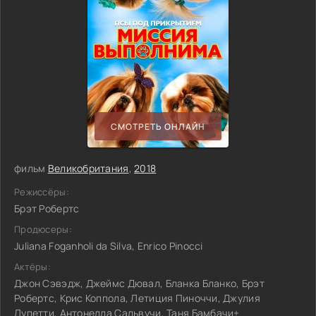
СМОТРЕТЬ ОНЛАЙН
фильм
Великобритания
,
2018
Режиссёры:
Брэт Робертс
Продюсеры:
Juliana Foganholi da Silva, Enrico Pinocci
Актёры:
Джон Сэвэдж, Джеймс Дювал, Бланка Бланко, Брэт
Робертс, Крис Коппола, Летиция Пиноччи, Джулия
Лупетти, Антонелла Сальвучи, Таня Бамбачи+