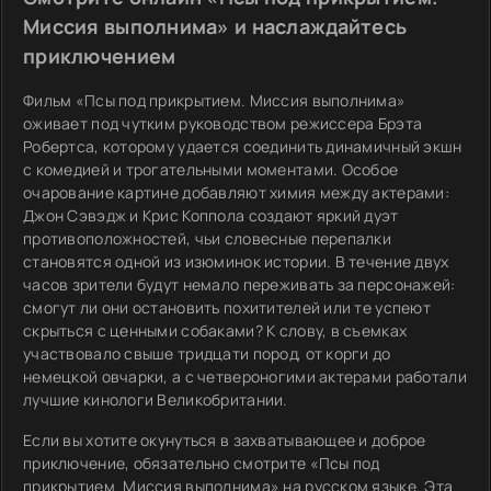
Миссия выполнима» и наслаждайтесь
приключением
Фильм «Псы под прикрытием. Миссия выполнима»
оживает под чутким руководством режиссера Брэта
Робертса, которому удается соединить динамичный экшн
с комедией и трогательными моментами. Особое
очарование картине добавляют химия между актерами:
Джон Сэвэдж и Крис Коппола создают яркий дуэт
противоположностей, чьи словесные перепалки
становятся одной из изюминок истории. В течение двух
часов зрители будут немало переживать за персонажей:
смогут ли они остановить похитителей или те успеют
скрыться с ценными собаками? К слову, в съемках
участвовало свыше тридцати пород, от корги до
немецкой овчарки, а с четвероногими актерами работали
лучшие кинологи Великобритании.
Если вы хотите окунуться в захватывающее и доброе
приключение, обязательно смотрите «Псы под
прикрытием. Миссия выполнима» на русском языке. Эта