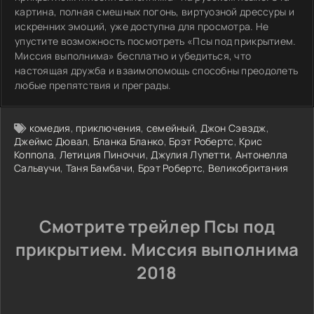
картина, полная смешных погонь, виртуозной дрессуры и
искренних эмоций, уже доступна для просмотра. Не
упустите возможность посмотреть «Псы под прикрытием.
Миссия выполнима» бесплатно и убедиться, что
настоящая дружба и взаимопомощь способны преодолеть
любые препятствия и преграды.
комедия
,
приключения
,
семейный
,
Джон Сэвэдж
,
Джеймс Дювал
,
Бланка Бланко
,
Брэт Робертс
,
Крис
Коппола
,
Летиция Пиноччи
,
Джулия Лупетти
,
Антонелла
Сальвучи
,
Таня Бамбачи
,
Брэт Робертс
,
Великобритания
Смотрите трейлер Псы под
прикрытием. Миссия выполнима
2018