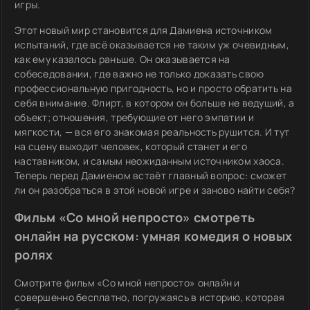
игры.
Этот новый мир становится для Дамиена источником
испытаний, где всё оказывается не таким уж очевидным,
как ему казалось раньше. Он оказывается на
собеседовании, где важно не только доказать свою
профессиональную пригодность, но и просто обратить на
себя внимание. Флирт, в котором он больше не ведущий, а
объект; отношения, требующие от него эмпатии и
мягкости, — вся его знакомая реальность рушится. И тут
на сцену выходит человек, который станет и его
наставником, и самым неожиданным источником хаоса.
Теперь перед Дамиеном встаёт главный вопрос: сможет
ли он разобраться в этой новой игре и заново найти себя?
Фильм «Со мной непросто» смотреть
онлайн на русском: умная комедия о новых
ролях
Смотрите фильм «Со мной непросто» онлайн и
совершенно бесплатно, погружаясь в историю, которая