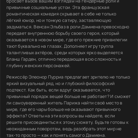
бросает вызов вашим взглядам на гендерные роли и
привычные социальные устои. Эта французская
романтическая комедия скрывает в себе не только
лёгкий юмор, но и тонкую сатиру, заставляющую
задуматься. Венсан Эльбаз в роли Дамиена превосходно
передает внутреннюю борьбу своего героя, который
оказывается в новом мире, где его прежние привилегии
тают буквально на глазах. Дополняет игру труппа
талантливых актёров, среди которых ярко выделяется
Бланш Гарден, отлично передающая всю сложность и
глубину женских персонажей.
Режиссёр Элеонор Пурриа предлагает зрителю не только
яркий визуальный ряд, но и глубокий философский
подтекст. Как быть, если вдруг оказывается, что
привычный порядок вещей больше не работает? И сможет
ли самоуверенный житель Парижа найти своё место в
мире, где его чары больше не оказывают привычного
эффекта? Ответы на эти вопросы вы найдете, если
решите присоединиться к этому сюжету. Будьте готовы к
неожиданным поворотам, ведь разобрать этот мир не
так-то просто — как и понять самого Дамиена.