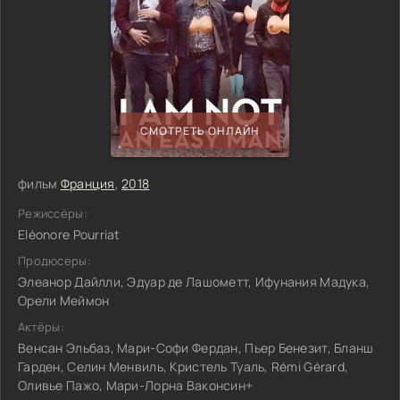
СМОТРЕТЬ ОНЛАЙН
фильм
Франция
,
2018
Режиссёры:
Eléonore Pourriat
Продюсеры:
Элеанор Дайлли, Эдуар де Лашометт, Ифунания Мадука,
Орели Меймон
Актёры:
Венсан Эльбаз, Мари-Софи Фердан, Пьер Бенезит, Бланш
Гарден, Селин Менвиль, Кристель Туаль, Rémi Gérard,
Оливье Пажо, Мари-Лорна Ваконсин+