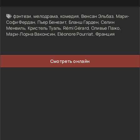
фэнтези
,
мелодрама
,
комедия
,
Венсан Эльбаз
,
Мари-
Софи Фердан
,
Пьер Бенезит
,
Бланш Гарден
,
Селин
Менвиль
,
Кристель Туаль
,
Rémi Gérard
,
Оливье Пажо
,
Мари-Лорна Ваконсин
,
Eléonore Pourriat
,
Франция
Смотреть онлайн