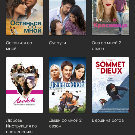
Останься со
Супруги
Она со мной 2
мной
сезон
Любовь:
Дыши со мной 2
Вершина богов
Инструкция по
сезон
применению