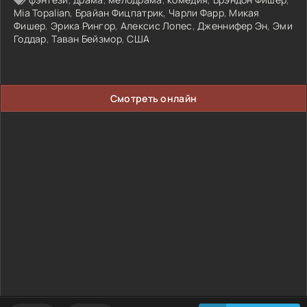
Mia Topalian
,
Брайан Фицпатрик
,
Чарли Фарр
,
Микая
Фишер
,
Эрика Рингор
,
Алексис Лопес
,
Дженнифер Эн
,
Эми
Годдар
,
Таван Бейзмор
,
США
Смотреть онлайн