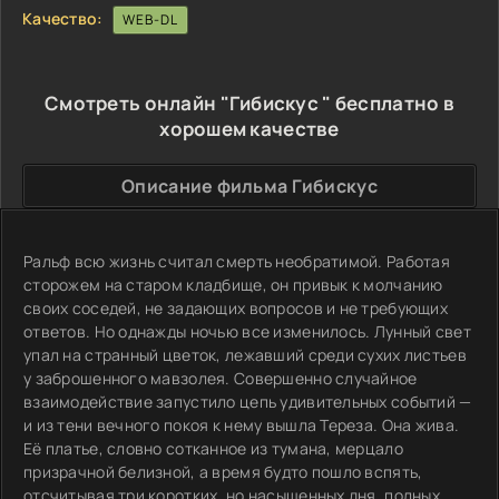
Качество:
WEB-DL
Смотреть онлайн "Гибискус " бесплатно в
хорошем качестве
Описание фильма Гибискус
Ральф всю жизнь считал смерть необратимой. Работая
сторожем на старом кладбище, он привык к молчанию
своих соседей, не задающих вопросов и не требующих
ответов. Но однажды ночью все изменилось. Лунный свет
упал на странный цветок, лежавший среди сухих листьев
у заброшенного мавзолея. Совершенно случайное
взаимодействие запустило цепь удивительных событий —
и из тени вечного покоя к нему вышла Тереза. Она жива.
Её платье, словно сотканное из тумана, мерцало
призрачной белизной, а время будто пошло вспять,
отсчитывая три коротких, но насыщенных дня, полных