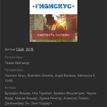
СМОТРЕТЬ ОНЛАЙН
фильм
США
,
2018
Режиссёры:
Таван Бейзмор
Продюсеры:
Ламонт Коуч, Brandon Greene, Азра Валани, Мелисса К.
Уэбб
Актёры:
Брэндон Фишер, Mia Topalian, Брайан Фицпатрик, Чарли
Фарр, Микая Фишер, Эрика Рингор, Алексис Лопес,
Дженнифер Эн, Эми Годдар+