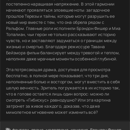
постепенно наращивая напряжение. В этой гармонии
начинают проявляться зловещие ноты: загадочное
прошлое Терезы и тайны, которые могут разрушить ее
новый мир вместе с тем, что она обрела рядом с
Ральфом. Главные роли исполнили Брэндон Фишер и Миа
Топалиан, чьи герои не только рассказывают историю
чувств, но и заставляют задуматься о границах между
жизнью и смертью. Благодаря режиссуре Тавана
Бейзмора фильм балансирует между тревогой и теплом,
наполняя даже мрачные моменты особенной глубиной.
Эта потрясающая драма, доступная для просмотра
бесплатно, в полной мере показывает, что три дня,
наполненные болью и восторгом, могут вместить в себя
целую вечность. Зритель погружается в их историю так,
что в голове остается лишь один вопрос: можно ли
смотреть «Гибискус» равнодушно? Или эта картина
затронет за живое каждого, доказав, что даже
мимолетное мгновение может изменить всё?
фэнтези
,
драма
,
мелодрама
,
комедия
,
Брэндон Фишер
,