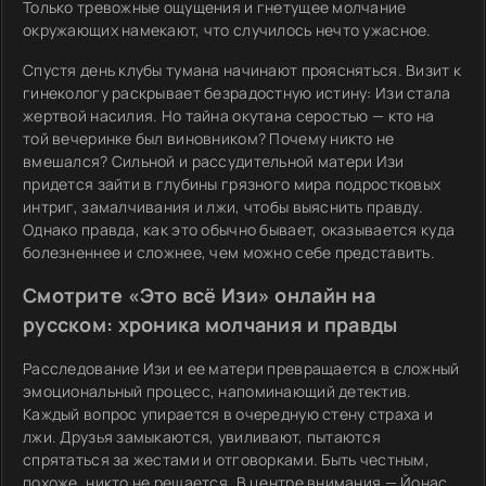
Только тревожные ощущения и гнетущее молчание
окружающих намекают, что случилось нечто ужасное.
Спустя день клубы тумана начинают проясняться. Визит к
гинекологу раскрывает безрадостную истину: Изи стала
жертвой насилия. Но тайна окутана серостью — кто на
той вечеринке был виновником? Почему никто не
вмешался? Сильной и рассудительной матери Изи
придется зайти в глубины грязного мира подростковых
интриг, замалчивания и лжи, чтобы выяснить правду.
Однако правда, как это обычно бывает, оказывается куда
болезненнее и сложнее, чем можно себе представить.
Смотрите «Это всё Изи» онлайн на
русском: хроника молчания и правды
Расследование Изи и ее матери превращается в сложный
эмоциональный процесс, напоминающий детектив.
Каждый вопрос упирается в очередную стену страха и
лжи. Друзья замыкаются, увиливают, пытаются
спрятаться за жестами и отговорками. Быть честным,
похоже, никто не решается. В центре внимания — Йонас,