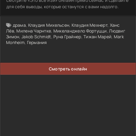
смотрите «Это всё Изи» онлайн прямо сейчас и сделайте
для себя выводы, которые останутся с вами надолго.
драма
,
Клаудия Михельсен
,
Клаудия Мехнерт
,
Ханс
Лёв
,
Милена Чарнтке
,
Микеланджело Фортуцци
,
Людвиг
Зимон
,
Jakob Schmidt
,
Руна Грайнер
,
Тижан Марей
,
Mark
Monheim
,
Германия
Смотреть онлайн