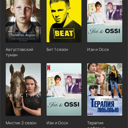
Августовский
Бит 1 сезон
Изи и Осси
туман
Мистик 2 сезон
Изи и Осси
Терапия