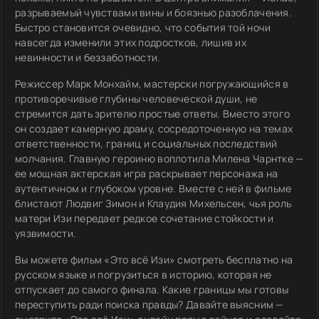
разрываемый чувствами вины и боязнью разоблачения.
Быстро становится очевидно, что события той ночи
навсегда изменили этих подростков, лишив их
невинности и беззаботности.
Режиссер Марк Монхайм, мастерски погружающийся в
противоречивые глубины человеческой души, не
стремится дать зрителю простые ответы. Вместо этого
он создает камерную драму, сосредоточенную на темах
ответственности, границ и социальных последствий
молчания. Главную героиню воплотила Милена Чарнтке —
ее мощная актерская игра раскрывает персонажа на
аутентичном и глубоком уровне. Вместе с ней в фильме
блистают Людвиг Зимон и Клаудия Михельсен, чья роль
матери Изи передает редкое сочетание стойкости и
уязвимости.
Вы можете фильм «Это всё Изи» смотреть бесплатно на
русском языке и погрузиться в историю, которая не
отпускает до самого финала. Какие границы мы готовы
переступить ради поиска правды? Давайте выясним —