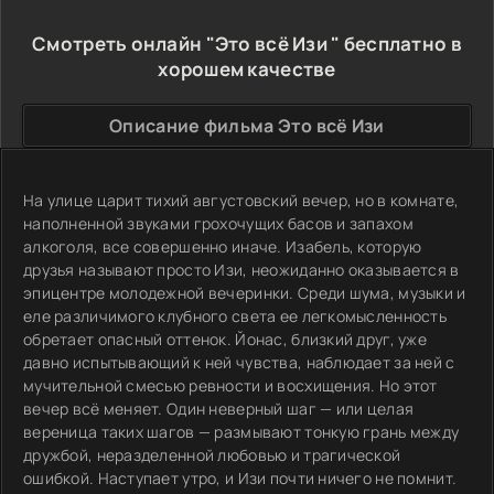
Смотреть онлайн "Это всё Изи " бесплатно в
хорошем качестве
Описание фильма Это всё Изи
На улице царит тихий августовский вечер, но в комнате,
наполненной звуками грохочущих басов и запахом
алкоголя, все совершенно иначе. Изабель, которую
друзья называют просто Изи, неожиданно оказывается в
эпицентре молодежной вечеринки. Среди шума, музыки и
еле различимого клубного света ее легкомысленность
обретает опасный оттенок. Йонас, близкий друг, уже
давно испытывающий к ней чувства, наблюдает за ней с
мучительной смесью ревности и восхищения. Но этот
вечер всё меняет. Один неверный шаг — или целая
вереница таких шагов — размывают тонкую грань между
дружбой, неразделенной любовью и трагической
ошибкой. Наступает утро, и Изи почти ничего не помнит.