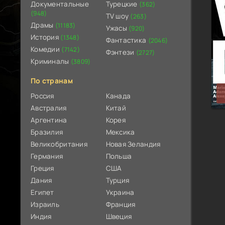
Документальные
Турецкие
(362)
(948)
TV шоу
(263)
Драмы
(11183)
Ужасы
(920)
История
(1348)
Фантастика
(2046)
Комедии
(7142)
Фэнтези
(2727)
Криминалы
(3809)
По странам
Россия
Канада
Австралия
Китай
Аргентина
Корея
Бразилия
Мексика
Великобритания
Новая Зеландия
Германия
Польша
Греция
США
Дания
Турция
Египет
Украина
Израиль
Франция
Индия
Швеция