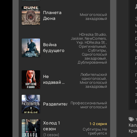
Планета
Многоголосый
Дюна
закадровый
HDrezka Studio,
Jaskier, NewComers,
Укр. HDRezka St.,
Война
Оригинальный,
будущего
Субтитры,
Одноголосый
закадровый,
Дублированный
Любительский
Не
одноголосый,
издавай ни
Многоголосый
закадровый
звука
Профессиональный
Разделитель
многоголосый
Холод 1
1-2 серия
Кал
сезон
Субтитры, Не
Кри
требуется
(1 сезон)