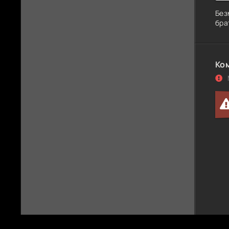
Без
бра
Ко