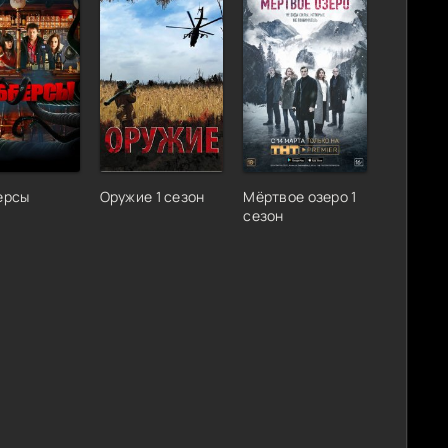
ерсы
Оружие 1 сезон
Мёртвое озеро 1
сезон