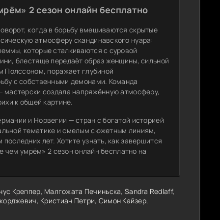
мрём» 2 сезон онлайн бесплатно
оворот, когда в борьбу вмешиваются скрытые
ссическую атмосферу скандинавского нуара:
леммы, которые сталкиваются с суровой
ини, блестяще передаёт образ женщины, сильной
ом Полссоном, поражает глубиной
рьбу с собственными демонами. Команда
 — мастерски создала напряжённую атмосферу,
ихи к общей картине.
рмании и Норвегии — стран с богатой историей
альной тематике и смелым сюжетным линиям,
последних лет. Хотите узнать, как завершится
де чем умрём» 2 сезон онлайн бесплатно на
нус Креппер
,
Малгожата Печиньска
,
Sandra Redlaff
,
жорджевич
,
Кристиан Петри
,
Симон Кайзер
,