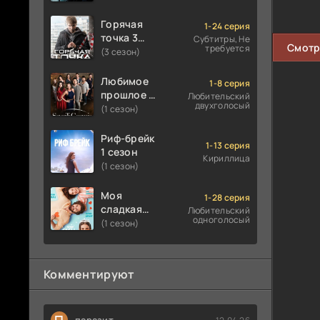
Горячая
1-24 серия
точка 3
Субтитры, Не
Смотр
требуется
сезон
(3 сезон)
Любимое
1-8 серия
прошлое 1
Любительский
двухголосый
сезон
(1 сезон)
Риф-брейк
1-13 серия
1 сезон
Кириллица
(1 сезон)
Моя
1-28 серия
сладкая
Любительский
одноголосый
ложь 1
(1 сезон)
сезон
Комментируют