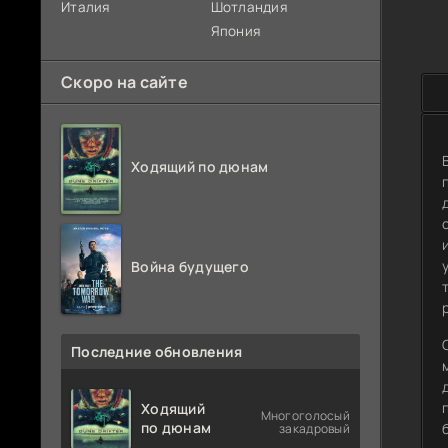
Италия
Шотландия
Япония
Скоро на сайте
Ходящий по дюнам
Война будущего
Последние обновления
Ходящий
Многоголосый
по дюнам
закадровый