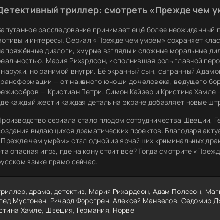
Детективный триллер: смотреть «Прежде чем у
Запутанное расследование принимает ещё более неожиданный п
мотивы и интересы. Сериал «Прежде чем умрём» сохраняет кла
напряжённые диалоги, хмурые взгляды и сложные моральные ди
реальностью. Мария Рихардсон, исполнившая роль главной геро
снаружи, но ранимой внутри. Её экранный сын, сыгранный Адам
трансформации — от наивного юноши до человека, ведущего бо
режиссёров — Кристиан Петри, Симон Кайзер и Кристина Хамле
где каждый жест и каждая деталь на экране добавляет новые штр
Производство сериала стало плодом сотрудничества Швеции, Ге
создания выдающихся драматических проектов. Благодаря акту
«Прежде чем умрём» стал одной из ярчайших криминальных драм 
эта опасная игра, где на кону стоит всё? Тогда смотрите «Преж
русском языке прямо сейчас.
триллер
,
драма
,
детектив
,
Мария Рихардсон
,
Адам Полссон
,
Маг
лед Мустонен
,
Ричард Форсгрен
,
Алексей Манвелов
,
Седомир Д
стина Хамле
,
Швеция
,
Германия
,
Норве