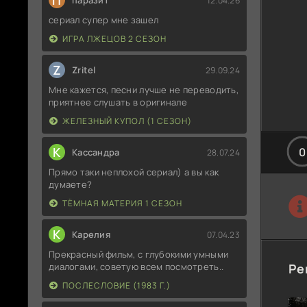
П
паразит
12.04.26
сериал супер мне зашел
ИГРА ЛЖЕЦОВ 2 СЕЗОН
Z
Zritel
29.09.24
Мне кажется, песни лучше не переводить,
приятнее слушать в оригинале
ЖЕЛЕЗНЫЙ КУПОЛ (1 СЕЗОН)
К
0
Кассандра
28.07.24
Прямо таки неплохой сериал) а вы как
думаете?
ТЁМНАЯ МАТЕРИЯ 1 СЕЗОН
К
Карелия
07.04.23
Прекрасный фильм, с глубокими умными
диалогами, советую всем посмотреть..
Ре
ПОСЛЕСЛОВИЕ (1983 Г.)