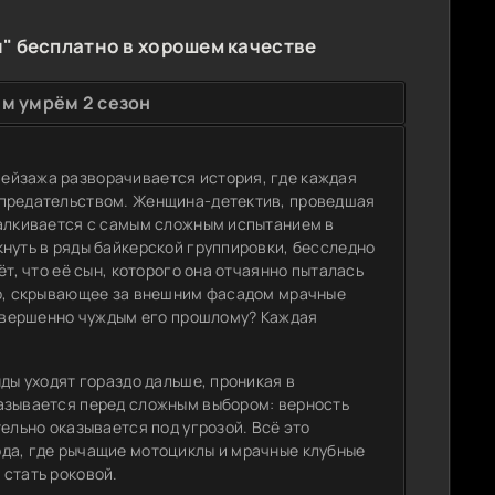
" бесплатно в хорошем качестве
м умрём 2 сезон
ейзажа разворачивается история, где каждая
 предательством. Женщина-детектив, проведшая
талкивается с самым сложным испытанием в
нуть в ряды байкерской группировки, бесследно
т, что её сын, которого она отчаянно пыталась
во, скрывающее за внешним фасадом мрачные
совершенно чуждым его прошлому? Каждая
ды уходят гораздо дальше, проникая в
казывается перед сложным выбором: верность
ельно оказывается под угрозой. Всё это
да, где рычащие мотоциклы и мрачные клубные
 стать роковой.