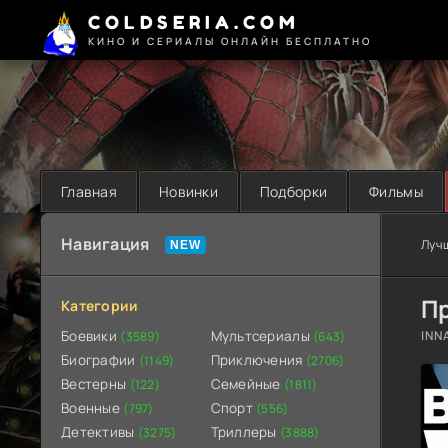
COLDSERIA.COM
КИНО И СЕРИАЛЫ ОНЛАЙН БЕСПЛАТНО
Главная
Новинки
Подборки
Фильмы
Навигация
Луч
П
Категории
Боевики
Мультсериалы
INN
(3589)
(643)
Биографии
Приключения
(1149)
(2706)
Вестерны
Семейные
(122)
(1811)
Военные
Спорт
(797)
(556)
Детективы
Триллеры
(3275)
(3888)