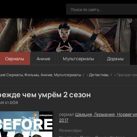
Сериалы
Аниме
Мультсериалы
Дорамы
шие Сериалы, Фильмы, Аниме, Мультсериалы
»
Детективы
» Прежде че
режде чем умрём 2 сезон
AN VI DÖR
сериал
Швеция, Германия, Норвеги
2017
Режиссёры: