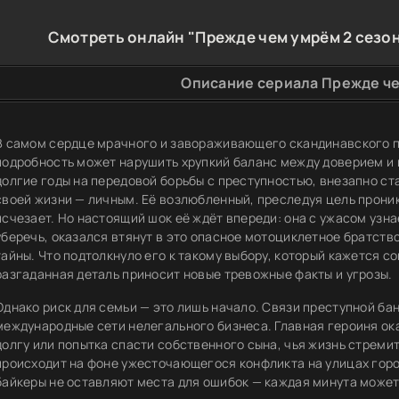
Смотреть онлайн "Прежде чем умрём 2 сезон
Описание сериала Прежде че
В самом сердце мрачного и завораживающего скандинавского п
подробность может нарушить хрупкий баланс между доверием и
долгие годы на передовой борьбы с преступностью, внезапно с
своей жизни — личным. Её возлюбленный, преследуя цель проник
исчезает. Но настоящий шок её ждёт впереди: она с ужасом узнаё
уберечь, оказался втянут в это опасное мотоциклетное братст
тайны. Что подтолкнуло его к такому выбору, который кажется 
разгаданная деталь приносит новые тревожные факты и угрозы.
Однако риск для семьи — это лишь начало. Связи преступной бан
международные сети нелегального бизнеса. Главная героиня о
долгу или попытка спасти собственного сына, чья жизнь стремит
происходит на фоне ужесточающегося конфликта на улицах горо
байкеры не оставляют места для ошибок — каждая минута может