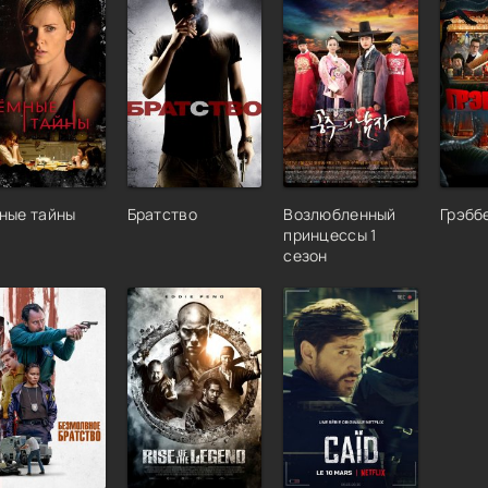
ные тайны
Братство
Возлюбленный
Грэбб
принцессы 1
сезон