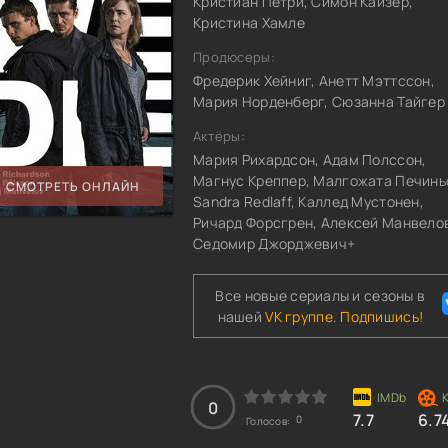
Кристиан Петри, Симон Кайзер,
Кристина Хамле
Продюсеры:
Фредерик Хейниг, Анетт Мэттссон,
Мария Норденберг, Сюзанна Тайгер
Актёры:
Мария Рихардсон, Адам Полссон,
Магнус Креппер, Малгожата Печинь
СМОТРЕТЬ ОНЛАЙН
Sandra Redlaff, Каллед Мустонен,
Ричард Форсгрен, Алексей Манвело
Седомир Джорджевич+
Все новые сериалы и сезоны в
нашей
VK группе. Подпишись!
0
7.7
6.7
0
Голосов: