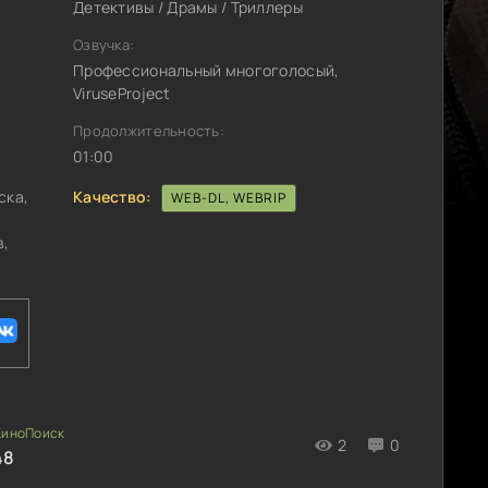
Детективы / Драмы / Триллеры
Озвучка:
Профессиональный многоголосый,
ViruseProject
Продолжительность:
01:00
Качество:
ска,
WEB-DL, WEBRIP
в,
2
0
48