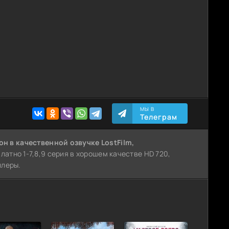
МЫ В
Телеграм
зон
в качественной озвучке LostFilm,
атно 1-7,8,9 серия в хорошем качестве HD 720,
ллеры.