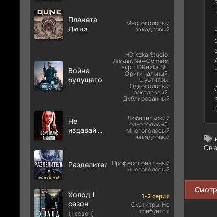
Планета
Многоголосый
Дюна
закадровый
HDrezka Studio,
Jaskier, NewComers,
Укр. HDRezka St.,
Война
Оригинальный,
будущего
Субтитры,
Одноголосый
закадровый,
Дублированный
Любительский
Не
одноголосый,
издавай ни
Многоголосый
закадровый
звука
Све
Профессиональный
Разделитель
многоголосый
Смотр
Холод 1
1-2 серия
сезон
Субтитры, Не
требуется
(1 сезон)