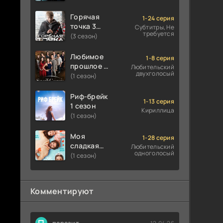
Горячая
1-24 серия
точка 3
Субтитры, Не
требуется
сезон
(3 сезон)
Любимое
1-8 серия
прошлое 1
Любительский
двухголосый
сезон
(1 сезон)
Риф-брейк
1-13 серия
1 сезон
Кириллица
(1 сезон)
Моя
1-28 серия
сладкая
Любительский
одноголосый
ложь 1
(1 сезон)
сезон
Комментируют