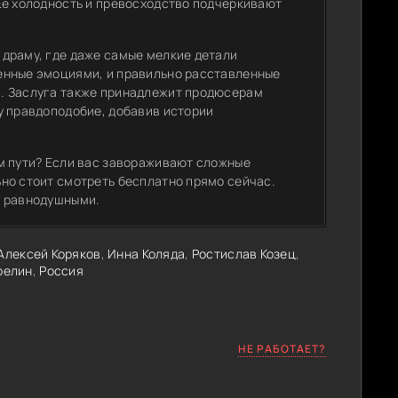
Её холодность и превосходство подчёркивают
драму, где даже самые мелкие детали
енные эмоциями, и правильно расставленные
. Заслуга также принадлежит продюсерам
у правдоподобие, добавив истории
м пути? Если вас завораживают сложные
но стоит смотреть бесплатно прямо сейчас.
с равнодушными.
Алексей Коряков
,
Инна Коляда
,
Ростислав Козец
,
релин
,
Россия
НЕ РАБОТАЕТ?