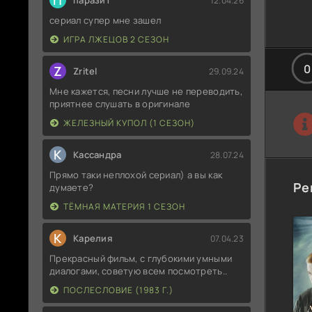
П
паразит
12.04.26
сериал супер мне зашел
ИГРА ЛЖЕЦОВ 2 СЕЗОН
0
Z
Zritel
29.09.24
Мне кажется, песни лучше не переводить,
приятнее слушать в оригинале
ЖЕЛЕЗНЫЙ КУПОЛ (1 СЕЗОН)
К
Кассандра
28.07.24
Прямо таки неплохой сериал) а вы как
Ре
думаете?
ТЁМНАЯ МАТЕРИЯ 1 СЕЗОН
К
Карелия
07.04.23
Прекрасный фильм, с глубокими умными
диалогами, советую всем посмотреть..
ПОСЛЕСЛОВИЕ (1983 Г.)