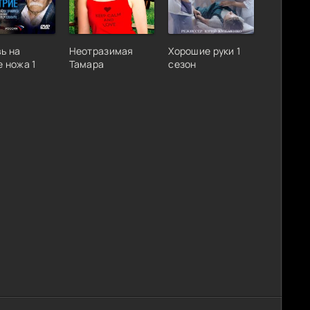
ь на
Неотразимая
Хорошие руки 1
е ножа 1
Тамара
сезон