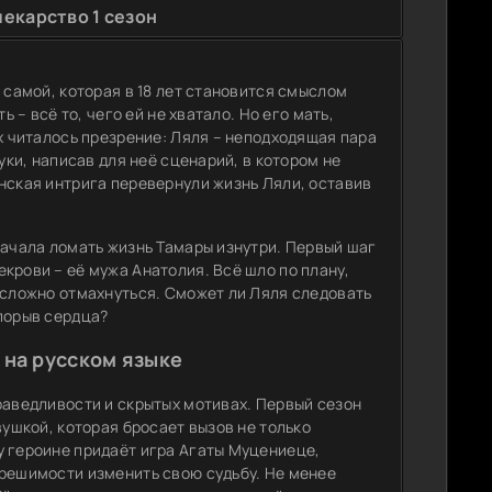
екарство 1 сезон
 самой, которая в 18 лет становится смыслом
 – всё то, чего ей не хватало. Но его мать,
ах читалось презрение: Ляля – неподходящая пара
уки, написав для неё сценарий, в котором не
нская интрига перевернули жизнь Ляли, оставив
начала ломать жизнь Тамары изнутри. Первый шаг
крови – её мужа Анатолия. Всё шло по плану,
 сложно отмахнуться. Сможет ли Ляля следовать
 порыв сердца?
 на русском языке
раведливости и скрытых мотивах. Первый сезон
вушкой, которая бросает вызов не только
у героине придаёт игра Агаты Муцениеце,
 решимости изменить свою судьбу. Не менее