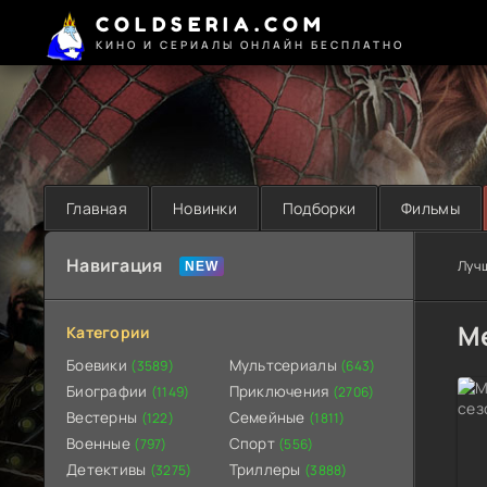
COLDSERIA.COM
КИНО И СЕРИАЛЫ ОНЛАЙН БЕСПЛАТНО
Главная
Новинки
Подборки
Фильмы
Навигация
Луч
Ме
Категории
Боевики
Мультсериалы
(3589)
(643)
Биографии
Приключения
(1149)
(2706)
Вестерны
Семейные
(122)
(1811)
Военные
Спорт
(797)
(556)
Детективы
Триллеры
(3275)
(3888)