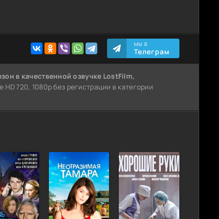
МЫ В
Телеграм
езон
в качественной озвучке LostFilm,
е HD 720, 1080p без регистрации в категории