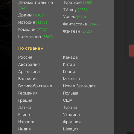
Документальные
Турецкие
(362)
(948)
TV шоу
(263)
Драмы
(11183)
Ужасы
(920)
История
(1348)
Фантастика
(2046)
Комедии
(7142)
Фэнтези
(2727)
Криминалы
(3809)
По странам
Россия
Канада
Австралия
Китай
Аргентина
Корея
Бразилия
Мексика
Великобритания
Новая Зеландия
Германия
Польша
Греция
США
Дания
Турция
Египет
Украина
Израиль
Франция
Индия
Швеция