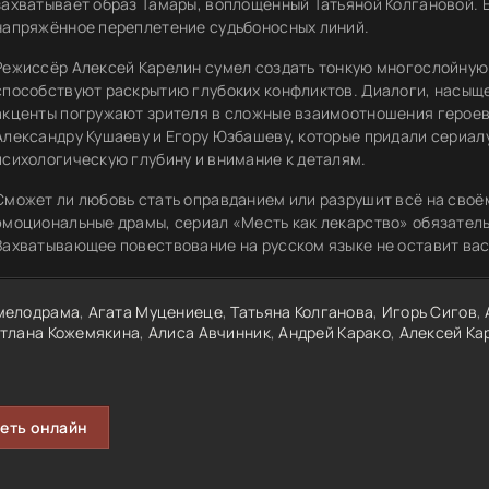
захватывает образ Тамары, воплощённый Татьяной Колгановой. 
напряжённое переплетение судьбоносных линий.
Режиссёр Алексей Карелин сумел создать тонкую многослойную 
способствуют раскрытию глубоких конфликтов. Диалоги, насыщ
акценты погружают зрителя в сложные взаимоотношения героев
Александру Кушаеву и Егору Юзбашеву, которые придали сериал
психологическую глубину и внимание к деталям.
Сможет ли любовь стать оправданием или разрушит всё на своё
эмоциональные драмы, сериал «Месть как лекарство» обязатель
Захватывающее повествование на русском языке не оставит ва
мелодрама
,
Агата Муцениеце
,
Татьяна Колганова
,
Игорь Сигов
,
тлана Кожемякина
,
Алиса Авчинник
,
Андрей Карако
,
Алексей Ка
еть онлайн