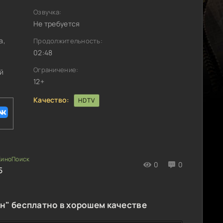
Озвучка:
Не требуется
а,
Продолжительность:
02:48
Ограничение:
й
12+
Качество:
HDTV
0
0
5
он" бесплатно в хорошем качестве