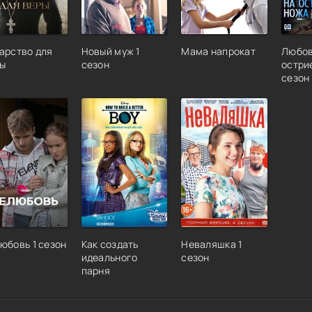
арство для
Новый муж 1
Мама напрокат
Любов
ы
сезон
остри
сезон
юбовь 1 сезон
Как создать
Неваляшка 1
идеального
сезон
парня