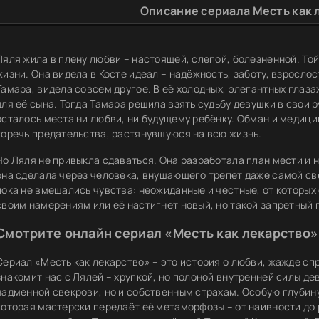
Описание сериала Месть как л
Ляля жила в плену любви – настоящей, слепой, болезненной. Той
жизни. Она видела в Косте идеал – надёжность, заботу, взрослость
Тамара, видела совсем другое. В её холодных, элегантных глаз
для её сына. Тогда Тамара решила взять судьбу девушки в свои р
осталось места ни любви, ни будущему ребёнку. Обман и медици
горечь предательства, растянувшуюся на всю жизнь.
Но Ляля не привыкла сдаваться. Она разработала план мести и 
она сделала через человека, внушающего трепет даже самой све
пока не вмешались чувства: неожиданные и честные, от которых
своим намерениям или её настигнет новый, но такой запретный
Смотрите онлайн сериал «Месть как лекарство»
Сериал «Месть как лекарство» – это история о любви, жажде сп
знакомит нас с Лялей – хрупкой, но полоной внутренней силы де
надменной свекрови, но и собственным страхам. Особую глубин
которая мастерски передаёт её метаморфозы – от наивности до