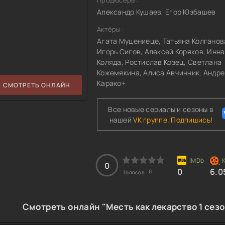
Продюсеры:
Александр Кушаев, Егор Юзбашев
Актёры:
Агата Муцениеце, Татьяна Колганов
Игорь Сигов, Алексей Коряков, Инна
Коляда, Ростислав Козец, Светлана
Кожемякина, Алиса Авчинник, Андре
Карако+
СМОТРЕТЬ ОНЛАЙН
Все новые сериалы и сезоны в
нашей
VK группе. Подпишись!
0
0
6.0
0
Голосов:
Смотреть онлайн "Месть как лекарство 1 сез