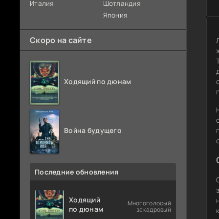
Италия
Шотландия
Япония
Скоро на сайте
Ходящий по дюнам
Война будущего
Последние обновления
Ходящий
Многоголосый
по дюнам
закадровый