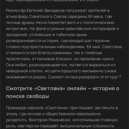
Режиссёр Евгений Звездаков погружает зрителей в
атмосферу Советского Союза середины XX века, где
личные драмы тесно переплетаются с политическими
интригами. На фоне угрюмых кремлёвских интерьеров и
заседаний, утопающих в табачном дыме,
разворачивается история, где каждый шаг героини
словно под пристальным наблюдением. Её имя, Светлана,
становится как благословением, так и тяжёлым
проклятием, отталкивая близких, но привлекая чужих.
Она любит, разочаровывается, пытается вырваться из
невидимой клетки, но цепи прошлого неизменно снова
оказываются рядом. Сможет ли она разорвать этот круг?
Смотрите «Светлана» онлайн — история о
поиске свободы
Премьера сериала «Светлана» приглашает заглянуть в
эпоху, где личное и общественное невозможно
разделить. Виктория Романенко, исполнившая главную
роль, мастерски передаёт эмоциональную сложность