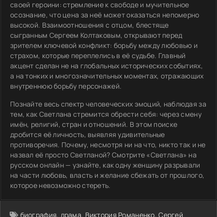
своей героини: стремление к свободе и мучительное
осознание, что цена за неё может оказаться непомерно
высокой. Взаимоотношения с отцом, блестяще
сыгранным Сергеем Колтаковым, открывают перед
зрителем ключевой конфликт: борьбу между любовью и
страхом, которые переплелись в её судьбе. Главный
акцент сделан не на глобальных исторических событиях,
а на тонких и многозначительных моментах, отражающих
внутреннюю борьбу персонажей.
Познайте весь спектр человеческих эмоций, наблюдая за
тем, как Светлана стремится обрести себя: через смену
имён, религий, стран и отношений. В этом поиске
дробится её личность, выявляя удивительные
противоречия. Почему, несмотря ни на что, никто так и не
назвал её просто Светланой? Смотрите «Светлана» на
русском онлайн — узнайте, как одну женщину разрывали
на части любовь, власть и желание сбежать от прошлого,
которое невозможно стереть.
биография
,
драма
,
Виктория Романенко
,
Сергей