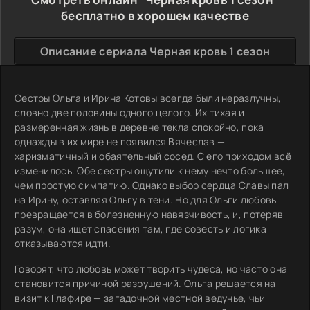
бесплатно в хорошем качестве
Описание сериала Черная кровь 1 сезон
Сестры Ольга и Ирина Котовы всегда были неразлучны,
словно две половины одного целого. Их тихая и
размеренная жизнь в деревне текла спокойно, пока
однажды в их мире не появился Вячеслав —
харизматичный и обаятельный сосед. С его приходом всё
изменилось. Обе сестры ощутили к нему нечто большее,
чем простую симпатию. Однако выбор сердца Славы пал
на Ирину, оставляя Ольгу в тени. Но для Ольги любовь
превращается в болезненную навязчивость, и, потеряв
разум, она ищет спасения там, где совесть и логика
отказываются идти.
Говорят, что любовь может творить чудеса, но часто она
становится причиной разрушений. Ольга решается на
визит к Глафире — загадочной местной ведунье, чьи