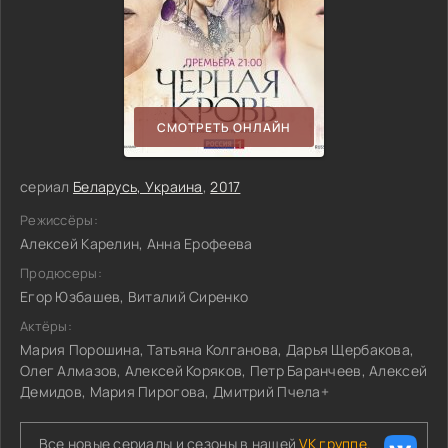
СМОТРЕТЬ ОНЛАЙН
сериал
Беларусь, Украина
,
2017
Режиссёры:
Алексей Карелин, Анна Ерофеева
Продюсеры:
Егор Юзбашев, Виталий Сиренко
Актёры:
Мария Порошина, Татьяна Колганова, Дарья Щербакова,
Олег Алмазов, Алексей Коряков, Петр Баранчеев, Алексей
Демидов, Мария Пирогова, Дмитрий Пчела+
Все новые сериалы и сезоны в нашей
VK группе.