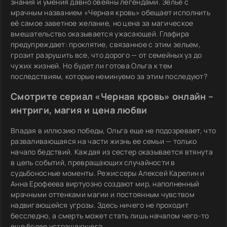
знания и умения давно овеяны легендами. Зелье с
мрачным названием «Черная кровь» обещает исполнить
её самое заветное желание, но цена за магическое
вмешательство оказывается ужасающей. Глафира
предупреждает: проклятие, связанное с этим зельем,
грозит разрушить все, что дорого — от семейных уз до
чужих жизней. Но будет ли готова Ольга к тем
последствиям, которые неминуемо за этим последуют?
Смотрите сериал «Черная кровь» онлайн –
интриги, магия и цена любви
Впадая в иллюзию победы, Ольга еще не подозревает, что
разваливающаяся на части жизнь ее семьи — только
начало бедствий. Каждая из сестер оказывается втянута
в цепь событий, превращающих случайности в
судьбоносные моменты. Режиссеры Алексей Карелин и
Анна Ерофеева виртуозно создают мир, наполненный
мрачными оттенками магии и постоянным чувством
надвигающейся угрозы. Здесь ничего не проходит
бесследно, а смерть может стать лишь началом чего-то
еще более устрашающего.