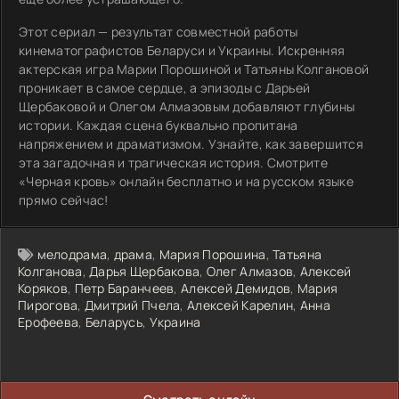
Этот сериал — результат совместной работы
кинематографистов Беларуси и Украины. Искренняя
актерская игра Марии Порошиной и Татьяны Колгановой
проникает в самое сердце, а эпизоды с Дарьей
Щербаковой и Олегом Алмазовым добавляют глубины
истории. Каждая сцена буквально пропитана
напряжением и драматизмом. Узнайте, как завершится
эта загадочная и трагическая история. Смотрите
«Черная кровь» онлайн бесплатно и на русском языке
прямо сейчас!
мелодрама
,
драма
,
Мария Порошина
,
Татьяна
Колганова
,
Дарья Щербакова
,
Олег Алмазов
,
Алексей
Коряков
,
Петр Баранчеев
,
Алексей Демидов
,
Мария
Пирогова
,
Дмитрий Пчела
,
Алексей Карелин
,
Анна
Ерофеева
,
Беларусь
,
Украина