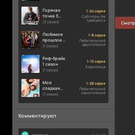
Горячая
1-24 серия
точка 3
Субтитры, Не
требуется
сезон
(3 сезон)
Смотр
Любимое
1-8 серия
прошлое 1
Любительский
двухголосый
сезон
(1 сезон)
Риф-брейк
1-13 серия
1 сезон
Кириллица
(1 сезон)
Моя
1-28 серия
сладкая
Любительский
одноголосый
ложь 1
(1 сезон)
сезон
Комментируют