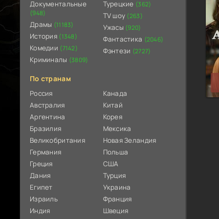
Документальные
Турецкие
(362)
(948)
TV шоу
(263)
Драмы
(11183)
Ужасы
(920)
История
(1348)
Фантастика
(2046)
Комедии
(7142)
Фэнтези
(2727)
Криминалы
(3809)
По странам
Россия
Канада
Австралия
Китай
Аргентина
Корея
Бразилия
Мексика
Великобритания
Новая Зеландия
Германия
Польша
Греция
США
Дания
Турция
Египет
Украина
Израиль
Франция
Индия
Швеция