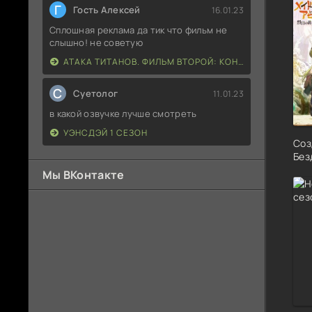
Г
Гость Алексей
16.01.23
Сплошная реклама да тик что фильм не
слышно! не советую
АТАКА ТИТАНОВ. ФИЛЬМ ВТОРОЙ: КОНЕЦ СВЕТА
С
Суетолог
11.01.23
в какой озвучке лучше смотреть
УЭНСДЭЙ 1 СЕЗОН
Соз
Без
Мы ВКонтакте