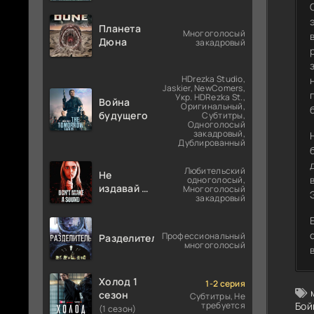
Планета
Многоголосый
Дюна
закадровый
HDrezka Studio,
Jaskier, NewComers,
Укр. HDRezka St.,
Война
Оригинальный,
будущего
Субтитры,
Одноголосый
закадровый,
Дублированный
Любительский
Не
одноголосый,
издавай ни
Многоголосый
закадровый
звука
Профессиональный
Разделитель
многоголосый
Холод 1
1-2 серия
сезон
Субтитры, Не
требуется
Бой
(1 сезон)