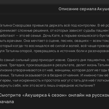
Описание сериала Акуше
Татьяна Скворцова привыкла держать всё под контролем. В её 
принимает сложные решения, от которых зависят судьбы пациенто
работают — это её семья. Дочь Катя, в порыве юношеского бунт
быть врачами. Она мечтает о сцене, песнях, овациях — всем том
который когда-то восхищался её силой и волей, всё чаще провод
для Татьяны опорой, превращаясь в источник боли и разочарован
Но самый сильный удар приходит извне. Одного дня пациентка,
дома. Трагедия, произошедшая в результате, делит жизнь Татьяны
близкие отворачиваются от неё, женщины, которая долгие годы 
семьи, Татьяна оказывается в бездне отчаяния. И именно там е
егерем, чья искренность и простота могут стать для неё глотко
вернуть себя, или это всего лишь очередное испытание?
Смотрите «Акушерка 4 сезон» онлайн на русском
начала