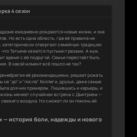
рка 4 сезон
роддоме ежедневно рождаются новые жизни, и она
в. Но есть одна область, где её правила не
а, категорически отвергает семейную традицию
, что Татьяне кажется пустыми грезами. А муж,
ит время с её подругой. Семья перестаёт быть
ия. В какой момент всё пошло не так?
 пренебрегая её рекомендациями, решает рожать
 на "до" и "после". Коллеги, друзья, даже самые
была для них примером. Лишившись и карьеры, и
ё жизнь меняет случайная встреча с Дмитрием —
м свежего воздуха. Но сможет ли он помочь ей
 — история боли, надежды и нового