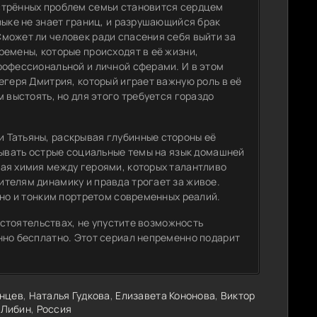
стрённых проблем семьи становится сердцем
зыке не знает границ, и разрушающийся брак
может ли человек ради спасения себя выйти за
ремены, которые происходят в её жизни,
рофессиональной и личной сферами. И в этом
егеря Дмитрия, который играет важную роль в её
 выстоять, но для этого требуется гораздо
 Татьяны, раскрывая глубинные стороны её
дывать острые социальные темы на язык домашней
ая химия между героями, которых талантливо
телям динамику и правда трогает за живое.
 но и тонким портретом современных реалий.
обстоятельствах, не упустите возможность
нно бесплатно. Этот сериал непременно подарит
нцев
,
Наталья Гудкова
,
Елизавета Кононова
,
Виктор
 Либин
,
Россия