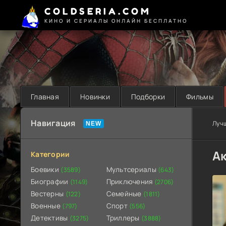
COLDSERIA.COM
КИНО И СЕРИАЛЫ ОНЛАЙН БЕСПЛАТНО
Главная
Новинки
Подборки
Фильмы
Навигация
Луч
А
Категории
Боевики
Мультсериалы
(3589)
(643)
Биографии
Приключения
(1149)
(2706)
Вестерны
Семейные
(122)
(1811)
Военные
Спорт
(797)
(556)
Детективы
Триллеры
(3275)
(3888)