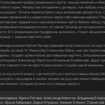
Столкновение профессионального долга, личных желаний и обо
этой истории. Непростые отношения с дочерью, чья любовь к му
вынуждают Татьяну пересмотреть свои жизненные приоритеты. С
рамки привычного и переступить через собственные идеалы? Пе
заставляют задуматься: насколько важно найти баланс между п
напряжении оказываются все: от самой Татьяны до загадочного 
пути. Его хладнокровная поддержка, возможно, станет её шансом
больше — умение простить себя.
Неподражаемая Ирина Пегова передаёт всю сложность личности
борьбы за своё "я". Режиссёр Станислав Либин, мастак перекла
драмы, создаёт удивительно достоверную картину. Эмоциональн
воплощают Александр Макогон и Владимир Епифанцев, дарит зри
Этот сериал стал не просто рассказом о судьбе одной женщины,
Если вы хотите узнать, где поискать луч света в самых тёмных 
смотреть «Акушерка 4 сезон» онлайн на русском языке соверше
вам эмоции, которые останутся в сердце надолго.
мелодрама
,
Ирина Пегова
,
Александр Макогон
,
Владимир Епифа
ко
,
Ирина Кабанова
,
Дарья Отрошко
,
Михаил Стенин
,
Станислав