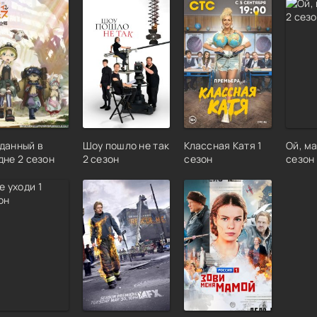
данный в
Шоу пошло не так
Классная Катя 1
Ой, ма
дне 2 сезон
2 сезон
сезон
сезон