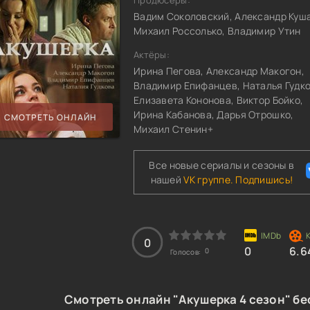
Продюсеры:
Вадим Соколовский, Александр Куш
Михаил Россолько, Владимир Утин
Актёры:
Ирина Пегова, Александр Макогон,
Владимир Епифанцев, Наталья Гудко
Елизавета Кононова, Виктор Бойко,
Ирина Кабанова, Дарья Отрошко,
СМОТРЕТЬ ОНЛАЙН
Михаил Стенин+
Все новые сериалы и сезоны в
нашей
VK группе. Подпишись!
0
0
6.6
0
Голосов:
Смотреть онлайн "Акушерка 4 сезон" бе