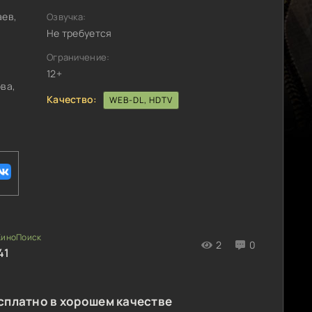
аев,
Озвучка:
Не требуется
Ограничение:
12+
ва,
Качество:
WEB-DL, HDTV
2
0
41
сплатно в хорошем качестве