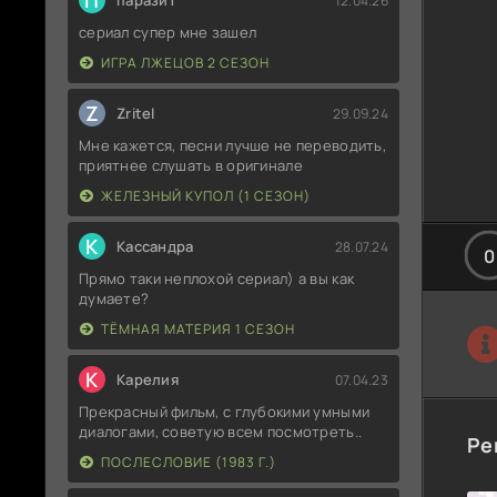
П
паразит
12.04.26
сериал супер мне зашел
ИГРА ЛЖЕЦОВ 2 СЕЗОН
Z
Zritel
29.09.24
Мне кажется, песни лучше не переводить,
приятнее слушать в оригинале
ЖЕЛЕЗНЫЙ КУПОЛ (1 СЕЗОН)
К
Кассандра
28.07.24
0
Прямо таки неплохой сериал) а вы как
думаете?
ТЁМНАЯ МАТЕРИЯ 1 СЕЗОН
К
Карелия
07.04.23
Прекрасный фильм, с глубокими умными
диалогами, советую всем посмотреть..
Ре
ПОСЛЕСЛОВИЕ (1983 Г.)