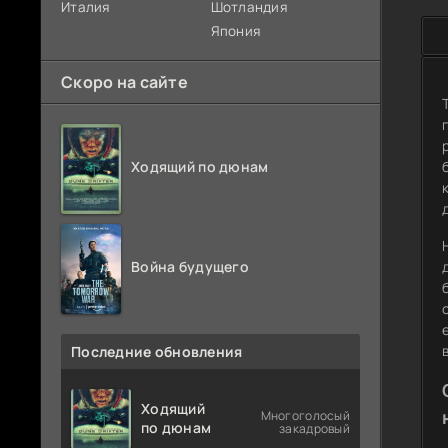
Италия
Шотландия
Япония
Скоро на сайте
Ходящий по дюнам
Война будущего
Последние обновления
Ходящий
Многоголосый
по дюнам
закадровый