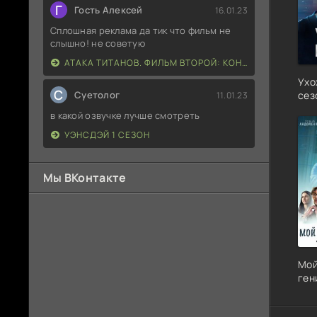
Г
Гость Алексей
16.01.23
Сплошная реклама да тик что фильм не
слышно! не советую
АТАКА ТИТАНОВ. ФИЛЬМ ВТОРОЙ: КОНЕЦ СВЕТА
Ухо
С
сез
Суетолог
11.01.23
в какой озвучке лучше смотреть
УЭНСДЭЙ 1 СЕЗОН
Мы ВКонтакте
Мой
ген