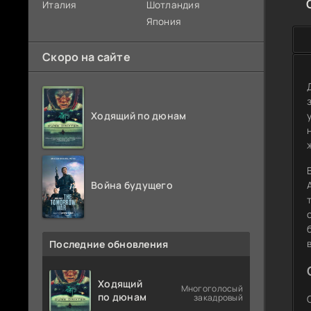
Италия
Шотландия
Япония
Скоро на сайте
Ходящий по дюнам
Война будущего
Последние обновления
Ходящий
Многоголосый
по дюнам
закадровый