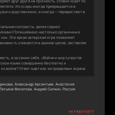
еряют друг друга на прочность, словно ходят по
теплота. Их ссоры иногда превращаются в
узья и родственники, а иногда — перерастают в
нальные контрасты, делая сериал
Михаил Полицеймако настолько органичны в
 них. Эта яркая актерская игра позволяет
ненависть сливаются в единое целое, заставляя
есть, а за самих себя, «Война и мир супругов
сском языке совершенно бесплатно и
 их война? Ответ ждет вас за пределами экрана.
аринова
,
Александр Арсентьев
,
Анастасия
Татьяна Филатова
,
Андрей Силкин
,
Россия
НЕ РАБОТАЕТ?