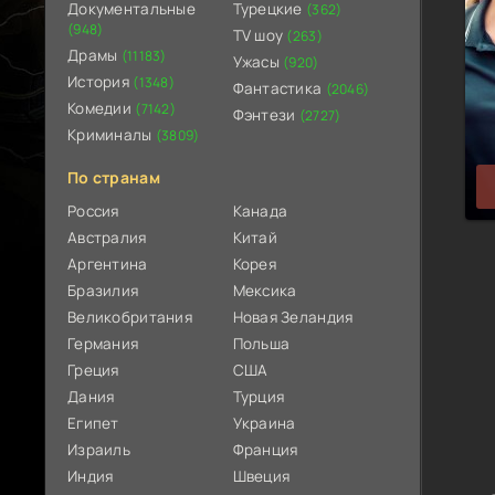
Документальные
Турецкие
(362)
(948)
TV шоу
(263)
Драмы
(11183)
Ужасы
(920)
История
(1348)
Фантастика
(2046)
Комедии
(7142)
Фэнтези
(2727)
Криминалы
(3809)
По странам
Россия
Канада
Австралия
Китай
Аргентина
Корея
Бразилия
Мексика
Великобритания
Новая Зеландия
Германия
Польша
Греция
США
Дания
Турция
Египет
Украина
Израиль
Франция
Индия
Швеция