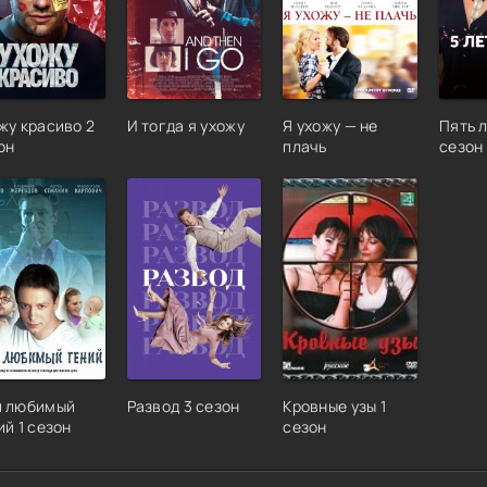
жу красиво 2
И тогда я ухожу
Я ухожу — не
Пять л
он
плачь
сезон
 любимый
Развод 3 сезон
Кровные узы 1
ий 1 сезон
сезон