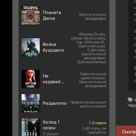
Планета
Многоголосый
Дюна
закадровый
HDrezka Studio,
Jaskier, NewComers,
Укр. HDRezka St.,
Война
Оригинальный,
будущего
Субтитры,
Одноголосый
закадровый,
Дублированный
Любительский
Не
одноголосый,
издавай ни
Многоголосый
закадровый
звука
Профессиональный
Разделитель
Чер
многоголосый
Холод 1
1-2 серия
сезон
Субтитры, Не
Смотр
требуется
(1 сезон)