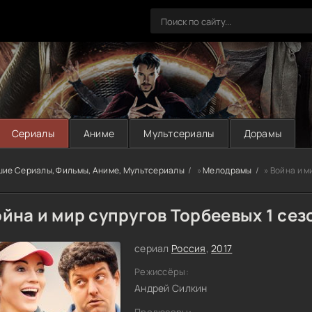
Сериалы
Аниме
Мультсериалы
Дорамы
шие Сериалы, Фильмы, Аниме, Мультсериалы
»
Мелодрамы
» Война и м
йна и мир супругов Торбеевых 1 сез
сериал
Россия
,
2017
Режиссёры:
Андрей Силкин