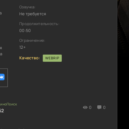
Озвучка:
а
Не требуется
Продолжительность:
00:50
Ограничение:
12+
я
на
Качество:
WEBRIP
0
0
52