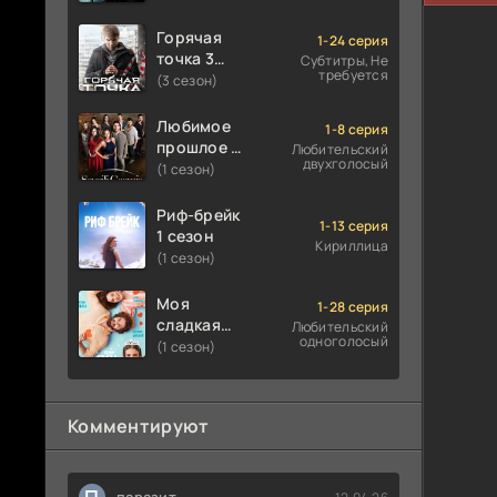
Горячая
1-24 серия
точка 3
Субтитры, Не
требуется
сезон
(3 сезон)
Любимое
1-8 серия
прошлое 1
Любительский
двухголосый
сезон
(1 сезон)
Риф-брейк
1-13 серия
1 сезон
Кириллица
(1 сезон)
Моя
1-28 серия
сладкая
Любительский
одноголосый
ложь 1
(1 сезон)
сезон
Комментируют