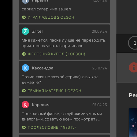
П
паразит
12.04.26
сериал супер мне зашел
ИГРА ЛЖЕЦОВ 2 СЕЗОН
Z
Zritel
29.09.24
Мне кажется, песни лучше не переводить,
0
приятнее слушать в оригинале
ЖЕЛЕЗНЫЙ КУПОЛ (1 СЕЗОН)
К
Кассандра
28.07.24
Прямо таки неплохой сериал) а вы как
думаете?
ТЁМНАЯ МАТЕРИЯ 1 СЕЗОН
Ре
К
Карелия
07.04.23
Прекрасный фильм, с глубокими умными
диалогами, советую всем посмотреть..
ПОСЛЕСЛОВИЕ (1983 Г.)