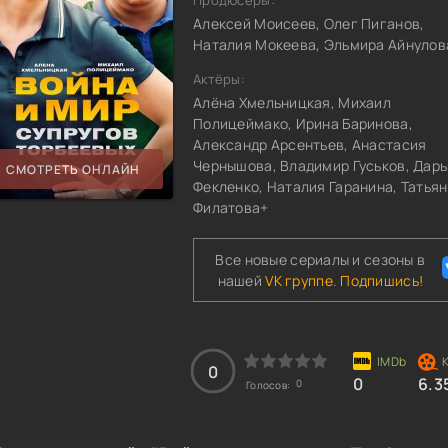
Продюсеры:
Алексей Моисеев, Олег Пиганов,
Наталия Мокеева, Эльмира Айнулов
Актёры:
Алёна Хмельницкая, Михаил
Полицеймако, Ирина Баринова,
Александр Арсентьев, Анастасия
Чернышова, Владимир Гуськов, Дарь
СМОТРЕТЬ ОНЛАЙН
Фекленко, Наталия Гаранина, Татья
Филатова+
Все новые сериалы и сезоны в
нашей
VK группе. Подпишись!
0
0
6.3
0
Голосов: