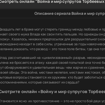
Смотреть онлайн "Война и мир супругов Торбеевых 
Описание сериала Война и мир супр
Двадцать лет в браке могут стереть границу между любовью и п
знает своего мужа Влада как свои пять пальцев. Но однажды он р
ухожу». Казалось, никаких предпосылок для разрушительного ко
неожиданно находит в себе силы, утраченные за годы навязчиво
желание доказать, что развод — это тоже поле битвы, где она го
Влад, рассчитывавший на «цивилизованный» разрыв, неожиданн
Алена же бросается в атаку: каждой своей попыткой она точно б
тут обнаруживается удивительная вещь: чем жарче их сражение
своей обиды. Эта война, местами нелепая, местами жестокая, о
бытовые вопросы становятся их оружием: кто будет заботиться о 
воспоминаниями, которые связывают их сердца?
Смотрите онлайн «Войну и мир супругов Торбее
Становится ясно: их противостояние — это не просто бой двух у