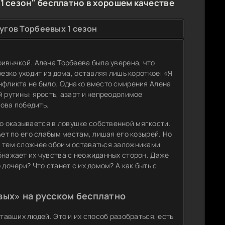
1 сезон" бесплатно в хорошем качестве
угов Торбеевых 1 сезон
ривычкой. Алена Торбеева была уверена, что
езко уходит из дома, оставляя лишь короткое: «Я
нфликта не было. Однако вместо смирения Алена
й рутины: ярость, азарт и непреодолимое
това победить.
о оказывается в ловушке собственной мягкости.
ьет по его слабым местам, лишая его козырей. Но
, тем сложнее обоим оставаться заложниками
бнажает их чувства с неожиданных сторон. Даже
дочери? Что станет с их домом? А как быть с
вых» на русском бесплатно
ставших людей. Это и их способ разобраться, есть