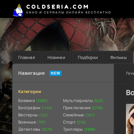
COLDSERIA.COM
КИНО И СЕРИАЛЫ ОНЛАЙН БЕСПЛАТНО
Главная
Новинки
Подборки
Фильмы
Навигация
Луч
Во
Категории
Боевики
Мультсериалы
(3589)
(643)
Биографии
Приключения
(1149)
(2706)
Вестерны
Семейные
(122)
(1811)
Военные
Спорт
(797)
(556)
Детективы
Триллеры
(3275)
(3888)