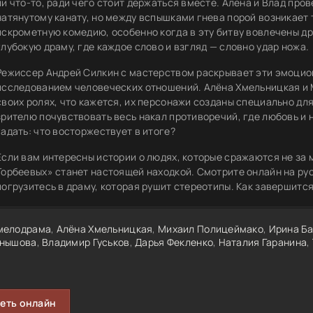
ли что-то, ради чего стоит держаться вместе. Алена и Влад пров
натянутому канату, но между вспышками гнева порой возникает 
искрометную комедию, особенно когда в эту битву вовлечены др
глубокую драму, где каждое слово и взгляд — словно удар ножа.
Режиссер Андрей Силкин с мастерством раскрывает эти эмоцио
исследованием человеческих отношений. Алёна Хмельницкая и 
своих ролях, что кажется, их персонажи созданы специально для
зрителю почувствовать весь накал противоречий, где любовь и 
гадать: что восторжествует в итоге?
Если вам интересны истории о людях, которые сражаются не за м
Торбеевых» станет настоящей находкой. Смотрите онлайн на ру
погрузитесь в драму, которая рушит стереотипы. Как завершится
мелодрама
,
Алёна Хмельницкая
,
Михаил Полицеймако
,
Ирина Б
нышова
,
Владимир Гуськов
,
Дарья Фекленко
,
Наталия Гаранина
,
еть онлайн