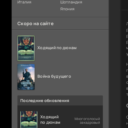
Италия
Шотландия
Япония
Скоро на сайте
Ходящий по дюнам
Война будущего
Последние обновления
Ходящий
Многоголосый
по дюнам
закадровый