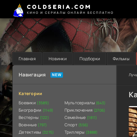
COLDSERIA.COM
КИНО И СЕРИАЛЫ ОНЛАЙН БЕСПЛАТНО
Главная
Новинки
Подборки
Фильмы
Навигация
Луч
Ка
Категории
Боевики
Мультсериалы
(3589)
(643)
Биографии
Приключения
(1149)
(2706)
Вестерны
Семейные
(122)
(1811)
Военные
Спорт
(797)
(556)
Детективы
Триллеры
(3275)
(3888)