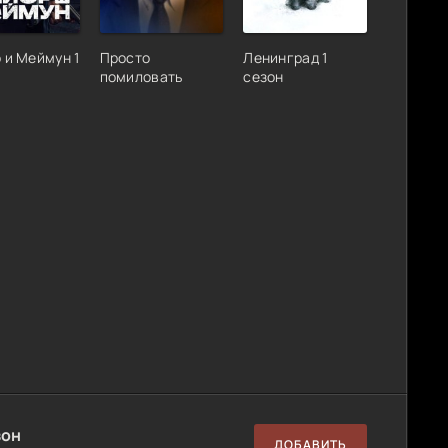
 и Меймун 1
Просто
Ленинград 1
помиловать
сезон
зон
ДОБАВИТЬ