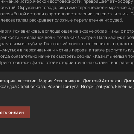
внимание исторической достоверности, превращает атмосферу 
событий. Окружение города, ощутимо героическое и мрачное од
напряжённой истории о противопоставлении зон света и тьмы. 
следователем раскрывает сложные переплетения их судеб.
Мария Кожевникова, воплощающая на экране образ Нины, с пот
хрупкости и железной воли, тогда как Дмитрий Паламарчук в ро
драматизм и глубину. Грановский ловит преступников, но, кажетс
окунуться в переживания и мотивы героев, а также распутать к
Тогда обязательно начните смотреть сериал «Казнить нельзя по
Приготовьтесь: финал этой истории точно не оставит вас равно
история
,
детектив
,
Мария Кожевникова
,
Дмитрий Астрахан
,
Дмит
ксандра Серебрякова
,
Роман Притула
,
Игорь Грабузов
,
Евгений
еть онлайн