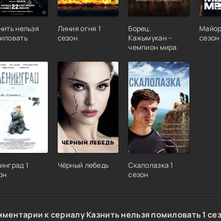
нить нельзя
Линия огня 1
Борец.
Майор
иловать
сезон
Кажымукан –
сезон
чемпион мира
инград 1
Чёрный лебедь
Скалолазка 1
он
сезон
мментарии к сериалу Казнить нельзя помиловать 1 се