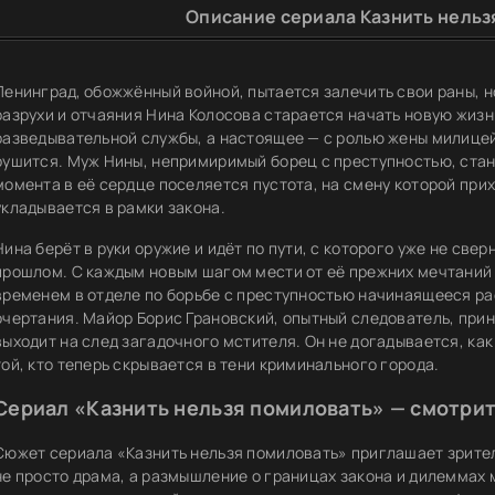
Описание сериала Казнить нельз
Ленинград, обожжённый войной, пытается залечить свои раны, н
разрухи и отчаяния Нина Колосова старается начать новую жизн
разведывательной службы, а настоящее — с ролью жены милицей
рушится. Муж Нины, непримиримый борец с преступностью, стан
момента в её сердце поселяется пустота, на смену которой при
укладывается в рамки закона.
Нина берёт в руки оружие и идёт по пути, с которого уже не свер
прошлом. С каждым новым шагом мести от её прежних мечтаний о
временем в отделе по борьбе с преступностью начинаящееся р
очертания. Майор Борис Грановский, опытный следователь, при
выходит на след загадочного мстителя. Он не догадывается, ка
той, кто теперь скрывается в тени криминального города.
Сериал «Казнить нельзя помиловать» — смотрит
Сюжет сериала «Казнить нельзя помиловать» приглашает зрител
не просто драма, а размышление о границах закона и дилеммах