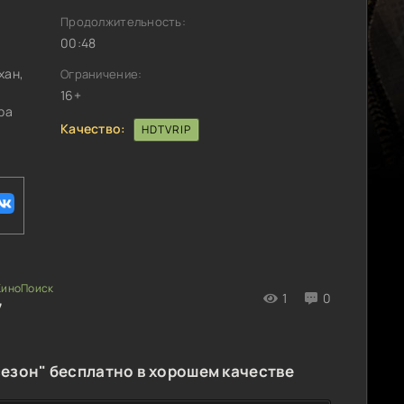
Продолжительность:
00:48
хан,
Ограничение:
16+
ра
Качество:
HDTVRIP
1
0
7
сезон" бесплатно в хорошем качестве