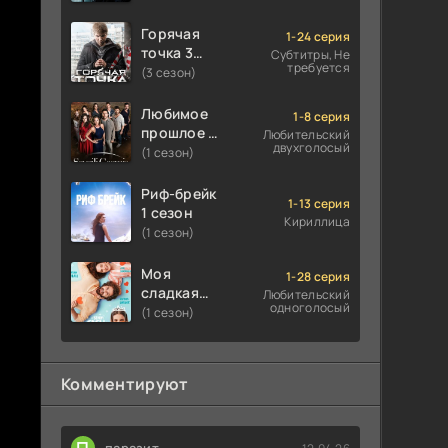
Горячая
1-24 серия
точка 3
Субтитры, Не
требуется
сезон
(3 сезон)
Любимое
1-8 серия
прошлое 1
Любительский
двухголосый
сезон
(1 сезон)
Риф-брейк
1-13 серия
1 сезон
Кириллица
(1 сезон)
Моя
1-28 серия
сладкая
Любительский
одноголосый
ложь 1
(1 сезон)
сезон
Комментируют