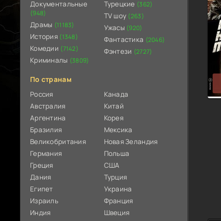
Документальные
Турецкие
(362)
(948)
TV шоу
(263)
Драмы
(11183)
Ужасы
(920)
История
(1348)
Фантастика
(2046)
Комедии
(7142)
Фэнтези
(2727)
Криминалы
(3809)
По странам
Россия
Канада
Австралия
Китай
Аргентина
Корея
Бразилия
Мексика
Великобритания
Новая Зеландия
Германия
Польша
Греция
США
Дания
Турция
Египет
Украина
Израиль
Франция
Индия
Швеция