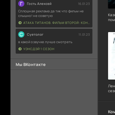
Г
Гость Алексей
16.01.23
Сплошная реклама да тик что фильм не
Каз
слышно! не советую
пом
АТАКА ТИТАНОВ. ФИЛЬМ ВТОРОЙ: КОНЕЦ СВЕТА
С
Суетолог
11.01.23
в какой озвучке лучше смотреть
УЭНСДЭЙ 1 СЕЗОН
Мы ВКонтакте
Лен
сез
Ко