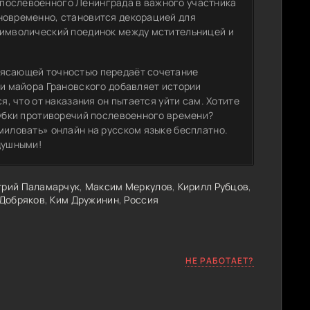
послевоенного Ленинграда в важного участника
новременно, становится декорацией для
Символический поединок между мстительницей и
рясающей точностью передаёт сочетание
ли майора Грановского добавляет истории
я, что от наказания он пытается уйти сам. Хотите
лубки противоречий послевоенного времени?
миловать» онлайн на русском языке бесплатно.
душными!
рий Паламарчук
,
Максим Меркулов
,
Кирилл Рубцов
,
 Добряков
,
Ким Дружинин
,
Россия
НЕ РАБОТАЕТ?