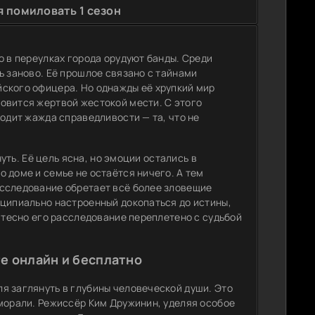
я помиловать 1 сезон
о в переулках города орудуют банды. Среди
ь заново. Её прошлое связано с тайнами
ского офицера. Но однажды её хрупкий мир
овится жертвой жестокой мести. С этого
ходит жажда справедливости — та, что не
нуть. Её цель ясна, но эмоции остались в
 доме и семье не остаётся ничего. А тем
асследование обретает всё более зловещие
нципиально настроенный докопаться до истины,
к тесно его расследование переплетено с судьбой
е онлайн и бесплатно
я заглянуть в глубины человеческой души. Это
 морали. Режиссёр Ким Дружинин, уделяя особое