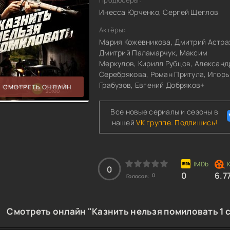
Продюсеры:
Инесса Юрченко, Сергей Щеглов
Актёры:
Мария Кожевникова, Дмитрий Астра
Дмитрий Паламарчук, Максим
Меркулов, Кирилл Рубцов, Александ
Серебрякова, Роман Притула, Игорь
Грабузов, Евгений Добряков+
СМОТРЕТЬ ОНЛАЙН
Все новые сериалы и сезоны в
нашей
VK группе. Подпишись!
0
0
6.7
0
Голосов:
Смотреть онлайн "Казнить нельзя помиловать 1 