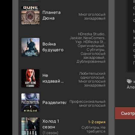
Планета
Многоголосый
Дюна
закадровый
HDrezka Studio,
Jaskier, NewComers,
Укр. HDRezka St.,
Война
Оригинальный,
будущего
Субтитры,
Одноголосый
закадровый,
Дублированный
Любительский
Не
одноголосый,
издавай ни
Многоголосый
закадровый
звука
Але
Профессиональный
Разделитель
многоголосый
Смотр
Холод 1
1-2 серия
сезон
Субтитры, Не
требуется
(1 сезон)