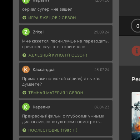
П
паразит
12.04.26
сериал супер мне зашел
ИГРА ЛЖЕЦОВ 2 СЕЗОН
0
Z
Zritel
29.09.24
Мне кажется, песни лучше не переводить,
приятнее слушать в оригинале
ЖЕЛЕЗНЫЙ КУПОЛ (1 СЕЗОН)
К
Кассандра
28.07.24
Ре
Прямо таки неплохой сериал) а вы как
думаете?
ТЁМНАЯ МАТЕРИЯ 1 СЕЗОН
К
Карелия
07.04.23
Прекрасный фильм, с глубокими умными
диалогами, советую всем посмотреть..
ПОСЛЕСЛОВИЕ (1983 Г.)