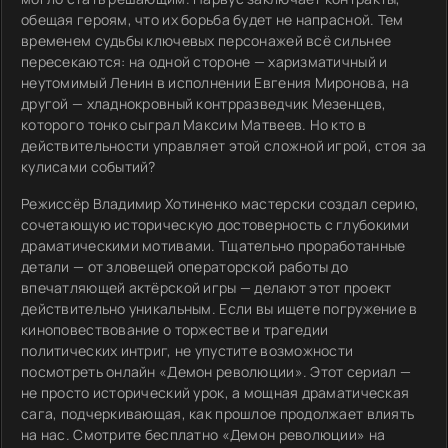
обещая героям, что их борьба будет не напрасной. Тем
временем судьбы ключевых персонажей всё сильнее
пересекаются: на одной стороне — харизматичный и
неутомимый Ленин в исполнении Евгения Миронова, на
другой — хладнокровный контрразведчик Мезенцев,
которого тонко сыграл Максим Матвеев. Но кто в
действительности управляет этой сложной игрой, стоя за
кулисами событий?
Режиссёр Владимир Хотиненко мастерски создал серию,
сочетающую историческую достоверность с глубокими
драматическими мотивами. Тщательно проработанные
детали — от зловещей операторской работы до
впечатляющей актёрской игры — делают этот проект
действительно уникальным. Если вы ищете погружение в
киноповествование о торжестве и трагедии
политических интриг, не упустите возможности
посмотреть онлайн «Демон революции». Этот сериал —
не просто исторический урок, а мощная драматическая
сага, подчеркивающая, как прошлое продолжает влиять
на нас. Смотрите бесплатно «Демон революции» на