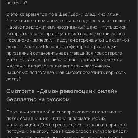
перемен?
В это же время где-то в Швейцарии Владимир Ильич
Ленин пишет свои манифесты, не подозревая, что вскоре
Парвус предложит ему неожиданный шанс — путь домой,
который станет отправной точкой в разрушении устоев
Российской империи. На другой стороне этой шахматной
доски — Алексей Мезенцев, офицер контрразведки,
призванный остановить надвигающийся крах старого
мира. Но в этом противостоянии, где враги меняются
местами, а идеология делает разум заложником,
насколько долго Мезенцев сможет сохранить верность
долгу?
Смотрите «Демон революции» онлайн
бесплатно на русском
Первая мировая война разворачивается не только на
полях сражений, но и в тени дипломатических
манипуляций. «Демон революции» предлагает зрителю
погружение в эпоху, где каждое слово в кулуарах власти
могло стать решающим. Парвус заключает контракты,