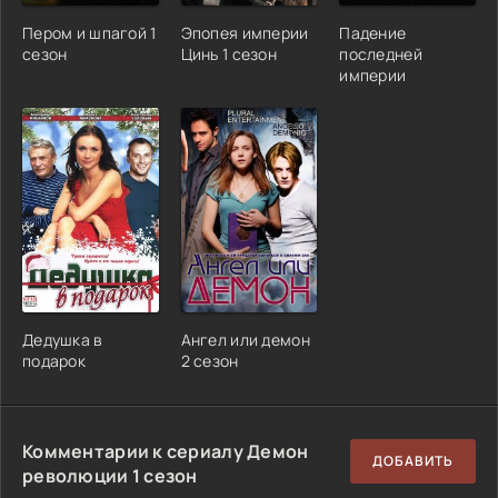
Пером и шпагой 1
Эпопея империи
Падение
сезон
Цинь 1 сезон
последней
империи
Дедушка в
Ангел или демон
подарок
2 сезон
Комментарии к сериалу Демон
ДОБАВИТЬ
революции 1 сезон