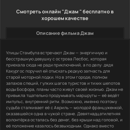
Смотреть онлайн "Джам " бесплатно в
хорошем качестве
Описание фильма Джам
Улицы Стамбула встречают Джам — энергичную и
бесстрашную девушку с острова Лесбос, которая
приехала сюда не ради приключений, а по делу: дядя
Какургос поручил ей отыскать редкую запчасть для
старой моторной лодки. Но в этом городе, полном
запахов специй, гулких шагов туристов и тихих шепотов
воды Босфора, планы часто живут своей жизнью. Джам не
привыкла тщательно продумывать маршруты — её ведёт
импульс, внутренний ритм. Возможно, именно поэтому
судьба сталкивает её с Авриль — молодой француженкой,
оказавшейся одна в чужой стране. Девятнадцатилетняя
волонтёрка осталась без денег, без крыши над головой, и
её положение казалось безвыходным. Однако вместо