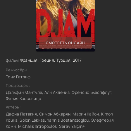
СМОТРЕТЬ ОНЛАЙН
фильм
Франция, Греция, Турция
,
2017
Режиссёры:
Тони Гатлиф
Продюсеры:
Дэльфин Мантуле, Али Акдениз, Френсис Бьеспфлуг,
Фения Коссовица
Актёры:
Дафна Патакия, Симон Абкарян, Марин Кайон, Kimon
Kouris, Solon Lekkas, Yannis Bostantzoglou, Элефтерия
Коми, Michalis Iatropoulos, Seray Yalçin+