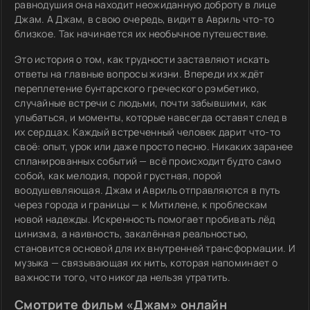
равнодушия она находит неожиданную доброту в лице
Джам. А Джам, в свою очередь, видит в Авриль что-то
близкое. Так начинается их необычное путешествие.
Это история о том, как трудности заставляют искать
ответы на главные вопросы жизни. Впереди их ждёт
переплетение бунтарского греческого рэмбетико,
случайные встречи с людьми, почти забывшими, как
улыбаться, и моменты, которые навсегда оставят след в
их сердцах. Каждый встреченный человек дарит что-то
своё: опыт, урок или даже просто песню. Никаких заранее
спланированных событий — всё происходит будто само
собой, как мелодия, порой грустная, порой
воодушевляющая. Джам и Авриль отправляются в путь
через города и границы — к Митилене, к проблескам
новой надежды. Искренность помогает пробивать лёд
цинизма, а наивность, закалённая реальностью,
становится основой для их внутренней трансформации. И
музыка — связывающая их нить, которая напоминает о
важности того, что никогда нельзя утратить.
Смотрите фильм «Джам» онлайн