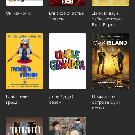
Ой, мамочки
Близкое счастье
Джек Мимун и
1 сезон
тайны острова
Валь Верде
Грабитель с
Дядя Деда 5
Проклятие
крыши
сезон
острова Оук 11
сезон