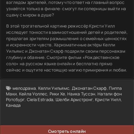
взглядом зрителей, потому что ответ на главный вопрос
узнаётся только в финале: смогут ли соперницы выйти на
сцену с миром в душе?
В этой трогательной картине режиссёр Кристи Уилл
исследует тонкости взаимоотношений детей и родителей,
предлагая зрителям размышления о семейных ценностях
и искренности чувств. Харизматичные актёры Келли
Уильямс и Джонатан Скарф подарили своим персонажам
глубину и обаяние. Смотрите фильм «Рождественское
соло» на русском языке онлайн и бесплатно прямо
сейчас и ощутите настоящую магию примирения и любви.
мелодрама
,
Келли Уильямс
,
Джонатан Скарф
,
Пиппа
Маки
,
Кейла Уоллес
,
Рики Хе
,
Наика Туссэн
,
Натали фон
Ротсбург
,
Ciela Estrada
,
Шелби Армстронг
,
Кристи Уилл
,
Канада
Смотреть онлайн