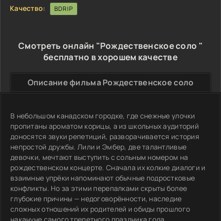
Качество:
BDRIP
Смотреть онлайн "Рождественское соло "
бесплатно в хорошем качестве
Описание фильма Рождественское соло
В небольшом канадском городке, где снежные улочки
пропитаны ароматом корицы, а из школьных аудиторий
доносятся звуки репетиций, разворачивается история
непростой дружбы. Лили и Эмбер, две талантливые
девочки, мечтают выступить с сольным номером на
рождественском концерте. Сначала их колкие диалоги и
взаимные упрёки напоминают обычные подростковые
конфликты. Но за этими перепалками скрыты более
глубокие причины — недоговорённости, наследие
сложных отношений их родителей и обиды прошлого
накануне самого трепетного праздника года.