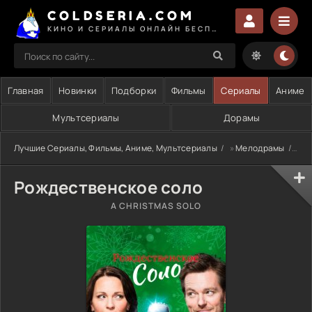
COLDSERIA.COM
КИНО И СЕРИАЛЫ ОНЛАЙН БЕСПЛАТНО
Главная
Новинки
Подборки
Фильмы
Сериалы
Аниме
Мультсериалы
Дорамы
Лучшие Сериалы, Фильмы, Аниме, Мультсериалы
»
Мелодрамы
» Р
Рождественское соло
A CHRISTMAS SOLO