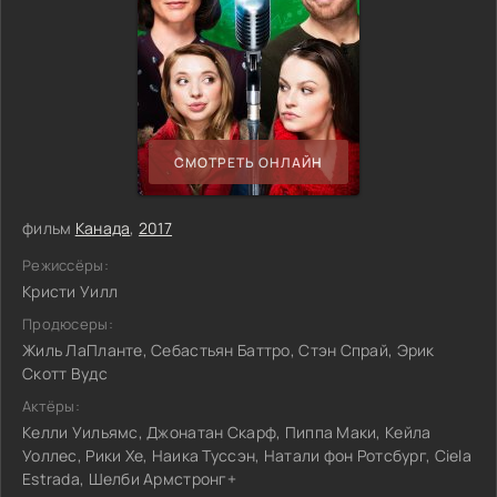
СМОТРЕТЬ ОНЛАЙН
фильм
Канада
,
2017
Режиссёры:
Кристи Уилл
Продюсеры:
Жиль ЛаПланте, Себастьян Баттро, Стэн Спрай, Эрик
Скотт Вудс
Актёры:
Келли Уильямс, Джонатан Скарф, Пиппа Маки, Кейла
Уоллес, Рики Хе, Наика Туссэн, Натали фон Ротсбург, Ciela
Estrada, Шелби Армстронг+