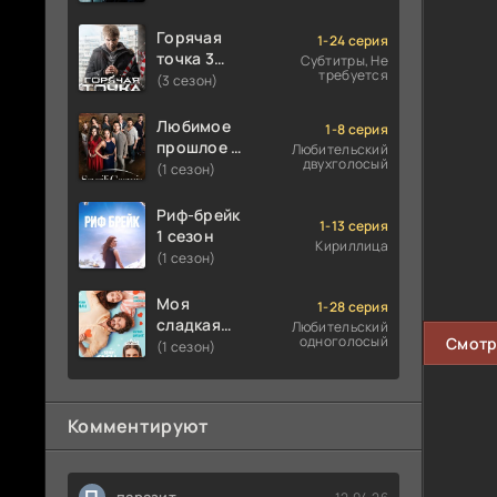
Горячая
1-24 серия
точка 3
Субтитры, Не
требуется
сезон
(3 сезон)
Любимое
1-8 серия
прошлое 1
Любительский
двухголосый
сезон
(1 сезон)
Риф-брейк
1-13 серия
1 сезон
Кириллица
(1 сезон)
Моя
1-28 серия
сладкая
Любительский
одноголосый
Смотр
ложь 1
(1 сезон)
сезон
Комментируют