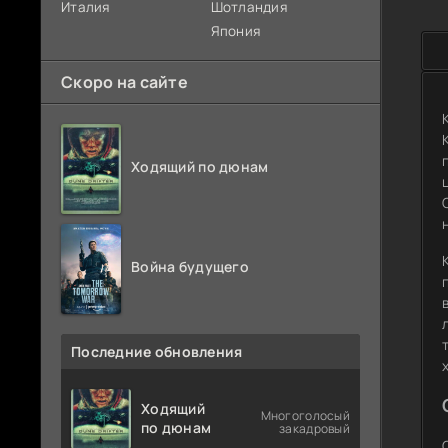
Италия
Шотландия
Япония
Скоро на сайте
Ходящий по дюнам
Война будущего
Последние обновления
Ходящий
Многоголосый
по дюнам
закадровый