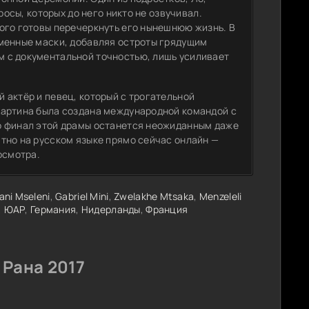
росы, которых до него никто не озвучивал.
ого готовы перечеркнуть его нынешнюю жизнь. В
еменные маски, добавляя остроты грядущим
 с документальной точностью, лишь усиливает
 актёр и певец, который с трогательной
Картина была создана международной командой с
о финал этой драмы останется неожиданным даже
тно на русском языке прямо сейчас онлайн —
осмотра.
ani Mseleni
,
Gabriel Mini
,
Zwelakhe Mtsaka
,
Menzeleli
,
ЮАР
,
Германия
,
Нидерланды
,
Франция
 Рана 2017