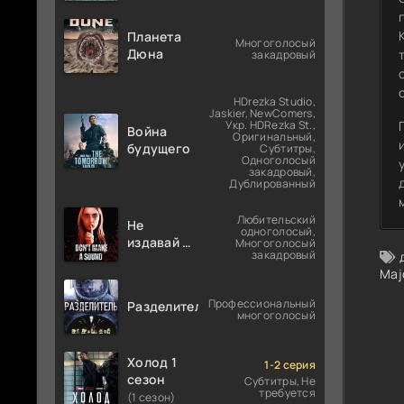
Планета
Многоголосый
Дюна
закадровый
HDrezka Studio,
Jaskier, NewComers,
Укр. HDRezka St.,
Война
Оригинальный,
будущего
Субтитры,
Одноголосый
закадровый,
Дублированный
Любительский
Не
одноголосый,
издавай ни
Многоголосый
закадровый
звука
Maj
Профессиональный
Разделитель
многоголосый
Холод 1
1-2 серия
сезон
Субтитры, Не
требуется
(1 сезон)