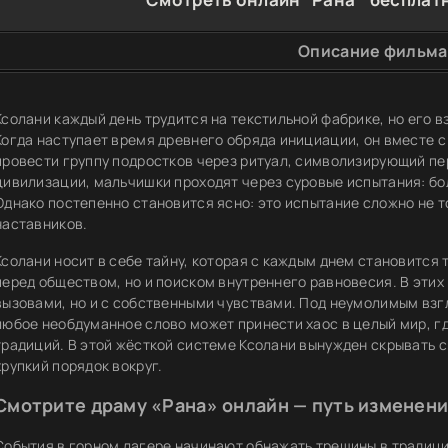
Описание фильма
Ксолани каждый день трудится на текстильной фабрике, но его в
Когда наступает время древнего обряда инициации, он вместе с
провести группу подростков через ритуал, символизирующий пер
цивилизации, мальчишки проходят через суровые испытания: бол
Однако постепенно становится ясно: это испытание сложно не то
наставников.
Ксолани носит в себе тайну, которая с каждым днем становится 
перед обществом, но и поиском внутреннего равновесия. В этих 
вызовами, но и с собственными чувствами. Под неумолимым вз
любое необдуманное слово может принести хаос в целый мир, г
традиций. В этой жёсткой системе Ксолани вынужден скрывать св
хрупкий порядок вокруг.
Смотрите драму «Рана» онлайн — путь изменени
События в горном лагере начинают обнажать трещины в традици