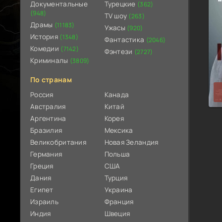
Документальные
Турецкие
(362)
(948)
TV шоу
(263)
Драмы
(11183)
Ужасы
(920)
История
(1348)
Фантастика
(2046)
Комедии
(7142)
Фэнтези
(2727)
Криминалы
(3809)
По странам
Россия
Канада
Австралия
Китай
Аргентина
Корея
Бразилия
Мексика
Великобритания
Новая Зеландия
Германия
Польша
Греция
США
Дания
Турция
Египет
Украина
Израиль
Франция
Индия
Швеция