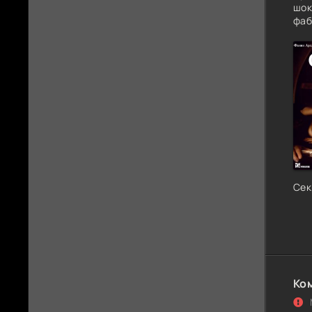
шок
фаб
Сек
Ко