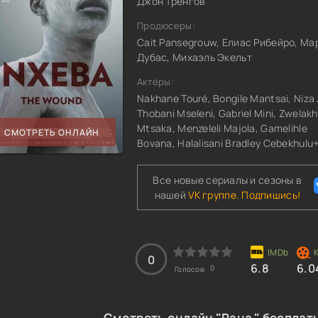
Джон Тренгов
Продюсеры:
Cait Pansegrouw, Елиас Рибейро, Ма
Дубас, Михаэль Экельт
Актёры:
Nakhane Touré, Bongile Mantsai, Niza 
Thobani Mseleni, Gabriel Mini, Zwelak
Mtsaka, Menzeleli Majola, Gamelihle
СМОТРЕТЬ ОНЛАЙН
Bovana, Halalisani Bradley Cebekhulu
Все новые сериалы и сезоны в
нашей
VK группе. Подпишись!
0
6.8
6.0
0
Голосов:
Смотреть онлайн "Рана " бесплат