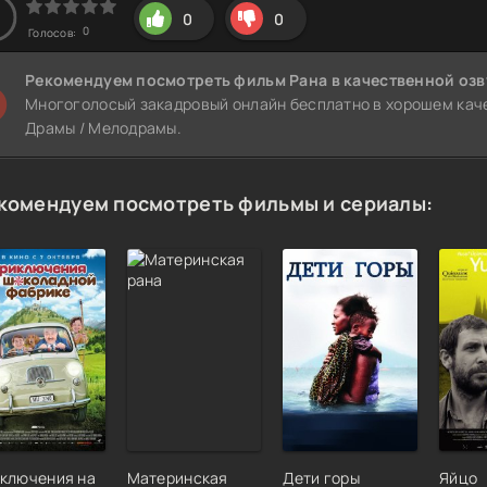
0
0
0
Голосов:
Рекомендуем
посмотреть фильм Рана
в качественной озв
Многоголосый закадровый онлайн бесплатно в хорошем каче
Драмы / Мелодрамы.
комендуем посмотреть фильмы и сериалы:
ключения на
Материнская
Дети горы
Яйцо