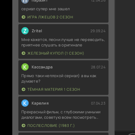
П
паразит
12.04.26
сериал супер мне зашел
ИГРА ЛЖЕЦОВ 2 СЕЗОН
Z
Zritel
29.09.24
Мне кажется, песни лучше не переводить,
приятнее слушать в оригинале
ЖЕЛЕЗНЫЙ КУПОЛ (1 СЕЗОН)
К
Кассандра
28.07.24
Прямо таки неплохой сериал) а вы как
думаете?
ТЁМНАЯ МАТЕРИЯ 1 СЕЗОН
К
Карелия
07.04.23
Прекрасный фильм, с глубокими умными
диалогами, советую всем посмотреть..
ПОСЛЕСЛОВИЕ (1983 Г.)