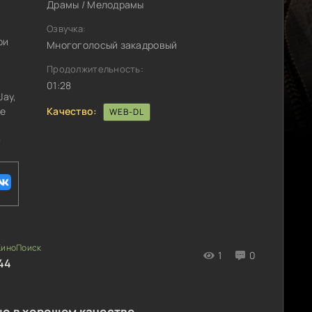
Драмы / Мелодрамы
Озвучка:
ри
Многоголосый закадровый
Продолжительность:
01:28
Jay,
Качество:
he
WEB-DL
+
1
0
44
но в хорошем качестве