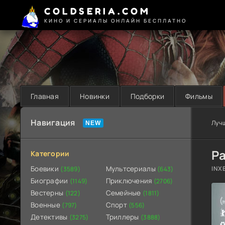
COLDSERIA.COM
КИНО И СЕРИАЛЫ ОНЛАЙН БЕСПЛАТНО
Главная
Новинки
Подборки
Фильмы
Навигация
Луч
Р
Категории
Боевики
Мультсериалы
INX
(3589)
(643)
Биографии
Приключения
(1149)
(2706)
Вестерны
Семейные
(122)
(1811)
Военные
Спорт
(797)
(556)
Детективы
Триллеры
(3275)
(3888)