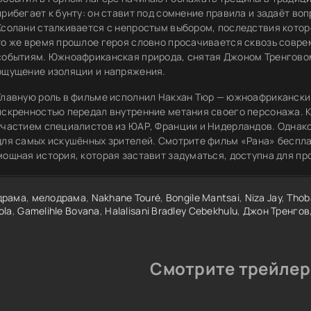
прибегает к бунту: он ставит под сомнение правила и задаёт воп
Ксолани сталкивается с непростым выбором, последствия котор
то же время прошлое героя словно просачивается сквозь совр
событиям. Южноафриканская природа, снятая Джоном Тренговом
ощущение изоляции и напряжения.
Главную роль в фильме исполнил Накхан Тюр — южноафриканский
искренностью передал внутренние метания своего персонажа. 
участием специалистов из ЮАР, Франции и Нидерландов. Однак
для самых искушённых зрителей. Смотрите фильм «Рана» беспла
мощная история, которая заставит задуматься, доступна для пр
драма
,
мелодрама
,
Nakhane Touré
,
Bongile Mantsai
,
Niza Jay
,
Thob
ola
,
Gamelihle Bovana
,
Halalisani Bradley Cebekhulu
,
Джон Тренгов
Смотрите трейлер