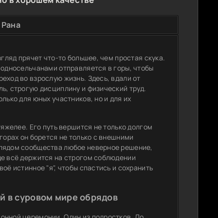
 Рана
згляд прячет что-то большее, чем простая скука.
 односельчанами отправляется в горы, чтобы
еход во взрослую жизнь. Здесь, вдали от
ь, строгую дисциплину и физический труд.
лько для юных участников, но и для их
тяжелее. Его путь вершится не только долгом
горах он борется не только с внешними
глядом сообщества любое неверное решение,
де всё держится на строгом соблюдении
оё истинное "я", чтобы спастись и сохранить
й в суровом мире обрядов
онной церемонии. Один из подростков, Ло,