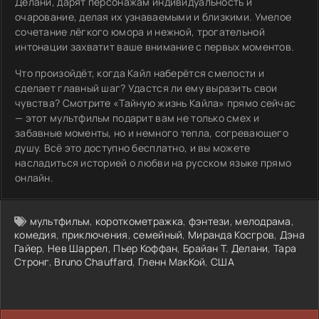
Делани, дарят персонажам индивидуальность и
очарование, делая их узнаваемыми и близкими. Умелое
сочетание лёгкого юмора и нежной, трогательной
интонации захватит ваше внимание с первых моментов.
Что произойдёт, когда Кайл наберётся смелости и
сделает главный шаг? Удастся ли ему выразить свои
чувства? Смотрите «Тайную жизнь Кайла» прямо сейчас
— этот мультфильм подарит вам не только смех и
забавные моменты, но и немного тепла, согревающего
душу. Всё это доступно бесплатно, и вы можете
насладиться историей о любви на русском языке прямо
онлайн.
мультфильм
,
короткометражка
,
фэнтези
,
мелодрама
,
комедия
,
приключения
,
семейный
,
Миранда Косгров
,
Дэна
Гайер
,
Нев Шаррел
,
Пьер Коффан
,
Брайан Т. Делани
,
Тара
Стронг
,
Bruno Chauffard
,
Гленн МакКой
,
США