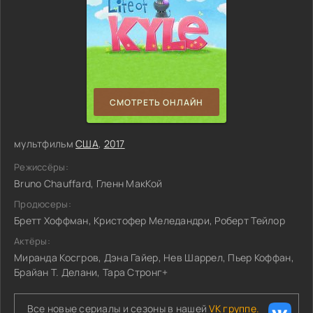
СМОТРЕТЬ ОНЛАЙН
мультфильм
США
,
2017
Режиссёры:
Bruno Chauffard, Гленн МакКой
Продюсеры:
Бретт Хоффман, Кристофер Меледандри, Роберт Тейлор
Актёры:
Миранда Косгров, Дэна Гайер, Нев Шаррел, Пьер Коффан,
Брайан Т. Делани, Тара Стронг+
Все новые сериалы и сезоны в нашей
VK группе.