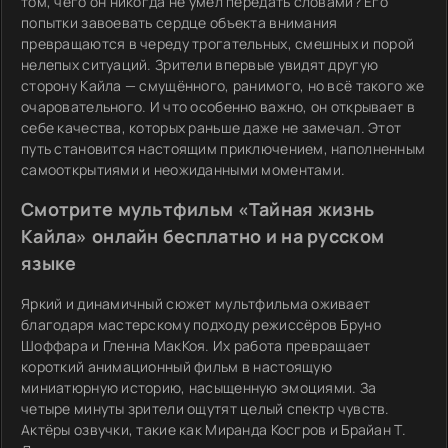
том, чего он никогда не умел передать словами? Его
попытки завоевать сердце объекта внимания
превращаются в череду трогательных, смешных и порой
нелепых ситуаций. Зрители впервые увидят другую
сторону Кайла — смущённого, ранимого, но всё такого же
очаровательного. И что особенно важно, он открывает в
себе качества, которых раньше даже не замечал. Этот
путь становится настоящим приключением, наполненным
самооткрытиями и неожиданными моментами.
Смотрите мультфильм «Тайная жизнь
Кайла» онлайн бесплатно и на русском
языке
Яркий и динамичный сюжет мультфильма оживает
благодаря мастерскому подходу режиссёров Бруно
Шоффара и Гленна МакКоя. Их работа превращает
короткий анимационный фильм в настоящую
миниатюрную историю, насыщенную эмоциями. За
четыре минуты зрители ощутят целый спектр чувств.
Актёры озвучки, такие как Миранда Косгров и Брайан Т.