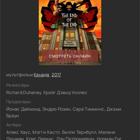
СМОТРЕТЬ ОНЛАЙН
мультфильм
Канада
,
2017
Режиссёры:
Richard Duhaney, Крэйг Дэвид Уоллес
Продюсеры:
Йонас Даймонд, Эндрю Розен, Сара Тимминс, Джэми
Браун
Актёры:
Алекс Хаус, Мэгги Кастл, Билли Тернбулл, Мелани
Лишман, Крис Ливинс, Дэн Петрониевич, Норман Енг,