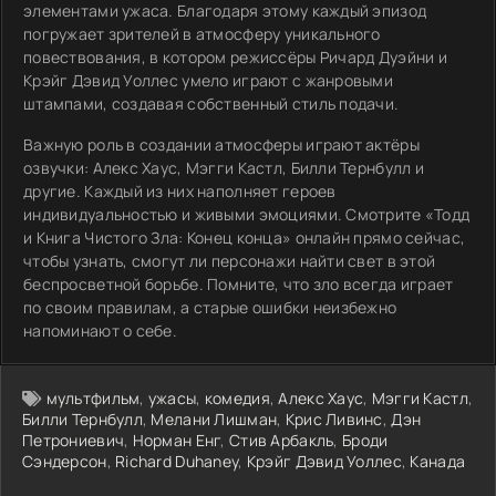
элементами ужаса. Благодаря этому каждый эпизод
погружает зрителей в атмосферу уникального
повествования, в котором режиссёры Ричард Дуэйни и
Крэйг Дэвид Уоллес умело играют с жанровыми
штампами, создавая собственный стиль подачи.
Важную роль в создании атмосферы играют актёры
озвучки: Алекс Хаус, Мэгги Кастл, Билли Тернбулл и
другие. Каждый из них наполняет героев
индивидуальностью и живыми эмоциями. Смотрите «Тодд
и Книга Чистого Зла: Конец конца» онлайн прямо сейчас,
чтобы узнать, смогут ли персонажи найти свет в этой
беспросветной борьбе. Помните, что зло всегда играет
по своим правилам, а старые ошибки неизбежно
напоминают о себе.
мультфильм
,
ужасы
,
комедия
,
Алекс Хаус
,
Мэгги Кастл
,
Билли Тернбулл
,
Мелани Лишман
,
Крис Ливинс
,
Дэн
Петрониевич
,
Норман Енг
,
Стив Арбакль
,
Броди
Сэндерсон
,
Richard Duhaney
,
Крэйг Дэвид Уоллес
,
Канада