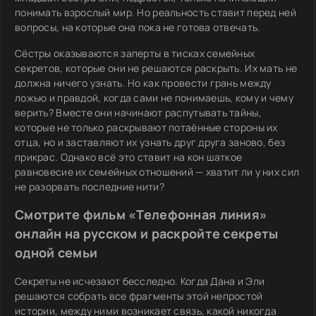
понимать взрослый мир. Но реальность ставит перед ней
вопросы, на которые она пока не готова отвечать.
Сёстры оказываются заперты в тисках семейных
секретов, которые они не решаются раскрыть. Их мать не
должна ничего узнать. Но как провести грань между
ложью и правдой, когда сами не понимаешь, кому и чему
верить? Вместе они начинают распутывать тайны,
которые не только раскрывают потаённые стороны их
отца, но и заставляют их узнать друг друга заново, без
прикрас. Однако всё это ставит на кон шаткое
равновесие их семейных отношений — хватит ли у них сил
не разорвать последние нити?
Смотрите фильм «Телефонная линия»
онлайн на русском и раскройте секреты
одной семьи
Секреты не исчезают бесследно. Когда Дана и Эли
решаются собрать все фрагменты этой непростой
истории, между ними возникает связь, какой никогда