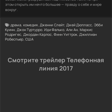
этом открыть им нечто большее — правду о себе и мире
вокруг.
драма
,
комедия
,
Дженни Слейт
,
Джей Дюпласс
,
Эбби
Куинн
,
Джон Туртурро
,
Иди Фалько
,
Али Ан
,
Маркис
Родригес
,
Джордан Карлос
,
Финн Уиттрок
,
Джиллиан
Робеспьер
,
США
Смотрите трейлер Телефонная
линия 2017