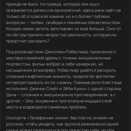
прежде не было. Но правда, которую они ищут,
оказывается далеко не однозначной: здесь речь идёт не
только об отцовской измене, но и о более глубоких
вопросах — любви, свободе и семейных обязательствах.
Каждая новая деталь запутывает их ещё больше. Смогут
ли сёстры принять непростую реальность, которую им
предстоит раскрыть?
Под руководством Джиллиан Робеспьер, признанного
мастера семейной драмы с тонким эмоциональным
подтекстом, фильм вобрал в себя камерную, но
насыщенную атмосферу. Робеспьер удаётся раскрыть
сложные конфликтные моменты, предлагая зрителям
интерпретировать их по-своему. Главные роли блестяще
исполняют Дженни Слейт и Эбби Куинн: с одной стороны
Дана — сложная и эмоционально противоречивая, а с
другой — Эли, искренне и трогательно ищущая своё
место в водовороте семейных проблем.
Смотрите «Телефонная линия» бесплатно онлайн на
русском, чтобы увидеть, как хрупкое равновесие одной
семьи может разрушиться под тяжестью тайн, но при