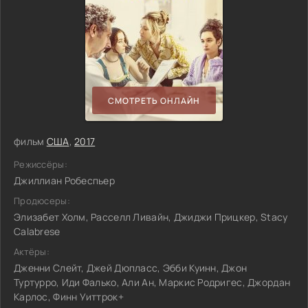
СМОТРЕТЬ ОНЛАЙН
фильм
США
,
2017
Режиссёры:
Джиллиан Робеспьер
Продюсеры:
Элизабет Холм, Расселл Ливайн, Джиджи Прицкер, Stacy
Calabrese
Актёры:
Дженни Слейт, Джей Дюпласс, Эбби Куинн, Джон
Туртурро, Иди Фалько, Али Ан, Маркис Родригес, Джордан
Карлос, Финн Уиттрок+