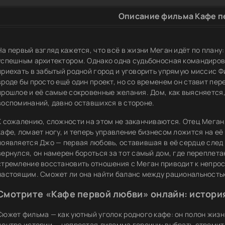
Описание фильма Кафе п
На первый взгляд кажется, что всё в жизни Меган идёт по плану
успешным архитектором. Однако одна судьбоносная командировк
приехать в забытый родной город и уговорить упрямую миссис Ф
вроде бы просто ещё один проект, но со временем он ставит пер
прошлое и её самые сокровенные желания. Дом, как выясняется,
воспоминаний, давно оставшихся в стороне.
К сожалению, сложности на этом не заканчиваются. Отец Мега
кафе, ломает ногу, и теперь управление бизнесом ложится на её 
появляется Джо — первая любовь, оставившая в её сердце след
вернулся, он намерен бороться за тот самый дом, где переплет
стремление восстановить отношения с Меган приводит к непро
настоящим. Сможет ли она найти баланс между рациональность
Смотрите «Кафе первой любви» онлайн: история
Сюжет фильма — как уютный уголок родного кафе: он полон жизн
центре истории — непростая дилемма героини: выбрать стремит