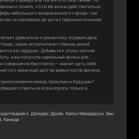
аново и понять, что в её жизни действительно
феры небольшого американского города, где
лочек на прилавках до уюта старинной книжной
четает драматизм и романтику, отдавая дань
 Уокер, яркие исполнители главных ролей,
вится её сердцем. Добавьте к этому мягкие
оту, и вы получите идеальный фильм для
ли совершенно бесплатно — значит дать себе
анется с вами ещё долгое время после финала.
 соприкосновения между прошлым и будущим?
бещает ответы на все вопросы только в
сиди Наджент
,
Долорес Дрэйк
,
Кэйси Мандерсон
,
Бен
А
,
Канада