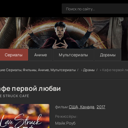
Сериалы
Аниме
Мультсериалы
Дорамы
шие Сериалы, Фильмы, Аниме, Мультсериалы
»
Драмы
» Кафе первой л
афе первой любви
E STRUCK CAFÉ
фильм
США, Канада
,
2017
Режиссёры:
Майк Роуб