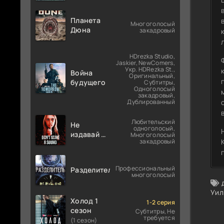
Планета
Многоголосый
Дюна
закадровый
HDrezka Studio,
Jaskier, NewComers,
Укр. HDRezka St.,
Война
Оригинальный,
будущего
Субтитры,
Одноголосый
закадровый,
Дублированный
Любительский
Не
одноголосый,
издавай ни
Многоголосый
закадровый
звука
Профессиональный
Разделитель
многоголосый
Уил
Холод 1
1-2 серия
сезон
Субтитры, Не
требуется
(1 сезон)