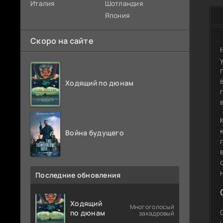
Италия
Шотландия
Япония
Скоро на сайте
Ходящий по дюнам
Война будущего
Последние обновления
Ходящий
Многоголосый
по дюнам
закадровый