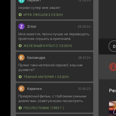
П
паразит
12.04.26
сериал супер мне зашел
ИГРА ЛЖЕЦОВ 2 СЕЗОН
Z
Zritel
29.09.24
Мне кажется, песни лучше не переводить,
приятнее слушать в оригинале
ЖЕЛЕЗНЫЙ КУПОЛ (1 СЕЗОН)
0
К
Кассандра
28.07.24
Прямо таки неплохой сериал) а вы как
думаете?
ТЁМНАЯ МАТЕРИЯ 1 СЕЗОН
К
Карелия
07.04.23
Ре
Прекрасный фильм, с глубокими умными
диалогами, советую всем посмотреть..
ПОСЛЕСЛОВИЕ (1983 Г.)