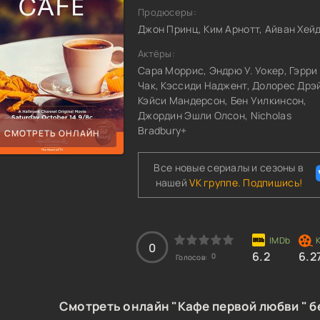
Продюсеры:
Джон Принц, Ким Арнотт, Айван Хей
Актёры:
Сара Моррис, Эндрю У. Уокер, Гэрри
Чак, Кэссиди Наджент, Долорес Дрэ
Кэйси Мандерсон, Бен Уилкинсон,
Джордин Эшли Олсон, Nicholas
Bradbury+
СМОТРЕТЬ ОНЛАЙН
Все новые сериалы и сезоны в
нашей
VK группе. Подпишись!
0
6.2
6.2
0
Голосов:
Смотреть онлайн "Кафе первой любви " б