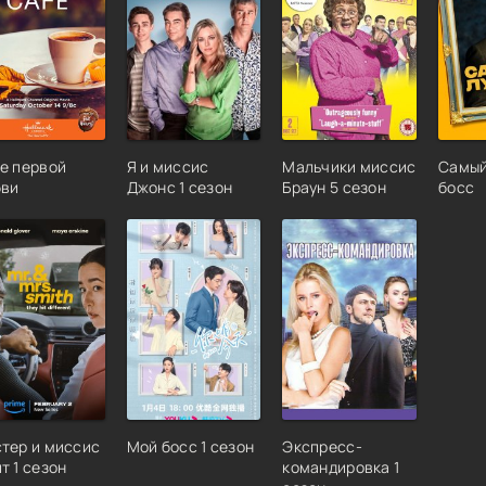
е первой
Я и миссис
Мальчики миссис
Самый
ви
Джонс 1 сезон
Браун 5 сезон
босс
тер и миссис
Мой босс 1 сезон
Экспресс-
т 1 сезон
командировка 1