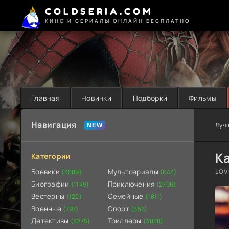
COLDSERIA.COM
КИНО И СЕРИАЛЫ ОНЛАЙН БЕСПЛАТНО
Главная
Новинки
Подборки
Фильмы
Навигация
Луч
К
Категории
Боевики
Мультсериалы
LOV
(3589)
(643)
Биографии
Приключения
(1149)
(2706)
Вестерны
Семейные
(122)
(1811)
Военные
Спорт
(797)
(556)
Детективы
Триллеры
(3275)
(3888)