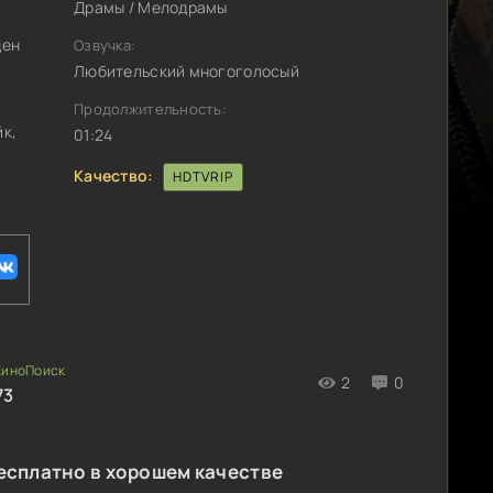
Драмы / Мелодрамы
ден
Озвучка:
Любительский многоголосый
Продолжительность:
йк,
01:24
Качество:
HDTVRIP
2
0
73
есплатно в хорошем качестве