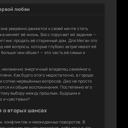
ервой любви
: она уверенно движется к своей мечте стать
а меняет её жизнь. Босс поручает ей задание —
иггинс продать её старинный дом. Для Меган это
ед ней вопросы, которые глубоко затрагивают её
 больше чем объект — это часть её семьи и
н, неизменно энергичный владелец семейного
плечи. Как будто этого недостаточно, в городе
 и сотню нерешённых вопросов. Джо не просто
аются их общие воспоминания. Постепенно его
стому выбору между прошлым, будущим и
ю и чувствами?
 о вторых шансах
и, конфликтов и неожиданных поворотов. В
ельную карьеру или посвятить себя семье. Но