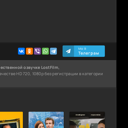
МЫ В
Телеграм
чественной озвучке LostFilm,
честве HD 720, 1080p без регистрации в категории