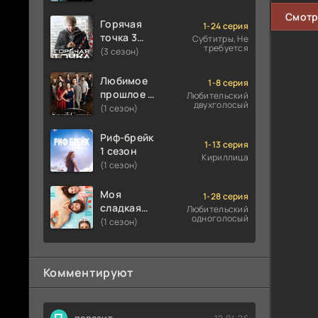
Смотр
Горячая
1-24 серия
точка 3
Субтитры, Не
требуется
сезон
(3 сезон)
Любимое
1-8 серия
прошлое 1
Любительский
двухголосый
сезон
(1 сезон)
Риф-брейк
1-13 серия
1 сезон
Кириллица
(1 сезон)
Моя
1-28 серия
сладкая
Любительский
одноголосый
ложь 1
(1 сезон)
сезон
Комментируют