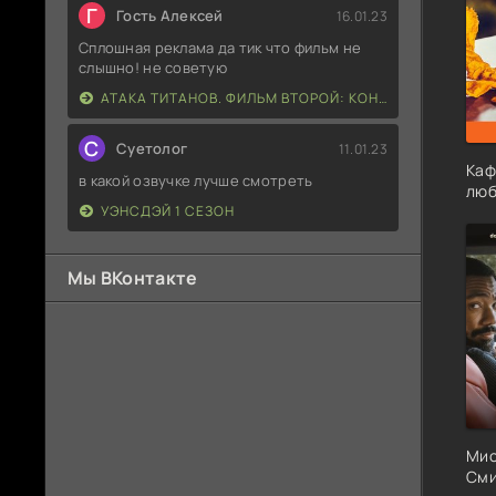
Г
Гость Алексей
16.01.23
Сплошная реклама да тик что фильм не
слышно! не советую
АТАКА ТИТАНОВ. ФИЛЬМ ВТОРОЙ: КОНЕЦ СВЕТА
С
Суетолог
11.01.23
Каф
в какой озвучке лучше смотреть
люб
УЭНСДЭЙ 1 СЕЗОН
Мы ВКонтакте
Мис
Сми