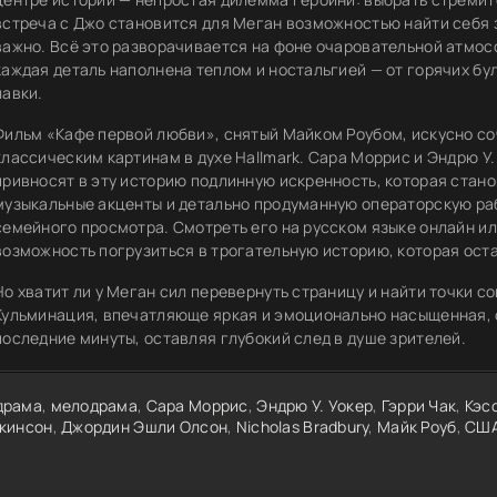
встреча с Джо становится для Меган возможностью найти себя з
важно. Всё это разворачивается на фоне очаровательной атмос
каждая деталь наполнена теплом и ностальгией — от горячих бу
лавки.
Фильм «Кафе первой любви», снятый Майком Роубом, искусно со
классическим картинам в духе Hallmark. Сара Моррис и Эндрю У.
привносят в эту историю подлинную искренность, которая стано
музыкальные акценты и детально продуманную операторскую раб
семейного просмотра. Смотреть его на русском языке онлайн и
возможность погрузиться в трогательную историю, которая ост
Но хватит ли у Меган сил перевернуть страницу и найти точки
Кульминация, впечатляюще яркая и эмоционально насыщенная, о
последние минуты, оставляя глубокий след в душе зрителей.
драма
,
мелодрама
,
Сара Моррис
,
Эндрю У. Уокер
,
Гэрри Чак
,
Кэс
кинсон
,
Джордин Эшли Олсон
,
Nicholas Bradbury
,
Майк Роуб
,
СШ