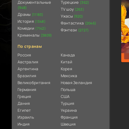
Документальные
Турецкие
(362)
(948)
TV шоу
(263)
Драмы
(11183)
Ужасы
(920)
История
(1348)
Фантастика
(2046)
Комедии
(7142)
Фэнтези
(2727)
Криминалы
(3809)
По странам
Россия
Канада
Австралия
Китай
Аргентина
Корея
Бразилия
Мексика
Великобритания
Новая Зеландия
Германия
Польша
Греция
США
Дания
Турция
Египет
Украина
Израиль
Франция
Индия
Швеция