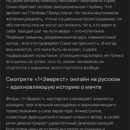
На фоне величественных пейзажей Гималаев история
Сами обретает особую эмоциональную глубину. Что
движет им? Любовь? Безусловно. Но также неутомимое
желание доказать, что ни социальное происхождение, ни
обстоятельства не могут остановить того, кто верит в
себя. Каждый шаг на пути вверх – это испытание.
Ледяные трещины, разреженный воздух, невыносимый
холод – всё это проверяет Сами на прочность. И когда
ему кажется, что хуже быть не может, судьба
подбрасывает испытания, ставящие под вопрос не только
его шансы на успех, но и то, каким человеком он
спустится с вершины, если спустится вообще.
Смотрите «1+Эверест» онлайн на русском
– вдохновляющую историю о мечте
Фильм «1+Эверест» мастерски совмещает элементы
комедии, трогательной мелодрамы и вдохновляющего
повествования о силе характера. Ахмед Силла,
известный французский стендап-комик и актёр, в своей
роли демонстрирует удивительный диапазон эмоций,
благодаря чему его герой выглядит искренним и