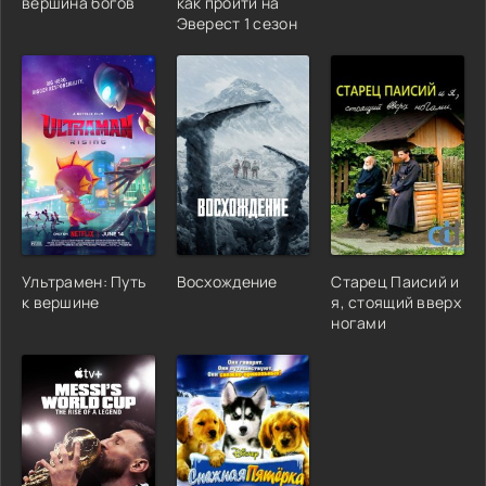
вершина богов
как пройти на
Эверест 1 сезон
Ультрамен: Путь
Восхождение
Старец Паисий и
к вершине
я, стоящий вверх
ногами