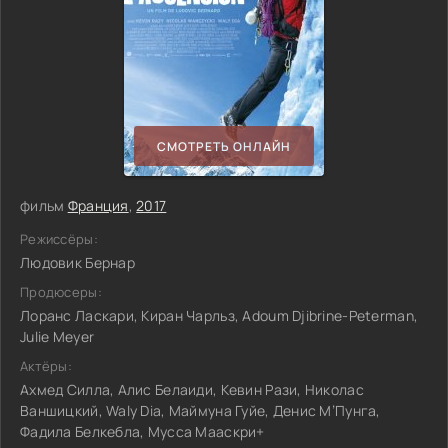
СМОТРЕТЬ ОНЛАЙН
фильм
Франция
,
2017
Режиссёры:
Людовик Бернар
Продюсеры:
Лоранс Ласкари, Киран Чарльз, Adoum Djibrine-Peterman,
Julie Meyer
Актёры:
Ахмед Силла, Алис Белаиди, Кевин Рази, Николас
Ваншицкий, Waly Dia, Маймуна Гуйе, Денис М’Пунга,
Фадила Белкебла, Мусса Мааскри+