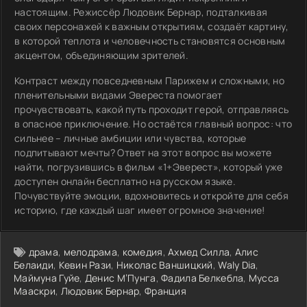
настоящим. Режиссёр Людовик Бернар, подталкивая
своих персонажей к важным открытиям, создаёт картину,
в которой теплота и человечность становятся основным
акцентом, объединяющим зрителей.
Контраст между повседневным Парижем и сложными, но
пленительными видами Эвереста помогает
прочувствовать, какой путь проходит герой, отправляясь
в опасное приключение. Но остаётся главный вопрос: что
сильнее – личные амбиции или чувства, которые
подпитывают мечты? Ответ на этот вопрос вы можете
найти, погрузившись в фильм «1+Эверест», который уже
доступен онлайн бесплатно на русском языке.
Почувствуйте эмоции, вдохновитесь и откройте для себя
историю, где каждый шаг имеет огромное значение!
драма
,
мелодрама
,
комедия
,
Ахмед Силла
,
Алис
Белаиди
,
Кевин Рази
,
Николас Ваншицкий
,
Waly Dia
,
Маймуна Гуйе
,
Денис М’Пунга
,
Фадила Белкебла
,
Мусса
Мааскри
,
Людовик Бернар
,
Франция