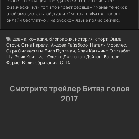
станет настоящим победителем: тот, кто сильнее
физически, или тот, кто играет сердцем? Узнайте исход
этой эмоциональной дуэли. Смотрите «Битва полов»
онлайн бесплатно и на русском языке прямо сейчас.
драма
,
комедия
,
биография
,
история
,
спорт
,
Эмма
Стоун
,
Стив Карелл
,
Андреа Райзборо
,
Натали Моралес
,
Сара Силверман
,
Билл Пуллман
,
Алан Камминг
,
Элизабет
Шу
,
Эрик Кристиан Олсен
,
Джонатан Дэйтон
,
Валери
Фэрис
,
Великобритания
,
США
Смотрите трейлер Битва полов
2017