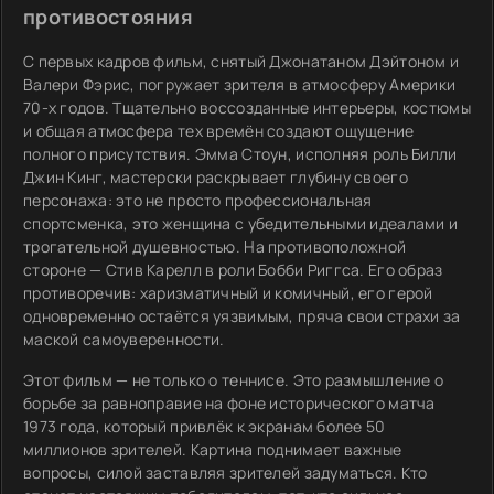
противостояния
С первых кадров фильм, снятый Джонатаном Дэйтоном и
Валери Фэрис, погружает зрителя в атмосферу Америки
70-х годов. Тщательно воссозданные интерьеры, костюмы
и общая атмосфера тех времён создают ощущение
полного присутствия. Эмма Стоун, исполняя роль Билли
Джин Кинг, мастерски раскрывает глубину своего
персонажа: это не просто профессиональная
спортсменка, это женщина с убедительными идеалами и
трогательной душевностью. На противоположной
стороне — Стив Карелл в роли Бобби Риггса. Его образ
противоречив: харизматичный и комичный, его герой
одновременно остаётся уязвимым, пряча свои страхи за
маской самоуверенности.
Этот фильм — не только о теннисе. Это размышление о
борьбе за равноправие на фоне исторического матча
1973 года, который привлёк к экранам более 50
миллионов зрителей. Картина поднимает важные
вопросы, силой заставляя зрителей задуматься. Кто