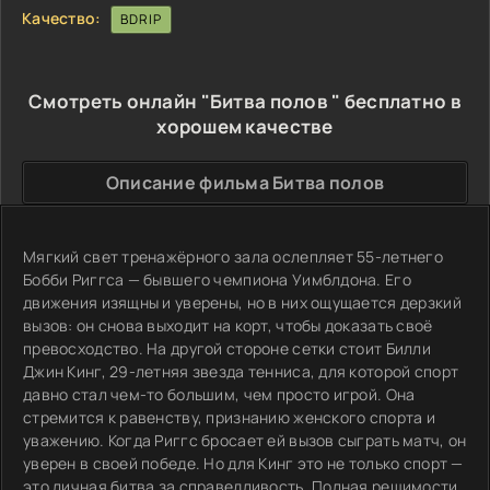
Качество:
BDRIP
Смотреть онлайн "Битва полов " бесплатно в
хорошем качестве
Описание фильма Битва полов
Мягкий свет тренажёрного зала ослепляет 55-летнего
Бобби Риггса — бывшего чемпиона Уимблдона. Его
движения изящны и уверены, но в них ощущается дерзкий
вызов: он снова выходит на корт, чтобы доказать своё
превосходство. На другой стороне сетки стоит Билли
Джин Кинг, 29-летняя звезда тенниса, для которой спорт
давно стал чем-то большим, чем просто игрой. Она
стремится к равенству, признанию женского спорта и
уважению. Когда Риггс бросает ей вызов сыграть матч, он
уверен в своей победе. Но для Кинг это не только спорт —
это личная битва за справедливость. Полная решимости,