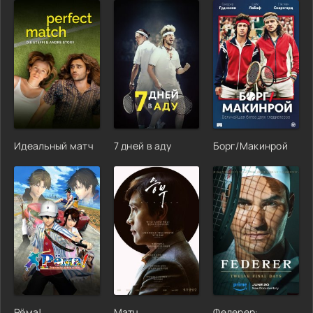
Идеальный матч
7 дней в аду
Борг/Макинрой
Рёма!
Матч
Федерер: