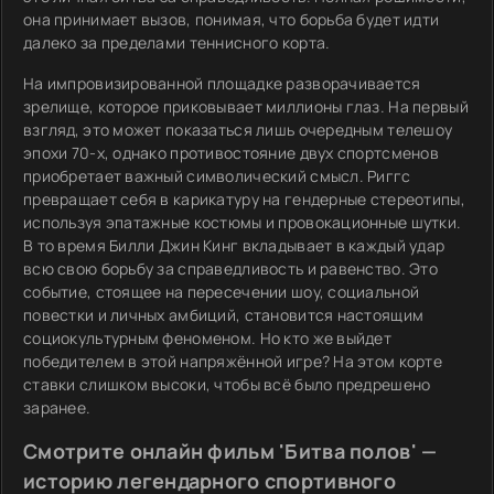
она принимает вызов, понимая, что борьба будет идти
далеко за пределами теннисного корта.
На импровизированной площадке разворачивается
зрелище, которое приковывает миллионы глаз. На первый
взгляд, это может показаться лишь очередным телешоу
эпохи 70-х, однако противостояние двух спортсменов
приобретает важный символический смысл. Риггс
превращает себя в карикатуру на гендерные стереотипы,
используя эпатажные костюмы и провокационные шутки.
В то время Билли Джин Кинг вкладывает в каждый удар
всю свою борьбу за справедливость и равенство. Это
событие, стоящее на пересечении шоу, социальной
повестки и личных амбиций, становится настоящим
социокультурным феноменом. Но кто же выйдет
победителем в этой напряжённой игре? На этом корте
ставки слишком высоки, чтобы всё было предрешено
заранее.
Смотрите онлайн фильм 'Битва полов' —
историю легендарного спортивного