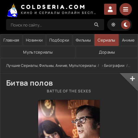
COLDSERIA.COM
КИНО И СЕРИАЛЫ ОНЛАЙН БЕСПЛАТНО
Главная
Новинки
Подборки
Фильмы
Сериалы
Аниме
Мультсериалы
Дорамы
Лучшие Сериалы, Фильмы, Аниме, Мультсериалы
»
Биографии
» Би
Битва полов
BATTLE OF THE SEXES