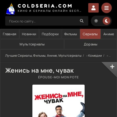
COLDSERIA.COM
КИНО И СЕРИАЛЫ ОНЛАЙН БЕСПЛАТНО
Главная
Новинки
Подборки
Фильмы
Сериалы
Аниме
Мультсериалы
Дорамы
Лучшие Сериалы, Фильмы, Аниме, Мультсериалы
»
Комедии
» Женись на мне, чувак
Женись на мне, чувак
ÉPOUSE-MOI MON POTE