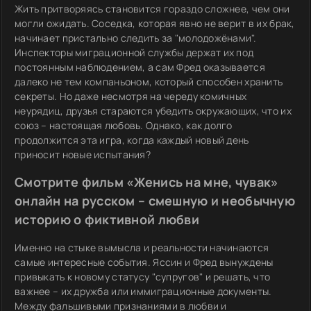
Жить притворяясь становится гораздо сложнее, чем они
могли ожидать. Соседка, которая явно не верит в их брак,
начинает пристально следить за "молодожёнами".
Инспекторы миграционной службы держат их под
постоянным наблюдением, а сам Фред оказывается
далеко не тем компаньоном, который способен хранить
секреты. Но даже несмотря на череду комичных
неурядиц, друзья стараются убедить окружающих, что их
союз – настоящая любовь. Однако, как долго
продолжится эта игра, когда каждый новый день
приносит новые испытания?
Смотрите фильм «Женись на мне, чувак»
онлайн на русском – смешную и необычную
историю о фиктивной любви
Именно на стыке вымысла и реальности начинаются
самые интересные события. Яссин и Фред вынуждены
привыкать к новому статусу "супругов" и решать, что
важнее – их дружба или иммиграционные документы.
Между фальшивыми признаниями в любви и