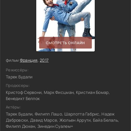
СМОТРЕТЬ ОНЛАЙН
фильм
Франция
,
2017
Режиссёры:
Тарек Будали
Продюсеры:
Кристоф Сервони, Марк Фисцман, Кристиан Бомар,
Бенедикт Беллок
Актёры:
Тарек Будали, Филипп Лашо, Шарлотта Габрис, Надеж
Дабровски, Давид Марсе, Жюльен Аррути, Байа Белаль,
Филипп Дюкен, Зинедин Суалем+