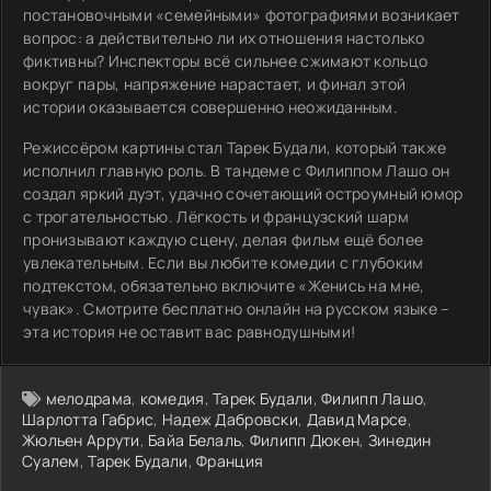
постановочными «семейными» фотографиями возникает
вопрос: а действительно ли их отношения настолько
фиктивны? Инспекторы всё сильнее сжимают кольцо
вокруг пары, напряжение нарастает, и финал этой
истории оказывается совершенно неожиданным.
Режиссёром картины стал Тарек Будали, который также
исполнил главную роль. В тандеме с Филиппом Лашо он
создал яркий дуэт, удачно сочетающий остроумный юмор
с трогательностью. Лёгкость и французский шарм
пронизывают каждую сцену, делая фильм ещё более
увлекательным. Если вы любите комедии с глубоким
подтекстом, обязательно включите «Женись на мне,
чувак». Смотрите бесплатно онлайн на русском языке –
эта история не оставит вас равнодушными!
мелодрама
,
комедия
,
Тарек Будали
,
Филипп Лашо
,
Шарлотта Габрис
,
Надеж Дабровски
,
Давид Марсе
,
Жюльен Аррути
,
Байа Белаль
,
Филипп Дюкен
,
Зинедин
Суалем
,
Тарек Будали
,
Франция