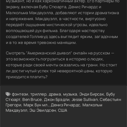
музыкант, но и как харизматичный актёр. Его партнёры по
экрану, включая Бубу Стюарта, Денис Ричардс и
Малкольма Макдауэлла, добавляют истории драматизма
и напряжения. Макдауэлл, в частности, виртуозно
передаёт ощущение мистической угрозы, идеально
воплощающей дух фильма. Благодаря мастерству
создателей Голливуд здесь выглядит ярким, загадочным
и в то же время тревожно манящим.
Смотреть "Американский дьявол" онлайн на русском —
это возможность погрузиться в историю о людях,
которые ради своей мечты оказались на грани. Но стоит
ли достигнутый успех той невероятной цены, которую
приходится платить?
фэнтези
,
триллер
,
драма
,
музыка
,
Энди Бирсак
,
Бубу
Стюарт
,
Ben Bruce
,
Джон Брэдли
,
Jesse Sullivan
,
Себастьян
Грегори
,
Марк Бун мл.
,
Дениз Ричардс
,
Малкольм
Макдауэлл
,
Эш Эвилдсен
,
США