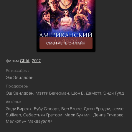
СМОТРЕТЬ ОНЛАЙН
фильм
США
,
2017
Режиссёры:
Эш Эвилдсен
Продюсеры:
Эш Эвилдсен, Мэтти Бекерман, Шон Е. ДеМотт, Энди Гулд
Актёры:
Энди Бирсак, Бубу Стюарт, Ben Bruce, Джон Брэдли, Jesse
Sullivan, Себастьян Грегори, Марк Бун мл., Дениз Ричардс,
Малкольм Макдауэлл+