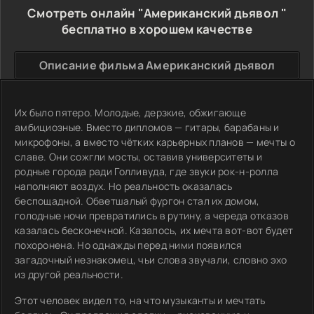
Смотреть онлайн "Американский дьявол "
бесплатно в хорошем качестве
Описание фильма Американский дьявол
Их было пятеро. Молодые, дерзкие, обжигающе
амбициозные. Вместо дипломов — гитары, барабаны и
микрофоны, а вместо чётких карьерных планов — мечты о
славе. Они сожгли мосты, оставив университеты и
родные города ради Голливуда, где звуки рок-н-ролла
наполняют воздух. Но реальность оказалась
беспощадной. Обветшалый фургон стал их домом,
голодные ночи превратились в рутину, а череда отказов
казалась бесконечной. Казалось, их мечта вот-вот будет
похоронена. Но однажды перед ними появился
загадочный незнакомец, чьи слова звучали, словно эхо
из другой реальности.
Этот человек видел то, на что музыканты и мечтать