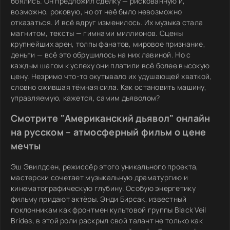
боялись. Он предложил сделку — рискованную и,
возможно, роковую, но от неё было невозможно
отказаться. И всё вдруг изменилось. Их музыка стала
магнитом, тексты — гимнами миллионов. Сцены
крупнейших арен, толпы фанатов, мировое признание,
деньги — всё это обрушилось на них лавиной. Но с
каждым шагом к успеху они платили всё более высокую
цену. Незримо что-то окутывало их удушающей хваткой,
словно ожившая тёмная сила. Как остановить машину,
управляемую, кажется, самим дьяволом?
Смотрите "Американский дьявол" онлайн
на русском – атмосферный фильм о цене
мечты
Эш Эвилдсен, режиссёр этого уникального проекта,
мастерски сочетает музыкальную драматургию и
кинематографическую глубину. Особую энергетику
фильму придают актёры. Энди Бирсак, известный
поклонникам как фронтмен культовой группы Black Veil
Brides, в этой роли раскрыл свой талант не только как