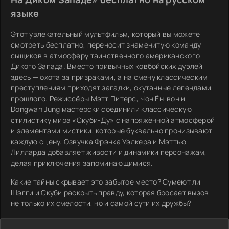
языке
Этот увлекательный мультфильм, который вы можете
смотреть бесплатно, переносит знаменитую команду
сыщиков в атмосферу таинственного американского
Дикого Запада. Вместо привычных ковбойских дуэлей
здесь — охота за призраками, а на смену классическим
преступлениям приходят загадки, окутанные легендами
прошлого. Режиссёры Мэтт Питерс, Чон Ён-вон и
Dongwan Jung мастерски соединили классическую
стилистику мира «Скуби-Ду» с напряжённой атмосферой
и элементами мистики, которые буквально пронизывают
каждую сцену. Озвучка Фрэнка Уэлкера и Мэттью
Лилларда добавляет живости и динамики персонажам,
делая приключения запоминающимися.
Какие тайны скрывает это забытое место? Сумеют ли
Шэгги и Скуби раскрыть правду, которая бросает вызов
не только их смелости, но и самой сути их дружбы?