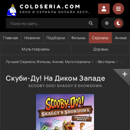
COLDSERIA.COM
КИНО И СЕРИАЛЫ ОНЛАЙН БЕСПЛАТНО
Главная
Новинки
Подборки
Фильмы
Сериалы
Аниме
Мультсериалы
Дорамы
Лучшие Сериалы, Фильмы, Аниме, Мультсериалы
»
Вестерны
» Скуби-Ду! На Диком Западе
Скуби-Ду! На Диком Западе
SCOOBY-DOO! SHAGGY'S SHOWDOWN