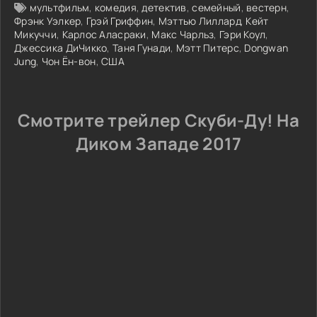
мультфильм
,
комедия
,
детектив
,
семейный
,
вестерн
,
Фрэнк Уэлкер
,
Грэй Гриффин
,
Мэттью Лиллард
,
Кейт
Микуччи
,
Карлос Аласраки
,
Макс Чарльз
,
Гэри Коул
,
Джессика ДиЧикко
,
Таня Гунади
,
Мэтт Питерс
,
Dongwan
Jung
,
Чон Ён-вон
,
США
Смотрите трейлер Скуби-Ду! На
Диком Западе 2017