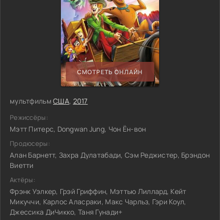
СМОТРЕТЬ ОНЛАЙН
мультфильм
США
,
2017
Режиссёры:
Мэтт Питерс, Dongwan Jung, Чон Ён-вон
Продюсеры:
Алан Барнетт, Захра Дулатабади, Сэм Реджистер, Брэндон
Виетти
Актёры:
Фрэнк Уэлкер, Грэй Гриффин, Мэттью Лиллард, Кейт
Микуччи, Карлос Аласраки, Макс Чарльз, Гэри Коул,
Джессика ДиЧикко, Таня Гунади+