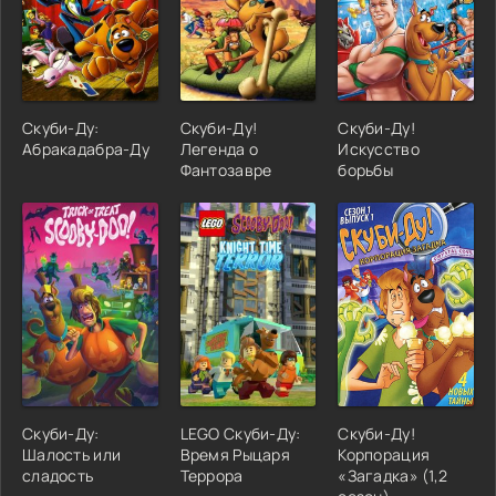
Скуби-Ду:
Скуби-Ду!
Скуби-Ду!
Абракадабра-Ду
Легенда о
Искусство
Фантозавре
борьбы
Скуби-Ду:
LEGO Скуби-Ду:
Скуби-Ду!
Шалость или
Время Рыцаря
Корпорация
сладость
Террора
«Загадка» (1,2