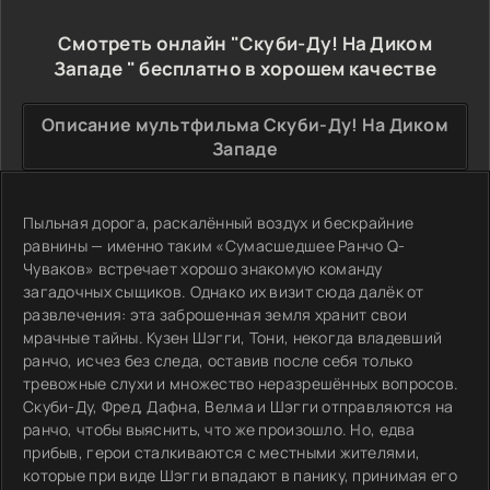
Смотреть онлайн "Скуби-Ду! На Диком
Западе " бесплатно в хорошем качестве
Описание мультфильма Скуби-Ду! На Диком
Западе
Пыльная дорога, раскалённый воздух и бескрайние
равнины — именно таким «Сумасшедшее Ранчо Q-
Чуваков» встречает хорошо знакомую команду
загадочных сыщиков. Однако их визит сюда далёк от
развлечения: эта заброшенная земля хранит свои
мрачные тайны. Кузен Шэгги, Тони, некогда владевший
ранчо, исчез без следа, оставив после себя только
тревожные слухи и множество неразрешённых вопросов.
Скуби-Ду, Фред, Дафна, Велма и Шэгги отправляются на
ранчо, чтобы выяснить, что же произошло. Но, едва
прибыв, герои сталкиваются с местными жителями,
которые при виде Шэгги впадают в панику, принимая его