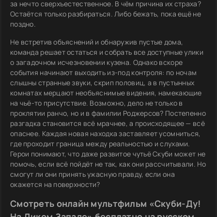
за нечто сверхъестественное. В чём причина их страха?
Остаётся только разбираться. Либо бежать, пока ещё не
поздно.
Не встретив объяснений и обнаружив пустые дома,
команда решает остаться и собрать все доступные улики
о загадочном исчезновении кузена. Однако вскоре
события начинают выходить из-под контроля: по ночам
слышны странные звуки, скрип половиц, а в пустынных
комнатах мерцают необъяснимые видения, намекающие
на чьё-то присутствие. Возможно, дело не только в
проклятии ранчо, но и в фамилии Роджерсов? Постепенно
разгадка становится всё мрачнее, а происходящее — всё
опаснее. Каждая новая находка заставляет усомниться,
где проходит граница между реальностью и слухами.
Герои понимают, что даже развитое чутьё Скуби может не
помочь, если всё пойдёт не так, как они рассчитывали. Но
смогут ли они принять ужасную правду, если она
окажется на поверхности?
Смотреть онлайн мультфильм «Скуби-Ду!
На Диком Западе» бесплатно на русском