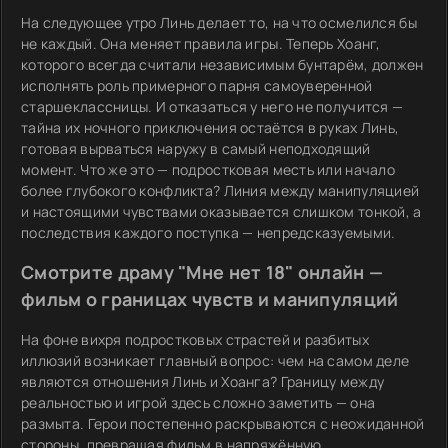
На следующее утро Линь делает то, на что осмелился бы
не каждый. Она меняет правила игры. Теперь Хоанг,
которого всегда считали независимым бунтарём, должен
исполнять роль примерного парня самоуверенной
старшеклассницы. И отказаться у него не получится —
тайна их ночного приключения остаётся в руках Линь,
готовая вырваться наружу в самый неподходящий
момент. Что же это — подростковая месть или начало
более глубокого конфликта? Линия между манипуляцией
и настоящими чувствами оказывается слишком тонкой, а
последствия каждого поступка — непредсказуемыми.
Смотрите драму "Мне нет 18" онлайн —
фильм о границах чувств и манипуляций
На фоне вихря подростковых страстей и разбитых
иллюзий возникает главный вопрос: чем на самом деле
являются отношения Линь и Хоанга? Границу между
реальностью и игрой здесь сложно заметить — она
размыта. Герои постепенно раскрываются с неожиданной
стороны, превращая фильм в напряжённую