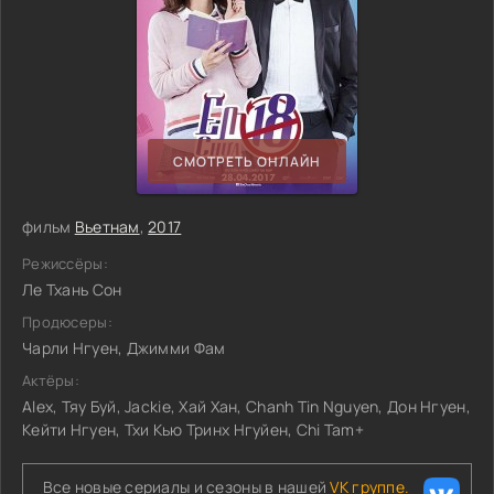
СМОТРЕТЬ ОНЛАЙН
фильм
Вьетнам
,
2017
Режиссёры:
Ле Тхань Сон
Продюсеры:
Чарли Нгуен, Джимми Фам
Актёры:
Alex, Тяу Буй, Jackie, Хай Хан, Chanh Tin Nguyen, Дон Нгуен,
Кейти Нгуен, Тхи Кью Тринх Нгуйен, Chi Tam+
Все новые сериалы и сезоны в нашей
VK группе.