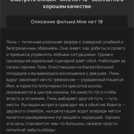
хорошем качестве
Описание фильма Мне нет 18
Линь — типичная школьная задира с коварной улыбкой и
безграничным обаянием. Она знает, как добиться своего
и привыкла управлять любыми ситуациями. Однако
однажды её идеальный сценарий даёт сбой. Наблюдая за
своим парнем Тони, блистающим на баскетбольной
площадке и вызывающим восхищение у девушек, Линь
вдруг замечает нечто тревожное — украденный поцелуй.
Йен, вторая по популярности красотка школы,
оказывается в центре измены. Но вместо того чтобы
впасть в отчаяние, Линь выбирает другой путь — путь
мести. Рычащая интрига приводит её в объятия Хоанга —
дерзкого плейбоя, чья репутация ходит впереди него и
кажется одновременно пугающей и чарующей. Однако
эта ночь становится чем-то большим, нежели просто
попыткой забыть обиды.