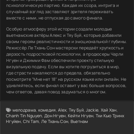
психологическую партию. Каждая их ссора, интрига и
случайный взгляд заставляют зрителя переживать
вместе с ними, не отпуская до самого финала.
Особую атмосферу этой истории создали молодые
вьетнамские актёры Алекс и Тяу Буй, которые добавили
своим героям реалистичности и эмоциональной глубины.
Режиссёр Ле Тхань Сон мастерски передаёт хрупкость и
дерзость подростковой психологии, а продюсеры Чарли
Нгуен и Джимми Фам обеспечили проекту стильную
визуальную подачу. Если вы хотите погрузиться в мир,
где страсти накаляются до предела, обязательно
посмотрите "Мне нет 18" на русском языке или онлайн. Не
удивляйтесь, если финал оставит у вас больше вопросов,
чем ответов, давая повод задуматься о многом.
мелодрама
,
комедия
,
Alex
,
Тяу Буй
,
Jackie
,
Хай Хан
,
Chanh Tin Nguyen
,
Дон Нгуен
,
Кейти Нгуен
,
Тхи Кью Тринх
Нгуйен
,
Chi Tam
,
Ле Тхань Сон
,
Вьетнам