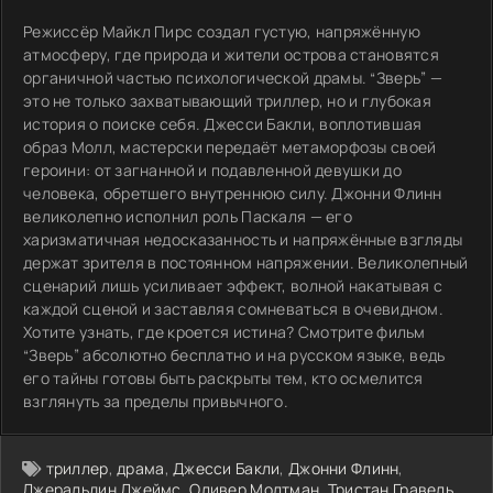
Режиссёр Майкл Пирс создал густую, напряжённую
атмосферу, где природа и жители острова становятся
органичной частью психологической драмы. “Зверь” —
это не только захватывающий триллер, но и глубокая
история о поиске себя. Джесси Бакли, воплотившая
образ Молл, мастерски передаёт метаморфозы своей
героини: от загнанной и подавленной девушки до
человека, обретшего внутреннюю силу. Джонни Флинн
великолепно исполнил роль Паскаля — его
харизматичная недосказанность и напряжённые взгляды
держат зрителя в постоянном напряжении. Великолепный
сценарий лишь усиливает эффект, волной накатывая с
каждой сценой и заставляя сомневаться в очевидном.
Хотите узнать, где кроется истина? Смотрите фильм
“Зверь” абсолютно бесплатно и на русском языке, ведь
его тайны готовы быть раскрыты тем, кто осмелится
взглянуть за пределы привычного.
триллер
,
драма
,
Джесси Бакли
,
Джонни Флинн
,
Джеральдин Джеймс
,
Оливер Молтман
,
Тристан Гравель
,