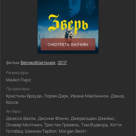
СМОТРЕТЬ ОНЛАЙН
фильм
Великобритания
,
2017
Режиссёры:
Майкл Пирс
Продюсеры:
Кристиан Броуди, Лорен Дарк, Ивана МакКиннон, Дэвид
Коссе
Актёры:
Джесси Бакли, Джонни Флинн, Джеральдин Джеймс,
Оливер Молтман, Тристан Гравель, Тим Вудворд, Хэтти
Готобед, Шеннон Тарбет, Morgan Best+