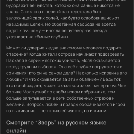
будоражит её чувства, которых она раньше никогда не
знала. С ним она в первый раз перестала быть
заложницей своих ролей, как будто освободившись от
невидимых цепей. Но обретённая свобода не всегда
ведёт к лучшему — иногда её путеводная звезда
указывает на тёмные глубины.
Может ли доверие к едва знакомому человеку подарить
спасение? Когда жители острова начинают подозревать
Паскаля в серии жестоких убийств, Молл оказывается
перед трудным выбором. Она всё глубже погружается в
сомнения: кто он на самом деле? Насколько искренна его
любовь? И что скрывается за этим обаянием? Ведь тот,
кто освобождает, может оказаться заклятым врагом. Чем
больше Молл узнаёт о своём новом избраннике, тем
больше запутывается в сети собственных страхов и
желаний. Вопросы любви и правды оборачиваются игрой
на выживание — не только её чувств, но и жизни.
Смотрите “Зверь” на русском языке
онлайн