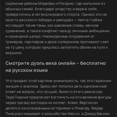
скромные районы Мадейры и Росарио, где мальчики из
обычных семей, благодаря упорству и вере в себя,
превратились в легенд мирового спорта. Однако это не
просто рассказ о победах и рекордах — лента глубже
исследует такие темы, как давление славы, вечное
сравнение, а также конфликт между личными амбициями
и командной целью. Неожиданные откровения от
тренеров, партнеров и даже соперников проливают свет
на ту цену, которую пришлось заплатить обоим на пути к
вершине.
Смотрите дуэль века онлайн – бесплатно
на русском языке
Что придает этой картине уникальность, так это гармония
эмоции и анализа. Здесь нет попыток дать однозначный
ответ на вопрос, кто лучший. Вместо этого режиссер
Тара Пирния предлагает взглянуть на эти великие фигуры
через призму взглядов их коллег: Алекс Фергюсон
делится эксклюзивными историями о Роналду, Жерар
Пике рассказывает о волшебстве Месси, а Дэвид Бекхэм