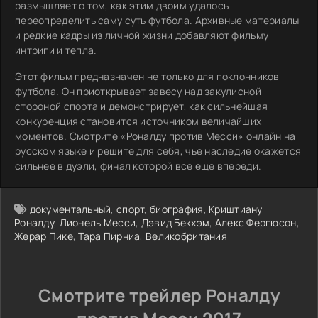
размышляет о том, как этим двоим удалось
переопределить саму суть футбола. Архивные материалы
и редкие кадры из личной жизни добавляют фильму
интриги и тепла.
Этот фильм предназначен не только для поклонников
футбола. Он приоткрывает завесу над закулисной
стороной спорта и демонстрирует, как сильнейшая
конкуренция становится источником величайших
моментов. Смотрите «Роналду против Месси» онлайн на
русском языке и решите для себя, чье наследие окажется
сильнее в дуэли, финал которой все еще впереди.
документальный
,
спорт
,
биография
,
Криштиану
Роналду
,
Лионель Месси
,
Дэвид Бекхэм
,
Алекс Фергюсон
,
Жерар Пике
,
Тара Пирниа
,
Великобритания
Смотрите трейлер Роналду