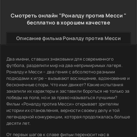
Смотреть онлайн "Роналду против Месси "
бесплатно в хорошем качестве
Описание фильма Роналду против Месси
Два имени, ставших знаковыми для современного
футбола, разделили мир на два непримиримых лагеря.
Роналду и Месси – два гения с абсолютно разными
подходами к игре – вызывают восхищение, вдохновение и
бесконечные споры. Что ими движет? Какие испытания
закалили их характеры и заставили бороться не только за
победы на поле, но и за право называться лучшими?
Фильм «Роналду против Месси» открывает зрителям
истории их становления, верности своему делу и той
легендарной конкуренции, которая продолжалась больше
десяти лет.
От первых шагов к славе фильм переносит нас в