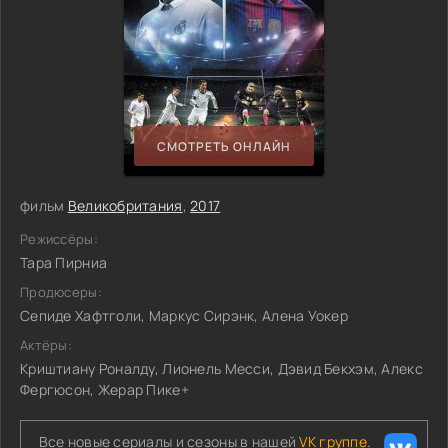
СМОТРЕТЬ ОНЛАЙН
фильм
Великобритания
,
2017
Режиссёры:
Тара Пирниа
Продюсеры:
Сепиде Хафтголи, Маркус Сирэнк, Алена Уокер
Актёры:
Криштиану Роналду, Лионель Месси, Дэвид Бекхэм, Алекс
Фергюсон, Жерар Пике+
Все новые сериалы и сезоны в нашей
VK группе.