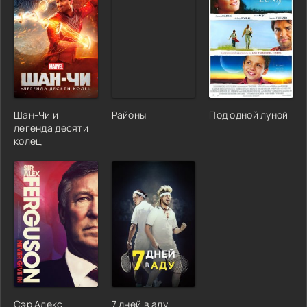
Шан-Чи и
Районы
Под одной луной
легенда десяти
колец
Сэр Алекс
7 дней в аду