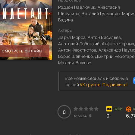
Продюсеры:
Родион Павлючик, Анастасия
Шипулина, Виталий Гулмасян, Мари
Бадина
Актёры:
Дарья Мороз, Антон Васильев,
Анатолий Лобоцкий, Анфиса Черных
Антон Феоктистов, Александр Наумо
СМОТРЕТЬ ОНЛАЙН
Борис Шевченко, Дмитрий Чеботарё
Максим Важов+
Все новые сериалы и сезоны в
нашей
VK группе. Подпишись!
0
0
6.7
0
Голосов: