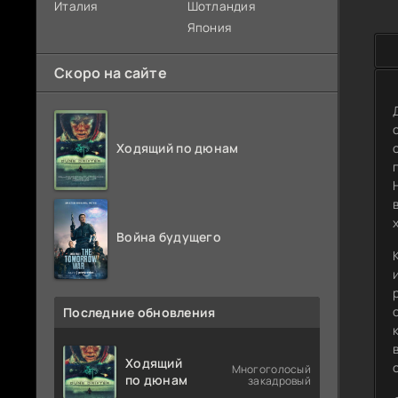
Италия
Шотландия
Япония
Скоро на сайте
Ходящий по дюнам
Война будущего
Последние обновления
Ходящий
Многоголосый
по дюнам
закадровый