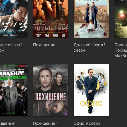
шее из зол 1
Похищение
Далекий город 1
Повер
он
сезон
Похищ
МакВ
ищение
Похищение 1
Офис 9 сезон