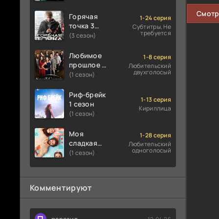
Смотр
Горячая
1-24 серия
точка 3
Субтитры, Не
требуется
сезон
(3 сезон)
Любимое
1-8 серия
прошлое 1
Любительский
двухголосый
сезон
(1 сезон)
Риф-брейк
1-13 серия
1 сезон
Кириллица
(1 сезон)
Моя
1-28 серия
сладкая
Любительский
одноголосый
ложь 1
(1 сезон)
сезон
Комментируют