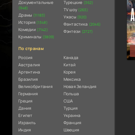
Документальные
Турецкие
(362)
(948)
TV шоу
(263)
Драмы
(11183)
Ужасы
(920)
История
(1348)
Фантастика
(2046)
Комедии
(7142)
Фэнтези
(2727)
Криминалы
(3809)
По странам
Россия
Канада
Австралия
Китай
Аргентина
Корея
Бразилия
Мексика
Великобритания
Новая Зеландия
Германия
Польша
Греция
США
Дания
Турция
Египет
Украина
Израиль
Франция
Индия
Швеция