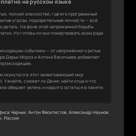
сплатно на русском языке
тью, полной опасностей, где его программный
рытые угрозы, подозрительные личности — всё
ю деталь. На фоне этой напряженной борьбы
атия. Но готовы ли они пожертвовать всем ради
роисходящим событиям — от напряжённого ритма
ра Дарьи Мороз и Антона Васильева добавляет
 происходящее.
ью окунуться в этот захватывающий мир
 Узнайте, сможет ли Денис найти отца и что
ла обещает увлечь и надолго остаться в памяти.
фиса Черных
,
Антон Феоктистов
,
Александр Наумов
,
ч
,
Россия