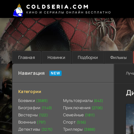
COLDSERIA.COM
КИНО И СЕРИАЛЫ ОНЛАЙН БЕСПЛАТНО
Главная
Новинки
Подборки
Фильмы
Навигация
Луч
Ди
Категории
Боевики
Мультсериалы
(3589)
(643)
Биографии
Приключения
(1149)
(2706)
Вестерны
Семейные
(122)
(1811)
Военные
Спорт
(797)
(556)
Детективы
Триллеры
(3275)
(3888)