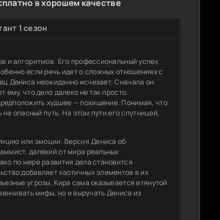
сплатно в хорошем качестве
ант 1 сезон
ов и алгоритмов. Его профессиональный успех
собенно если речь идет о сложных отношениях с
тец Дениса неожиданно исчезает. Сначала он
 ему, что дело далеко не так просто.
предположить худшее — похищение. Понимая, что
ь на опасный путь. На этом пути его спутницей,
туицию или эмоции. Версия Дениса об
аммист, далёкий от мира реальных
ако по мере развития дела становится
ьство добавляет хаотичных элементов в их
рьезные угрозы. Кира сама оказывается втянутой
звенчивать мифы, но и выручать Дениса из