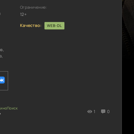
Ограничение:
я
12+
Качество:
WEB-DL
,
в,
в,
1
0
7