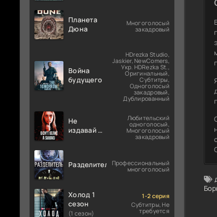
Планета
Многоголосый
Дюна
закадровый
HDrezka Studio,
Jaskier, NewComers,
Укр. HDRezka St.,
Война
Оригинальный,
будущего
Субтитры,
Одноголосый
закадровый,
Дублированный
Любительский
Не
одноголосый,
издавай ни
Многоголосый
закадровый
звука
Профессиональный
Разделитель
многоголосый
Бор
Холод 1
1-2 серия
сезон
Субтитры, Не
требуется
(1 сезон)