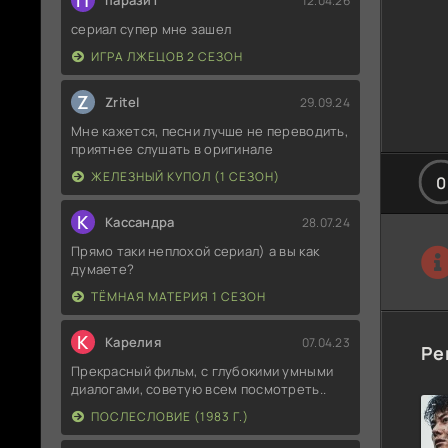
П
паразит
12.04.26
сериал супер мне зашел
ИГРА ЛЖЕЦОВ 2 СЕЗОН
Z
Zritel
29.09.24
Мне кажется, песни лучше не переводить,
приятнее слушать в оригинале
ЖЕЛЕЗНЫЙ КУПОЛ (1 СЕЗОН)
0
К
Кассандра
28.07.24
Прямо таки неплохой сериал) а вы как
думаете?
ТЁМНАЯ МАТЕРИЯ 1 СЕЗОН
К
Карелия
07.04.23
Ре
Прекрасный фильм, с глубокими умными
диалогами, советую всем посмотреть..
ПОСЛЕСЛОВИЕ (1983 Г.)