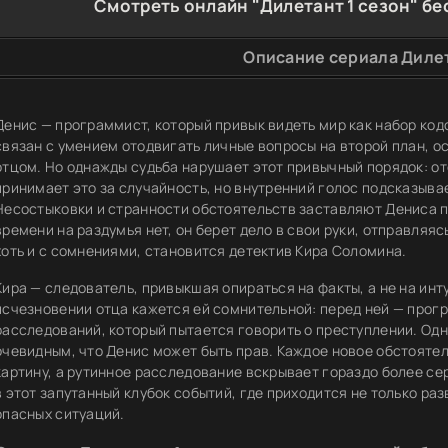
Смотреть онлайн "Дилетант 1 сезон" бе
Описание сериала Дилет
Денис — программист, который привык видеть мир как набор код
связан с умением отодвигать личные вопросы на второй план, о
отцом. Но однажды судьба нарушает этот привычный порядок: о
принимает это за случайность, но внутренний голос подсказывает
Несостыковки и странности обстоятельств заставляют Дениса 
времени на раздумья нет, он берет дело в свои руки, отправляяс
хоть и с сомнениями, становится детектив Кира Соломина.
Кира — следователь, привыкшая опираться на факты, а не на ин
исчезновении отца кажется ей сомнительной: перед ней — прогр
расследований, который пытается говорить о преступлении. Одн
очевидным, что Денис может быть прав. Каждое новое обстоятел
картину, а рутинное расследование вскрывает гораздо более се
в этот запутанный клубок событий, где приходится не только ра
опасных ситуаций.