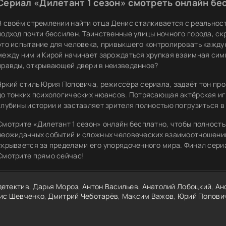
Сериал «Дилетант 1 сезон» смотреть онлайн бе
В своём стремлении найти отца Денис сталкивается с реальнос
подход почти бессилен. Таинственные улицы ночного города, ск
это испытание для человека, привыкшего контролировать кажду
между ним и Кирой начинает зарождаться хрупкая взаимная симп
правды, открывающей двери в неизведанное?
Яркий стиль Юрия Поповича, режиссёра сериала, задаёт тон п
до тонких психологических нюансов. Потрясающая актёрская иг
глубины истории и заставляет зрителя полностью погрузиться в
Смотрите «Дилетант 1 сезон» онлайн бесплатно, чтобы полност
неожиданных событий и сложных человеческих взаимоотношений.
скрывается за пределами его упорядоченного мира. Финал сериа
Смотрите прямо сейчас!
детектив
,
Дарья Мороз
,
Антон Васильев
,
Анатолий Лобоцкий
,
Ан
ис Шевченко
,
Дмитрий Чеботарёв
,
Максим Важов
,
Юрий Попови