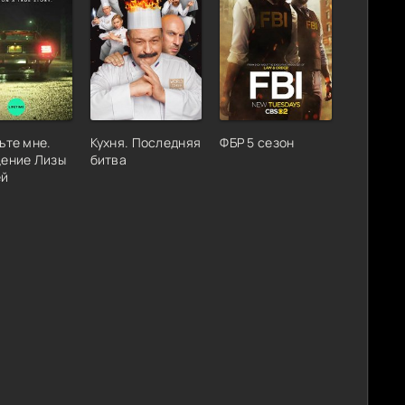
ьте мне.
Кухня. Последняя
ФБР 5 сезон
ение Лизы
битва
ей