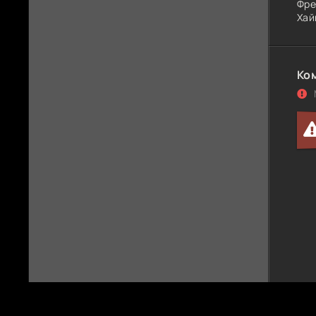
Фре
Хай
Ко