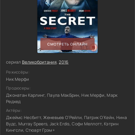
СМОТРЕТЬ ОНЛАЙН
сериал
Великобритания
,
2016
Режиссёры:
Ник Мерфи
Продюсеры:
Джонатан Карлинг, Паула МакБрин, Ник Мерфи, Марк
Редхед
Актёры:
Джеймс Несбитт, Женевьев О’Рейли, Патрик О’Кейн, Нина
Вудс, Murray Speers, Jack Erdis, Софи Меллотт, Кэтрин
Кингсли, Стюарт Грэм+