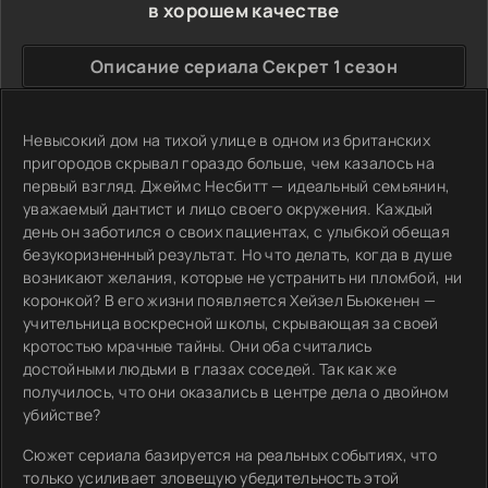
в хорошем качестве
Описание сериала Секрет 1 сезон
Невысокий дом на тихой улице в одном из британских
пригородов скрывал гораздо больше, чем казалось на
первый взгляд. Джеймс Несбитт — идеальный семьянин,
уважаемый дантист и лицо своего окружения. Каждый
день он заботился о своих пациентах, с улыбкой обещая
безукоризненный результат. Но что делать, когда в душе
возникают желания, которые не устранить ни пломбой, ни
коронкой? В его жизни появляется Хейзел Бьюкенен —
учительница воскресной школы, скрывающая за своей
кротостью мрачные тайны. Они оба считались
достойными людьми в глазах соседей. Так как же
получилось, что они оказались в центре дела о двойном
убийстве?
Сюжет сериала базируется на реальных событиях, что
только усиливает зловещую убедительность этой