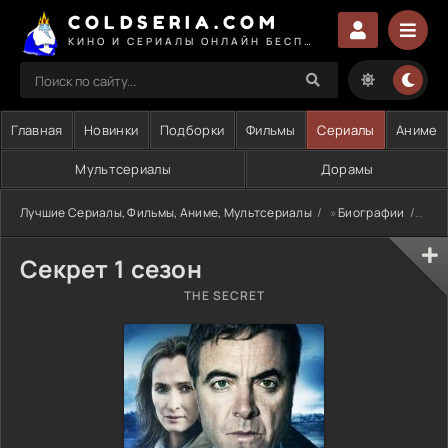
COLDSERIA.COM
КИНО И СЕРИАЛЫ ОНЛАЙН БЕСПЛАТНО
Главная
Новинки
Подборки
Фильмы
Сериалы
Аниме
Мультсериалы
Дорамы
Лучшие Сериалы, Фильмы, Аниме, Мультсериалы
»
Биографии
» Се
Секрет 1 сезон
THE SECRET