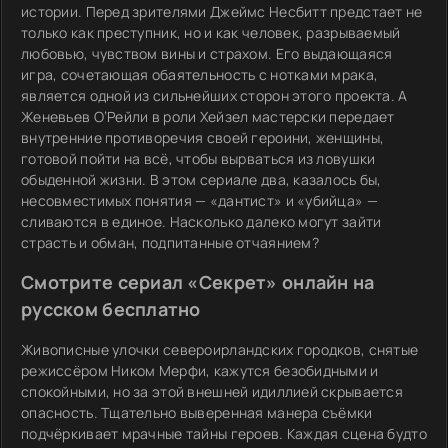
истории. Перед зрителями Джеймс Несбитт предстает не
только как преступник, но и как человек, разрываемый
любовью, чувством вины и страхом. Его выдающаяся
игра, сочетающая обаятельность с нотками мрака,
является одной из сильнейших сторон этого проекта. А
Женевьев О’Рейли в роли Хейзел мастерски передает
внутренние противоречия своей героини, женщины,
готовой пойти на всё, чтобы вырваться из ловушки
обыденной жизни. В этом сериале два, казалось бы,
несовместимых понятия — «дантист» и «убийца» —
сливаются в единое. Насколько далеко могут зайти
страсть и обман, подпитанные отчаянием?
Смотрите сериал «Секрет» онлайн на
русском бесплатно
Живописные улочки североирландских городков, снятые
режиссёром Ником Мерфи, кажутся безобидными и
спокойными, но за этой внешней идиллией скрывается
опасность. Тщательно выверенная манера съёмки
подчёркивает мрачные тайны героев. Каждая сцена будто