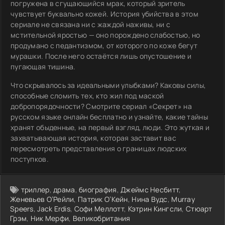
погружена в сгущающийся мрак, который зритель
чувствует буквально кожей. История убийства в этом
сериале не связана ни с жаждой наживы, ни с
мстительной яростью — оно порождено слабостью, но
продумано с педантизмом, от которого по коже бегут
мурашки. После него остаётся лишь опустошение и
пугающая тишина.
Что скрывалось за идеальными улыбками? Каковы силы,
способные сломить тех, кто жил под маской
добропорядочности? Смотрите сериал «Секрет» на
русском языке онлайн бесплатно и узнайте, какие тайны
хранят обыденные, на первый взгляд, люди. Это жуткая и
захватывающая история, которая заставит вас
пересмотреть представления о границах людских
поступков.
триллер
,
драма
,
биография
,
Джеймс Несбитт
,
Женевьев О’Рейли
,
Патрик О’Кейн
,
Нина Вудс
,
Murray
Speers
,
Jack Erdis
,
Софи Меллотт
,
Кэтрин Кингсли
,
Стюарт
Грэм
,
Ник Мерфи
,
Великобритания