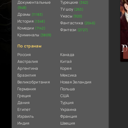
Документальные
Турецкие
(362)
(948)
TV шоу
(263)
Драмы
(11183)
Ужасы
(920)
История
(1348)
Фантастика
(2046)
Комедии
(7142)
Фэнтези
(2727)
Криминалы
(3809)
По странам
Россия
Канада
Австралия
Китай
Аргентина
Корея
Бразилия
Мексика
Великобритания
Новая Зеландия
Германия
Польша
Греция
США
Дания
Турция
Египет
Украина
Израиль
Франция
Индия
Швеция