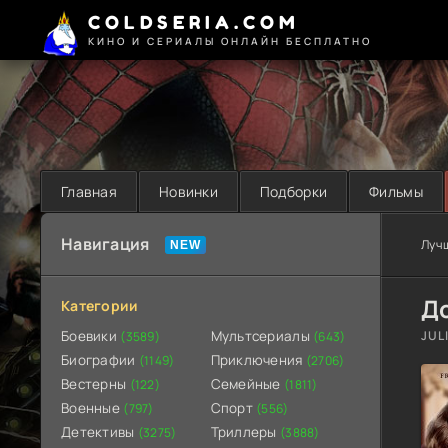
COLDSERIA.COM
КИНО И СЕРИАЛЫ ОНЛАЙН БЕСПЛАТНО
Главная
Новинки
Подборки
Фильмы
Навигация
Луч
Д
Категории
Боевики
Мультсериалы
JUL
(3589)
(643)
Биографии
Приключения
(1149)
(2706)
Вестерны
Семейные
(122)
(1811)
Военные
Спорт
(797)
(556)
Детективы
Триллеры
(3275)
(3888)