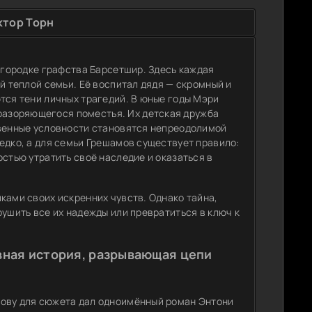
ктор Торн
в городке графства Барсетшир. Здесь каждая
й теплой семьи. Её воспитал дядя — скромный и
тся тени личных трагедий. В юные годы Мэри
азоряющегося поместья. Их детская дружба
твенные условности становятся непреодолимой
едко, а для семьи Грешамов существует правило:
остью утратить своё наследие и оказаться в
ками своих искренних чувств. Однако тайна,
рушить все их надежды или превратиться в ключ к
вная история, разрывающая цепи
нову для сюжета дал одноимённый роман Энтони