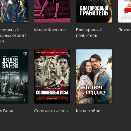
городный
Милая Фрэнсис
Благородный
Лихач
здный отряд 1
грабитель
он
я Ваня
Соломенные псы
Ключ любви