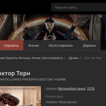
Сериалы
Аниме
Мультсериалы
Дорамы
шие Сериалы, Фильмы, Аниме, Мультсериалы
»
Драмы
» Доктор Торн
октор Торн
IAN FELLOWES PRESENTS DOCTOR THORNE
сериал
Великобритания
,
2016
Режиссёры:
Найалл Маккормик