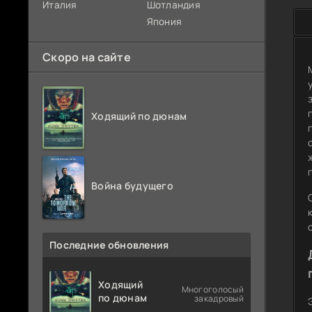
Италия
Шотландия
Япония
Скоро на сайте
Ходящий по дюнам
Война будущего
Последние обновления
Ходящий
Многоголосый
по дюнам
закадровый