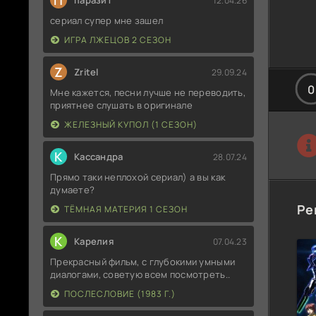
П
паразит
12.04.26
сериал супер мне зашел
ИГРА ЛЖЕЦОВ 2 СЕЗОН
Z
Zritel
29.09.24
0
Мне кажется, песни лучше не переводить,
приятнее слушать в оригинале
ЖЕЛЕЗНЫЙ КУПОЛ (1 СЕЗОН)
К
Кассандра
28.07.24
Прямо таки неплохой сериал) а вы как
думаете?
Ре
ТЁМНАЯ МАТЕРИЯ 1 СЕЗОН
К
Карелия
07.04.23
Прекрасный фильм, с глубокими умными
диалогами, советую всем посмотреть..
ПОСЛЕСЛОВИЕ (1983 Г.)