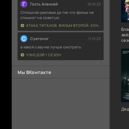
Г
Гость Алексей
16.01.23
Сплошная реклама да тик что фильм не
слышно! не советую
АТАКА ТИТАНОВ. ФИЛЬМ ВТОРОЙ: КОНЕЦ СВЕТА
Бла
звё
С
Суетолог
11.01.23
сез
в какой озвучке лучше смотреть
УЭНСДЭЙ 1 СЕЗОН
Мы ВКонтакте
Дяд