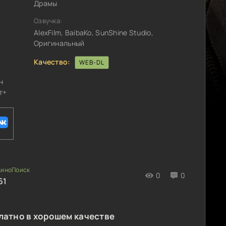
Драмы
н
Озвучка:
AlexFilm, BaibaKo, SunShine Studio,
Оригинальный
Качество:
WEB-DL
н
т+
0
0
61
латно в хорошем качестве