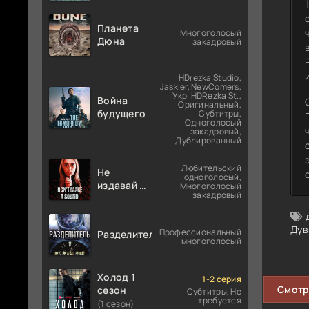
Планета
Многоголосый
Дюна
закадровый
HDrezka Studio,
Jaskier, NewComers,
Укр. HDRezka St.,
Война
Оригинальный,
будущего
Субтитры,
Одноголосый
закадровый,
Дублированный
Любительский
Не
одноголосый,
издавай ни
Многоголосый
закадровый
звука
Дув
Профессиональный
Разделитель
многоголосый
Холод 1
1-2 серия
Смотр
сезон
Субтитры, Не
требуется
(1 сезон)