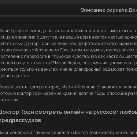
Описание сериала До
Мэри Трэфтон никогда не знала иной жизни, кроме тихого быта 
улица ей знакома с детства, а каждый дом кажется частью едино
заботливый доктор Торн, за внешней добротой которого скрываю
познакомилась с Фрэнсисом Грешамом-младшим, наследником р
постепенно переросла в глубокое чувство. Но как часто общес
стеной на пути к счастью? Мэри бедна, её фамилию упоминают р
жениться только на деньгах, иначе благородный род может полн
пучине долгов.
Оказавшись в центре интриг, Мэри и Фрэнсис становятся пленни
которую доктор Торн бережно хранил долгие годы, способна раз
спасению.
Доктор Торн смотреть онлайн на русском: любо
предрассудков
Эмоциональная глубина сериала «Доктор Торн» неслучайна: ос