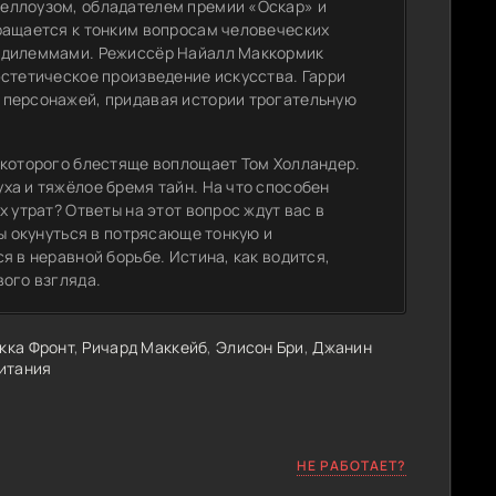
еллоузом, обладателем премии «Оскар» и
ращается к тонким вопросам человеческих
и дилеммами. Режиссёр Найалл Маккормик
эстетическое произведение искусства. Гарри
 персонажей, придавая истории трогательную
 которого блестяще воплощает Том Холландер.
ха и тяжёлое бремя тайн. На что способен
 утрат? Ответы на этот вопрос ждут вас в
бы окунуться в потрясающе тонкую и
я в неравной борьбе. Истина, как водится,
вого взгляда.
кка Фронт
,
Ричард Маккейб
,
Элисон Бри
,
Джанин
итания
НЕ РАБОТАЕТ?