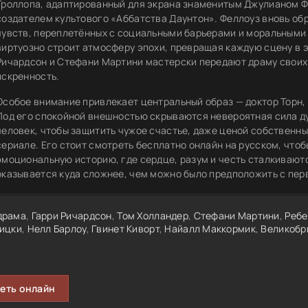
Троллопа, адаптированный для экрана знаменитым Джулианом Ф
создателем культового «Аббатства Даунтон». Феллоуз вновь об
чувств, переплетённых с социальными барьерами и моральным
виртуозно строит атмосферу эпохи, превращая каждую сцену в 
Ричардсон и Стефани Мартини мастерски передают драму своих
искренность.
Особое внимание привлекает центральный образ — доктор Торн,
Под его спокойной внешностью скрываются невероятная сила ду
человек, чтобы защитить чужое счастье, даже ценой собственных
сериале. Его стоит смотреть бесплатно онлайн на русском, что
эмоциональную историю, где сердце, разум и честь сталкиваютс
оказывается куда сложнее, чем можно было предположить с пер
драма
,
Гарри Ричардсон
,
Том Холландер
,
Стефани Мартини
,
Ребе
ицки
,
Нелл Барлоу
,
Гвинет Киворт
,
Найалл Маккормик
,
Великобр
еть онлайн