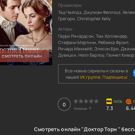
Продюсеры:
Тед Чайлдз, Джулиан Феллоуз, Хеле
Грегори, Christopher Kelly
Актёры:
Гарри Ричардсон, Том Холландер,
Стефани Мартини, Ребекка Фронт,
Ричард Маккейб, Элисон Бри, Джани
Дувицки, Нелл Барлоу, Гвинет Кивор
СМОТРЕТЬ ОНЛАЙН
Все новые сериалы и сезоны в
нашей
VK группе. Подпишись!
0
7.3
6.4
0
Голосов:
Смотреть онлайн "Доктор Торн " бесп