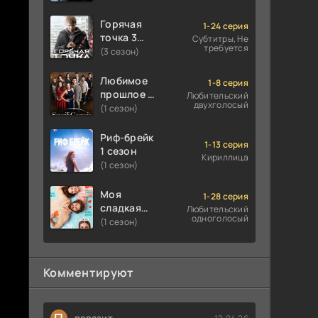
Горячая
1-24 серия
точка 3
Субтитры, Не
требуется
сезон
(3 сезон)
Любимое
1-8 серия
прошлое 1
Любительский
двухголосый
сезон
(1 сезон)
Риф-брейк
1-13 серия
1 сезон
Кириллица
(1 сезон)
Моя
1-28 серия
сладкая
Любительский
одноголосый
ложь 1
(1 сезон)
сезон
Комментируют