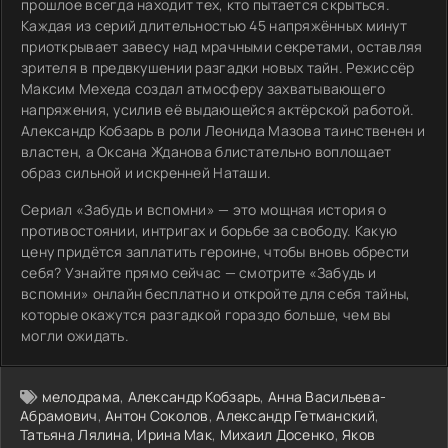
прошлое всегда находит тех, кто пытается скрыться.
Каждая из серий длительностью 45 напряжённых минут
приоткрывает завесу над мрачными секретами, оставляя
зрителя в предвкушении разгадки новых тайн. Режиссёр
Максим Мехеда создал атмосферу захватывающего
напряжения, усилив её выдающейся актёрской работой.
Александр Кобзарь в роли Леонида Мазова таинственен и
властен, а Оксана Жданова блистательно воплощает
образ сильной и искренней Наташи.
Сериал «Забудь и вспомни» — это мощная история о
противостоянии, интригах и борьбе за свободу. Какую
цену придётся заплатить героине, чтобы вновь обрести
себя? Узнайте прямо сейчас — смотрите «Забудь и
вспомни» онлайн бесплатно и откройте для себя тайны,
которые окажутся разгадкой гораздо больше, чем вы
могли ожидать.
мелодрама
,
Александр Кобзарь
,
Анна Васильева-
Абрамович
,
Антон Соколов
,
Александр Гетманский
,
Татьяна Лялина
,
Ирина Мак
,
Михаил Досенко
,
Яков