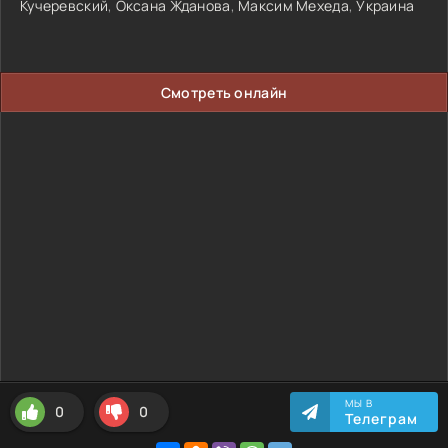
Кучеревский
,
Оксана Жданова
,
Максим Мехеда
,
Украина
Смотреть онлайн
МЫ В
0
0
Телеграм