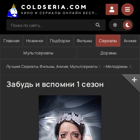
COLDSERIA.COM
КИНО И СЕРИАЛЫ ОНЛАЙН БЕСПЛАТНО
Главная
Новинки
Подборки
Фильмы
Сериалы
Аниме
Мультсериалы
Дорамы
Лучшие Сериалы, Фильмы, Аниме, Мультсериалы
»
Мелодрамы
» З
Забудь и вспомни 1 сезон