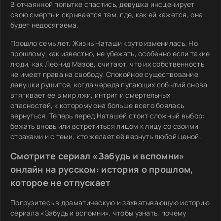
В отчаянной попытке спастись, девушка инсценирует
свою смерть и скрывается там, где, как ей кажется, она
будет недосягаема.
Прошло семь лет. Жизнь Наташи круто изменилась. Но
прошлому, как известно, не убежать, особенно если такие
люди, как Леонид Мазов, считают, что их собственность
не имеет права на свободу. Спокойное существование
девушки рушится, когда череда пугающих событий снова
втягивает её в мир лжи, интриг и смертельных
опасностей, к которому она больше всего боялась
вернуться. Теперь перед Наташей стоит сложный выбор:
бежать вновь или встретиться лицом к лицу со своими
страхами и с теми, кто желает её вернуть любой ценой.
Смотрите сериал «Забудь и вспомни»
онлайн на русском: история о прошлом,
которое не отпускает
Погрузитесь в драматическую и захватывающую историю
сериала «Забудь и вспомни», чтобы узнать, почему