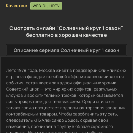
Качество:
WEB-DL, HDTV
Смотреть онлайн "Солнечный круг 1 сезон"
бесплатно в хорошем качестве
Описание сериала Солнечный круг 1 сезон
Лето 1979 года. Москва живёт в преддверии Олимпийских
игр, но за фасадом всеобщей эйфории разворачиваются
события, оставшиеся за кадром официальных хроник.
Советский цирк — это мир ярких софитов, разгульных
клоунов и восхитительных трюков, который оказывается
лишь прикрытием для теневых схем. Среди опилок и
запаха грима процветает подпольная торговля западным
контрабандным товаром. Чтобы разоблачить эту сеть,
следователь КГБ Александр Ершов, скрывая свои
намерения, проникает в труппу в образе скромного
пианиста. Но кто из этих артистов — акробатов,