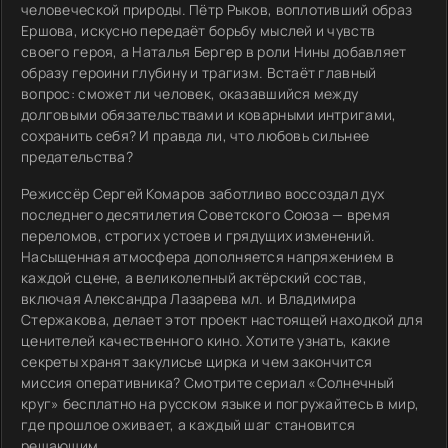
человеческой природы. Пётр Рыков, воплотивший образ
Ершова, искусно передаёт борьбу мыслей и чувств
своего героя, а Наталья Бергер в роли Нины добавляет
образу героини глубину и трагизм. Встаёт главный
вопрос: сможет ли человек, оказавшийся между
долговыми обязательствами и коварными интригами,
сохранить себя? И правда ли, что любовь сильнее
предательства?
Режиссёр Сергей Комаров заботливо воссоздал дух
последнего десятилетия Советского Союза — время
переломов, строгих устоев и грядущих изменений.
Насыщенная атмосфера дополняется напряжением в
каждой сцене, а великолепный актёрский состав,
включая Александра Лазарева мл. и Владимира
Стержакова, делает этот проект настоящей находкой для
ценителей качественного кино. Хотите узнать, какие
секреты хранят закулисье цирка и чем закончится
миссия оперативника? Смотрите сериал «Солнечный
круг» бесплатно на русском языке и погружайтесь в мир,
где прошлое оживает, а каждый шаг становится
решающим.