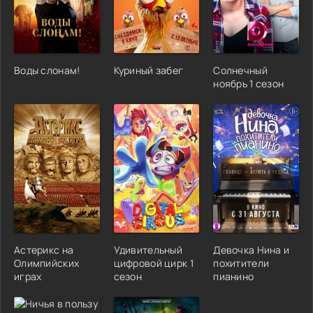
Воды слонам!
Куриный забег
Солнечный
ноябрь 1 сезон
Астерикс на
Удивительный
Девочка Нина и
Олимпийских
цифровой цирк 1
похитители
играх
сезон
пианино