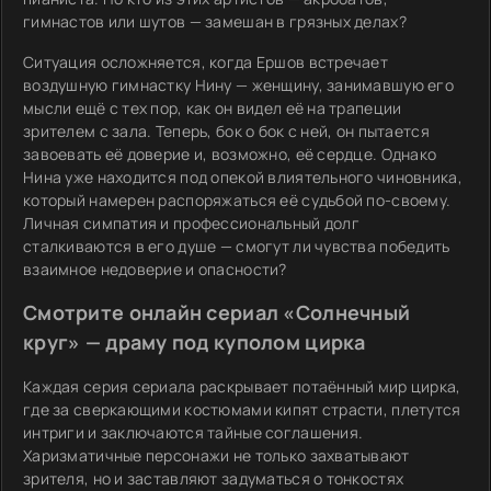
гимнастов или шутов — замешан в грязных делах?
Ситуация осложняется, когда Ершов встречает
воздушную гимнастку Нину — женщину, занимавшую его
мысли ещё с тех пор, как он видел её на трапеции
зрителем с зала. Теперь, бок о бок с ней, он пытается
завоевать её доверие и, возможно, её сердце. Однако
Нина уже находится под опекой влиятельного чиновника,
который намерен распоряжаться её судьбой по-своему.
Личная симпатия и профессиональный долг
сталкиваются в его душе — смогут ли чувства победить
взаимное недоверие и опасности?
Смотрите онлайн сериал «Солнечный
круг» — драму под куполом цирка
Каждая серия сериала раскрывает потаённый мир цирка,
где за сверкающими костюмами кипят страсти, плетутся
интриги и заключаются тайные соглашения.
Харизматичные персонажи не только захватывают
зрителя, но и заставляют задуматься о тонкостях