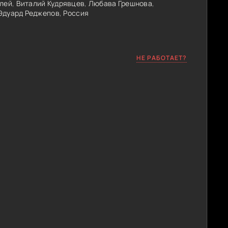
лей
,
Виталий Кудрявцев
,
Любава Грешнова
,
Эдуард Реджепов
,
Россия
НЕ РАБОТАЕТ?