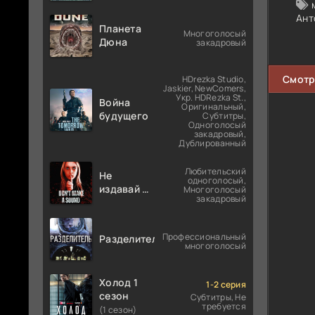
Ант
Планета
Многоголосый
Дюна
закадровый
Смотр
HDrezka Studio,
Jaskier, NewComers,
Укр. HDRezka St.,
Война
Оригинальный,
будущего
Субтитры,
Одноголосый
закадровый,
Дублированный
Любительский
Не
одноголосый,
издавай ни
Многоголосый
закадровый
звука
Профессиональный
Разделитель
многоголосый
Холод 1
1-2 серия
сезон
Субтитры, Не
требуется
(1 сезон)