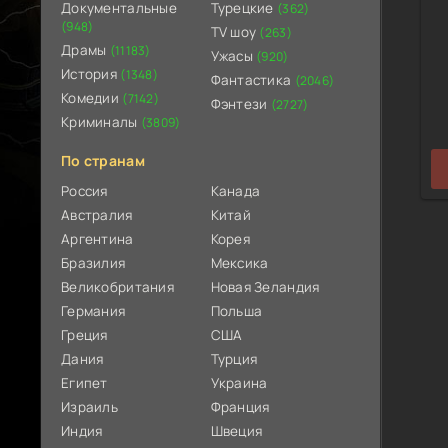
Документальные
Турецкие
(362)
(948)
TV шоу
(263)
Драмы
(11183)
Ужасы
(920)
История
(1348)
Фантастика
(2046)
Комедии
(7142)
Фэнтези
(2727)
Криминалы
(3809)
По странам
Россия
Канада
Австралия
Китай
Аргентина
Корея
Бразилия
Мексика
Великобритания
Новая Зеландия
Германия
Польша
Греция
США
Дания
Турция
Египет
Украина
Израиль
Франция
Индия
Швеция