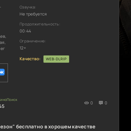
-
Озвучка:
Не требуется
Продолжительность:
,
00:44
ев,
Ограничение:
ая,
12+
лег
Качество:
WEB-DLRIP
0
0
45
езон" бесплатно в хорошем качестве