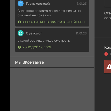
Г
Гость Алексей
16.01.23
Сплошная реклама да тик что фильм не
Ста
слышно! не советую
сез
АТАКА ТИТАНОВ. ФИЛЬМ ВТОРОЙ: КОНЕЦ СВЕТА
С
Суетолог
11.01.23
в какой озвучке лучше смотреть
Ко
УЭНСДЭЙ 1 СЕЗОН
Мы ВКонтакте