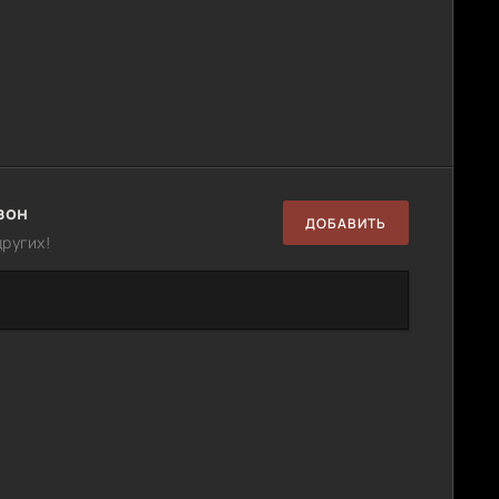
зон
ДОБАВИТЬ
ругих!