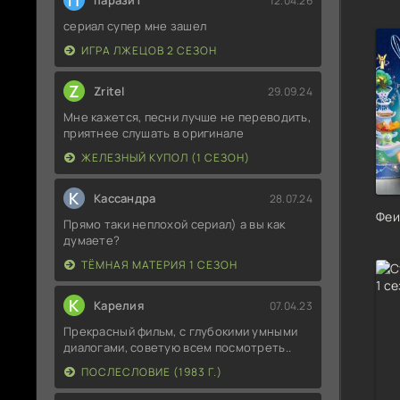
П
паразит
12.04.26
сериал супер мне зашел
ИГРА ЛЖЕЦОВ 2 СЕЗОН
Z
Zritel
29.09.24
Мне кажется, песни лучше не переводить,
приятнее слушать в оригинале
ЖЕЛЕЗНЫЙ КУПОЛ (1 СЕЗОН)
К
Кассандра
28.07.24
Феи
Прямо таки неплохой сериал) а вы как
думаете?
ТЁМНАЯ МАТЕРИЯ 1 СЕЗОН
К
Карелия
07.04.23
Прекрасный фильм, с глубокими умными
диалогами, советую всем посмотреть..
ПОСЛЕСЛОВИЕ (1983 Г.)