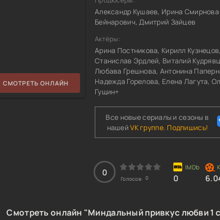
Продюсеры:
Александр Кушаев, Ирина Смирнова
Бейнарович, Дмитрий Зайцев
Актёры:
Арина Постникова, Кирилл Кузнецов
Станислав Эрдлей, Виталий Кудрявц
Любава Грешнова, Антонина Паперн
Надежда Горелова, Елена Лагута, О
СМОТРЕТЬ ОНЛАЙН
Гущин+
Все новые сериалы и сезоны в
нашей
VK группе. Подпишись!
0
0
6.0
0
Голосов:
Смотреть онлайн "Миндальный привкус любви 1 с