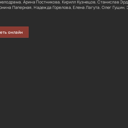
мелодрама
,
Арина Постникова
,
Кирилл Кузнецов
,
Станислав Эрд
онина Паперная
,
Надежда Горелова
,
Елена Лагута
,
Олег Гущин
,
еть онлайн