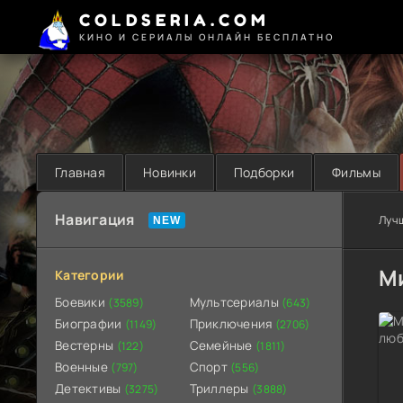
COLDSERIA.COM
КИНО И СЕРИАЛЫ ОНЛАЙН БЕСПЛАТНО
Главная
Новинки
Подборки
Фильмы
Навигация
Луч
М
Категории
Боевики
Мультсериалы
(3589)
(643)
Биографии
Приключения
(1149)
(2706)
Вестерны
Семейные
(122)
(1811)
Военные
Спорт
(797)
(556)
Детективы
Триллеры
(3275)
(3888)