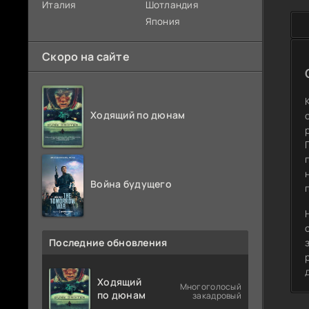
Италия
Шотландия
Япония
Скоро на сайте
Ходящий по дюнам
Война будущего
Последние обновления
Ходящий
Многоголосый
по дюнам
закадровый