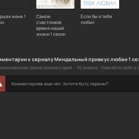
ршая жена 1
Самое
Если бы я тебя
он
счастливое
любил
время нашей
жизни 1 сезон
мментарии к сериалу Миндальный привкус любви 1 се
Минимальная длина комментария - 20 знаков. Уважайте себя и д
Комментариев еще нет. Хотите быть первым?