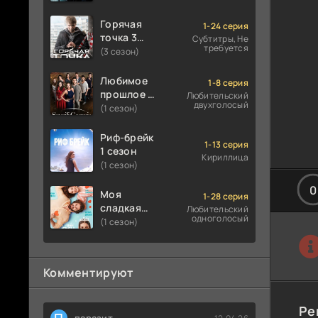
Горячая
1-24 серия
точка 3
Субтитры, Не
требуется
сезон
(3 сезон)
Любимое
1-8 серия
прошлое 1
Любительский
двухголосый
сезон
(1 сезон)
Риф-брейк
1-13 серия
1 сезон
Кириллица
(1 сезон)
0
Моя
1-28 серия
сладкая
Любительский
одноголосый
ложь 1
(1 сезон)
сезон
Комментируют
Ре