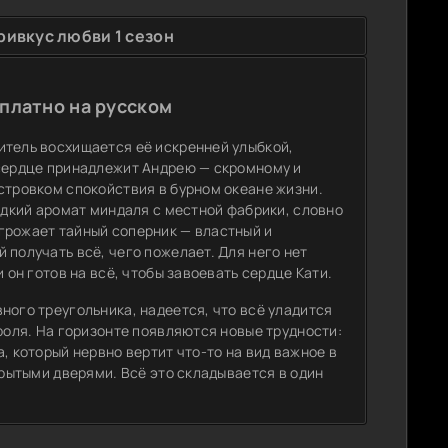
ивкус любви 1 сезон
платно на русском
итель восхищается её искренней улыбкой,
 сердце принадлежит Андрею — скромному и
стровком спокойствия в бурном океане жизни.
ладкий аромат миндаля с местной фабрики, словно
грожает тайный соперник — властный и
 получать всё, чего пожелает. Для него нет
 он готов на всё, чтобы завоевать сердце Кати.
ного треугольника, надеется, что всё уладится
роля. На горизонте появляются новые трудности:
, который нервно вертит что-то на вид важное в
крытыми дверями. Всё это складывается в один