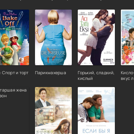
: Спорт и торт
Парикмахерша
Горький, сладкий,
Кисло
кислый
вкус 