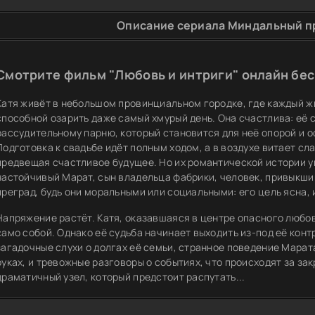
Описание сериала Миндальный пр
Смотрите фильм "Любовь и интриги" онлайн бес
Катя живёт в небольшом провинциальном городке, где каждый ж
способной озарить даже самый хмурый день. Она счастлива: её
рассудительному парню, который становится для неё опорой и о
Подготовка к свадьбе идёт полным ходом, а в воздухе витает с
предвещая счастливое будущее. Но их романтической истории у
настойчивый Марат, сын владельца фабрики, человек, привыкший
преград, будь они моральными или социальными: его цель ясна, и
Напряжение растёт. Катя, оказавшаяся в центре опасного любов
само собой. Однако её судьба начинает выходить из-под её конт
загадочные слухи о долгах её семьи, странное поведение Марата
руках, и тревожные разговоры о событиях, что происходят за за
драматичный узел, который предстоит распутать...