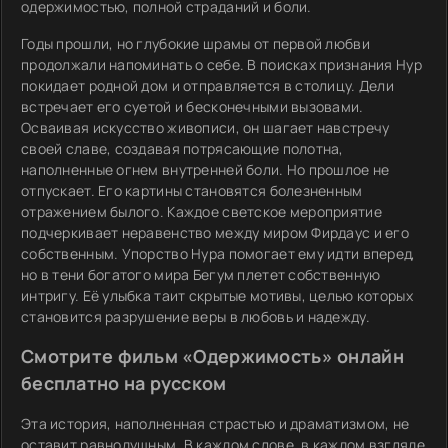
одержимостью, полной страданий и боли.
Годы прошли, но глубокие шрамы от первой любви
продолжали напоминать о себе. В поисках признания Нур
покидает родной дом и отправляется в столицу. Дели
встречает его суетой и бесконечными вызовами.
Осваивая искусство живописи, он шагает навстречу
своей славе, создавая потрясающие полотна,
наполненные огнем внутренней боли. Но прошлое не
отпускает. Его картины становятся болезненным
отражением былого. Каждое светское мероприятие
подчеркивает неравенство между миром Фирдаус и его
собственным. Упорство Нура помогает ему идти вперед,
но в тени богатого мира Бегум плетет собственную
интригу. Её улыбка таит скрытые мотивы, целью которых
становится разрушение веры в любовь и надежду.
Смотрите фильм «Одержимость» онлайн
бесплатно на русском
Эта история, наполненная страстью и драматизмом, не
оставит равнодушным. В каждом слове, в каждом взгляде