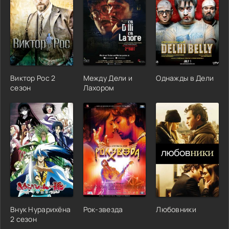
Виктор Рос 2
Между Дели и
Однажды в Дели
сезон
Лахором
Внук Нурарихёна
Рок-звезда
Любовники
2 сезон