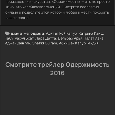
произведение искусства. «Одержимость» — это не просто
кино, это калейдоскоп эмоций. Смотрите бесплатно
онлайн и позвольте этой истории любви и мести покорить
ваше сердце!
драма
,
мелодрама
,
Адитья Рой Капур
,
Катрина Каиф
,
Табу
,
Рахул Бхат
,
Лара Датта
,
Дельбар Арья
,
Талат Азиз
,
Аджай Девган
,
Shahid Gulfam
,
Абхишек Капур
,
Индия
Смотрите трейлер Одержимость
2016