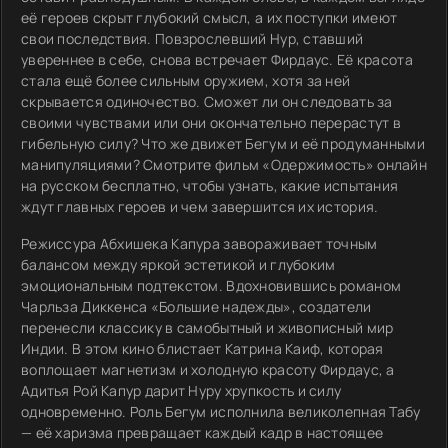
её героев скрыт глубокий смысл, а их поступки имеют
свои последствия. Повзрослевший Нур, ставший
увереннее в себе, снова встречает Фирдаус. Её красота
стала ещё более сильным оружием, хотя за ней
скрывается одиночество. Сможет ли он следовать за
своими чувствами или они окончательно перерастут в
гибельную силу? Что же движет Бегум и её продуманными
манипуляциями? Смотрите фильм «Одержимость» онлайн
на русском бесплатно, чтобы узнать, какие испытания
ждут главных героев и чем завершится их история.
Режиссура Абхишека Капура завораживает точным
балансом между яркой эстетикой и глубоким
эмоциональным подтекстом. Вдохновившись романом
Чарльза Диккенса «Большие надежды», создатели
перенесли классику в самобытный и живописный мир
Индии. В этом кино блистает Катрина Каиф, которая
воплощает магнетизм и холодную красоту Фирдаус, а
Адитья Рой Капур дарит Нуру хрупкость и силу
одновременно. Роль Бегум исполнила великолепная Табу
— её харизма превращает каждый кадр в настоящее