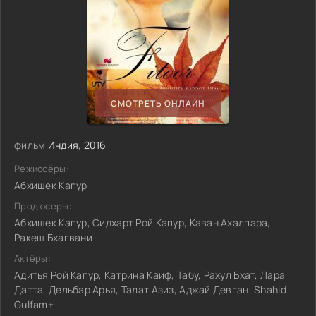
СМОТРЕТЬ ОНЛАЙН
фильм
Индия
,
2016
Режиссёры:
Абхишек Капур
Продюсеры:
Абхишек Капур, Сидхарт Рой Капур, Каван Ахалпара,
Ракеш Бхагвани
Актёры:
Адитья Рой Капур, Катрина Каиф, Табу, Рахул Бхат, Лара
Датта, Дельбар Арья, Талат Азиз, Аджай Девган, Shahid
Gulfam+