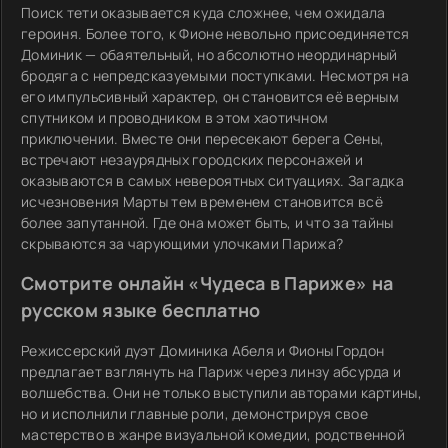
Поиск тети оказывается куда сложнее, чем ожидала
героиня. Более того, к Фионе невольно присоединяется
Доминик — обаятельный, но абсолютно неординарный
бродяга с непредсказуемыми поступками. Несмотря на
его импульсивный характер, он становится её верным
спутником и проводником в этом хаотичном
приключении. Вместе они пересекают берега Сены,
встречают незаурядных городских персонажей и
оказываются в самых невероятных ситуациях. Загадка
исчезновения Марты тем временем становится всё
более запутанной. Где она может быть, и что за тайны
скрываются за чарующими улочками Парижа?
Смотрите онлайн «Чудеса в Париже» на
русском языке бесплатно
Режиссерский дуэт Доминика Абеля и Фионы Гордон
предлагает взглянуть на Париж через линзу абсурда и
волшебства. Они не только выступили авторами картины,
но и исполнили главные роли, демонстрируя свое
мастерство в жанре визуальной комедии, родственной