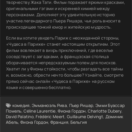
творчеству Жака Тати. Фильм поражает яркими красками,
оригинальными гэгами и искренней химией между
персонажами. Дополняет эту удивительную историю
участие легендарного Пьера Ришара, чья роль вносит в
происходящее тонкий юмор и житейскую мудрость.
Если вы хотите увидеть Париж с неожиданной стороны,
«Чудеса в Париже» станет настоящим открытием. Этот
фильм вовлекает в вихрь приключений, где веселье
соседствует с загадками, а французская столица
оборачивается непредсказуемым полем для поисков.
Хватит ли у Фионы стойкости, чтобы разгадать все тайны
и, возможно, обрести нечто большее? Узнайте, смотрите
прямо сейчас онлайн «Чудеса в Париже» на русском
языке и совершенно бесплатно.
комедия
,
Эмманюэль Рива
,
Пьер Ришар
,
Эмми Буассар
Помель
,
Céline Laurentie
,
Фиона Гордон
,
Charlotte Dubery
,
David Palatino
,
Frédéric Meert
,
Guillaume Delvingt
,
Доминик
Абель
,
Фиона Гордон
,
Франция
,
Бельгия