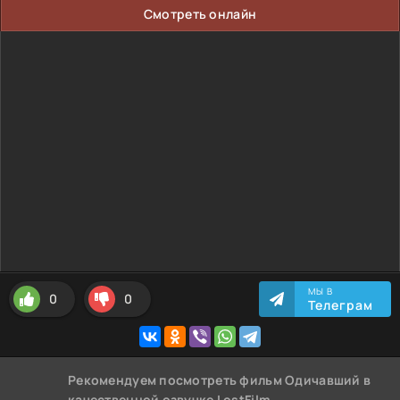
Смотреть онлайн
МЫ В
0
0
Телеграм
Рекомендуем
посмотреть фильм Одичавший
в
качественной озвучке LostFilm,