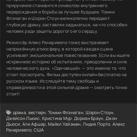
приручение становится символом внутреннего
перерождения и борьбы за лучшее будущее. Томми
Флэнаган и Шэрон Стоун великолепно передают
глубокую драму, заставляя задуматься, на что способен
человек ради защиты дорогого его сердцу.
Режиссёр Алекс Ранаривело тонко выстраивает
напряжённую атмосферу, в которой каждая сцена
усиливает эмоциональное повествование. Если вы ищете
искреннюю историю об испытаниях, преодолении и силе
человеческого духа, «Одичавший» — это именно то, что
стоит посмотреть. Фильм доступен онлайн бесплатно на
русском языке. Исследуйте тему свободы и
справедливости в этой сильной драме — смотреть точно
стоит!
драма
,
вестерн
,
Томми Флэнаган
,
Шэрон Стоун
,
Джейсон Льюис
,
Кристина Мур
,
Дориан Браун
,
Джон
Дьюси
,
Али Афшар
,
Майкл Уайзмен
,
Лидия Порто
,
Алекс
Ранаривело
,
США