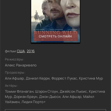
СМОТРЕТЬ ОНЛАЙН
фильм
США
,
2016
Режиссёры:
Алекс Ранаривело
Продюсеры:
Али Афшар, Дэниэл Керри, Форрест Лукас, Кристина Мур
Актёры:
Томми Флэнаган, Шэрон Стоун, Джейсон Льюис, Кристина
Мур, Дориан Браун, Джон Дьюси, Али Афшар, Майкл
Уайзмен, Лидия Порто+