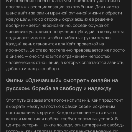
В исполнение своего плана Кейт вовлекает участников
программы ресоциализации заключённых. Для них это
шанс выйти за рамки мрачной рутинной жизни и обрести
новую цель. Но со стороны окружающих её решение
воспринимается неоднозначно: соседи осуждают,
чиновники усложняют получение субсидий, а конкуренты
поджидают момент, чтобы прибрать к рукам землю.
Каждый день становится для Кейт проверкой на
прочность. Её стадо постепенно превращается не просто
в бизнес — оно становится отражением непростых
человеческих отношений, в которых сплетаются зависть,
доброта и жажда свободы.
Фильм «Одичавший» смотреть онлайн на
русском: борьба за свободу и надежду
Этот путь оказывается полон испытаний. Кейт предстоит
выбирать между жалостью к самой себе и искренним
состраданием к другим. Каждое решение — это вызов,
каждая маленькая победа требует огромных усилий. В
центре истории — дикие лошади, олицетворение свободы,
которым, как и героям, приходится учиться новому. Их